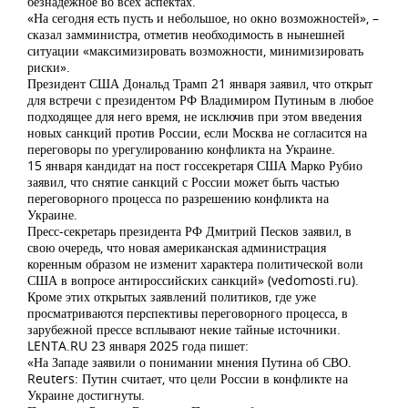
безнадежное во всех аспектах.
«На сегодня есть пусть и небольшое, но окно возможностей», –
сказал замминистра, отметив необходимость в нынешней
ситуации «максимизировать возможности, минимизировать
риски».
Президент США Дональд Трамп 21 января заявил, что открыт
для встречи с президентом РФ Владимиром Путиным в любое
подходящее для него время, не исключив при этом введения
новых санкций против России, если Москва не согласится на
переговоры по урегулированию конфликта на Украине.
15 января кандидат на пост госсекретаря США Марко Рубио
заявил, что снятие санкций с России может быть частью
переговорного процесса по разрешению конфликта на
Украине.
Пресс-секретарь президента РФ Дмитрий Песков заявил, в
свою очередь, что новая американская администрация
коренным образом не изменит характера политической воли
США в вопросе антироссийских санкций» (vedomosti.ru).
Кроме этих открытых заявлений политиков, где уже
просматриваются перспективы переговорного процесса, в
зарубежной прессе всплывают некие тайные источники.
LENTA.RU 23 января 2025 года пишет:
«На Западе заявили о понимании мнения Путина об СВО.
Reuters: Путин считает, что цели России в конфликте на
Украине достигнуты.