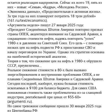
остается реализация нацпроектов. Сейчас их всего 19, пять из
них – новые: «Семья», «Кадры», «Молодежь России»,
«Экономика данных», «Продолжительная и активная жизнь».
За три года на них планируют потратить 18 трлн рублей»
(161.ru/text/economics).
«Аргументы недели» пишут 27 января 2025 года:
«Президент Соединённых Штатов Америки повторно призвал
страны ОПЕК, акцентируя внимание на Саудовской Аравии, к
сокращению стоимости нефти, надеясь повторить “успех”
1980-х в давлении на Советский Союз. Его цель – с помощью
низких цен на нефть подвести РФ к приостановке СВО и
началу переговоров по Украине. Однако эта стратегия основана
на ошибочной исторической аналогии.
Теория о том, что снижение цен на нефть в 1980-х обрушило
СССР, преувеличена...
Реальное снижение стоимости в 80-х было вызвано
энергосбережением и внутренними проблемами ОПЕК, а не
планами Соединённых Штатов Америки и Саудовской Аравии.
Сегодня последней, наоборот, нужна большая стоимость
ископаемых в $100 для баланса бюджета. Для самих США
пониженная стоимость также проблематична из-за сланцевой
индустрии, рентабельной при ценах от $55-60»
(argumenti.ru).
Но самое тревожное сообщение пришло 30 января 2025 года
из Центробанка РФ: