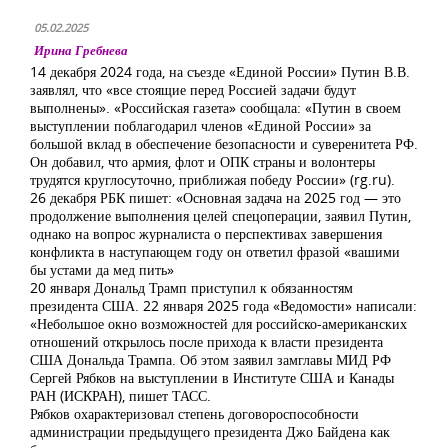
05.02.2025
Ирина Гребнева
14 декабря 2024 года, на съезде «Единой России» Путин В.В.
заявлял, что «все стоящие перед Россией задачи будут
выполнены». «Российская газета» сообщала: «Путин в своем
выступлении поблагодарил членов «Единой России» за
большой вклад в обеспечение безопасности и суверенитета РФ.
Он добавил, что армия, флот и ОПК страны и волонтеры
трудятся круглосуточно, приближая победу России» (rg.ru).
26 декабря РБК пишет: «Основная задача на 2025 год — это
продолжение выполнения целей спецоперации, заявил Путин,
однако на вопрос журналиста о перспективах завершения
конфликта в наступающем году он ответил фразой «вашими
бы устами да мед пить»
20 января Дональд Трамп приступил к обязанностям
президента США. 22 января 2025 года «Ведомости» написали:
«Небольшое окно возможностей для российско-американских
отношений открылось после прихода к власти президента
США Дональда Трампа. Об этом заявил замглавы МИД РФ
Сергей Рябков на выступлении в Институте США и Канады
РАН (ИСКРАН), пишет ТАСС.
Рябков охарактеризовал степень договороспособности
администрации предыдущего президента Джо Байдена как