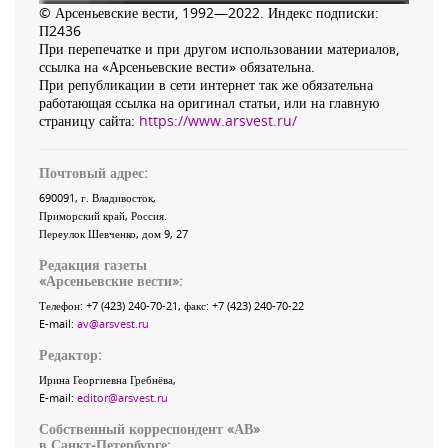
© Арсеньевские вести, 1992—2022. Индекс подписки:
П2436
При перепечатке и при другом использовании материалов,
ссылка на «Арсеньевские вести» обязательна.
При републикации в сети интернет так же обязательна
работающая ссылка на оригинал статьи, или на главную
страницу сайта:
https://www.arsvest.ru/
Почтовый адрес:
690091
, г.
Владивосток
,
Приморский край
,
Россия
.
Переулок Шевченко
, дом 9, 27
Редакция газеты
«
Арсеньевские вести
»:
Телефон:
+7 (423) 240-70-21
, факс:
+7 (423) 240-70-22
E-mail:
av@arsvest.ru
Редактор:
Ирина Георгиевна Гребнёва,
E-mail:
editor@arsvest.ru
Собственный корреспондент «АВ»
в Санкт-Петербурге: