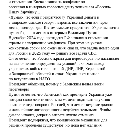
и стремлении Киева закончить конфликт он
рассказал в интервью корреспонденту телеканала «Россия»
Павлу Зарубину...
«Думаю, что если прекратятся [у Украины] деньги и,
в широком смысле говоря, патроны, все закончится через
месяц, полтора-два. В этом смысле суверенитет Украины почти
нулевой», — отметил в интервью Владимир Путин.
В декабре 2024 года президент РФ заявлял о стремлении
страны к завершению конфликта. При этом не указал
конкретные сроки его окончания, сказав, что задача номер один
для России в 2025 году — решать все задачи СВО.
Он отмечал, что Россия открыта для переговоров, но настаивает
на выполнении определенных условий, включая вывод
украинских войск с территорий ДНР, ЛНР, Херсонской
и Запорожской областей и отказ Украины от планов
по вступлению в НАТО...
Президент объяснил, почему с Зеленским нельзя вести
переговоры
Путин отметил, что Зеленский как президент Украины уже
потерял свою легитимность на момент подписания указов
о запрете переговоров с Россией, что делает ведение диалога
и дальнейшие договоренности недействительными. Чтобы
диалог начался, декрет о запрете нужно отменить.
Президент подчеркнул, что юридические механизмы для
решения проблемы существуют, но пока нет желания