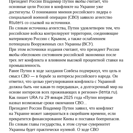
Президент России Владимир Путин якобы считает, что
основные цели России в конфликте на Украине уже
достигнуты. О понимании мнения российского лидера о
специальной военной операции (СВО) заявило агентство
Rtuters со ссылкой на источники.
По словам источника агентства, Путин удовлетворен тем, что
российские войска контролируют территории, соединяющие
материковую Россию с Крымом, а также ослаблением
потенциала Вооруженных сил Украины (ВСУ).
При этом источники издания считают, что президент России
якобы обеспокоен состоянием российской экономики после
трех лет конфликта и влиянием высокой процентной ставки на
промышленность.
Ранее Путин в ходе заседания Совбеза подчеркнул, что цель и
смысл СВО — в борьбе за интересы российского народа. Он
отметил, что целью урегулирования конфликта с Украиной
должна быть «не какая-то передышка», а долгосрочный мир на
основе интересов всех проживающих в регионе» (lenta.ru).
Как пишет URA.ru 29 января 2025 года «Путин впервые
назвал возможные сроки окончания СВО...
Президент России Владимир Путин заявил, что конфликт
на Украине может завершиться в скорейшем времени, если
прекратится финансирование Киева и поставки боеприпасов.
По словам главы государства, в этом случае суверенитет
Украины будет практически нулевой. О ходе СВО