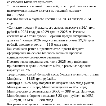
со стороны Киева их применять.
Это и является основной причиной, по которой Россия считает
невозможным начало диалога на текущий момент»
(ura.news).
Вот что пишет о бюджете России 161.ru 30 октября 2024
года:
«Согласно проекту бюджета, его доходы вырастут с 36,1 трлн
рублей в 2024 году до 40,29 трлн в 2025-м. Расходы
составят 41,47 трлн рублей. Верхний предел внутреннего
долга на 1 января 2026 года установлен в сумме 29,39 трлн
рублей, внешнего долга — 55,5 млрд евро.
Как сообщали ранее в правительстве, проект бюджета
сформирован на основе базового варианта прогноза
социально-экономического развития...
Прогноз также предполагает, что в 2025 году инфляция
приблизится к цели и составит 4,5%, а реальные зарплаты
вырастут на 7%.
Традиционно самый большой кусок бюджета планируют отдать
Минфину — 11,85 трлн рублей...
Минтруд в 2025 году получит из бюджета 505 млрд рублей,
Минздрав — 758 млрд, Минпросвещения — 452 млрд,
Министерство строительства и ЖКХ — 388 млрд. На нужды
Минобороны в бюджет заложено 3,23 трлн рублей, на МВД —
1,56 трлн, на МЧС — 288 млрд.
Как ранее сообщали в правительстве, приоритетной задачей