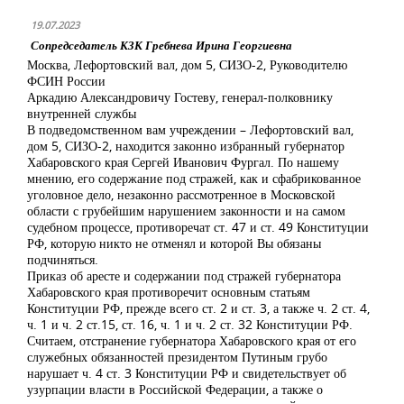
19.07.2023
Сопредседатель КЗК Гребнева Ирина Георгиевна
Москва, Лефортовский вал, дом 5, СИЗО-2, Руководителю
ФСИН России
Аркадию Александровичу Гостеву, генерал-полковнику
внутренней службы
В подведомственном вам учреждении – Лефортовский вал,
дом 5, СИЗО-2, находится законно избранный губернатор
Хабаровского края Сергей Иванович Фургал. По нашему
мнению, его содержание под стражей, как и сфабрикованное
уголовное дело, незаконно рассмотренное в Московской
области с грубейшим нарушением законности и на самом
судебном процессе, противоречат ст. 47 и ст. 49 Конституции
РФ, которую никто не отменял и которой Вы обязаны
подчиняться.
Приказ об аресте и содержании под стражей губернатора
Хабаровского края противоречит основным статьям
Конституции РФ, прежде всего ст. 2 и ст. 3, а также ч. 2 ст. 4,
ч. 1 и ч. 2 ст.15, ст. 16, ч. 1 и ч. 2 ст. 32 Конституции РФ.
Считаем, отстранение губернатора Хабаровского края от его
служебных обязанностей президентом Путиным грубо
нарушает ч. 4 ст. 3 Конституции РФ и свидетельствует об
узурпации власти в Российской Федерации, а также о