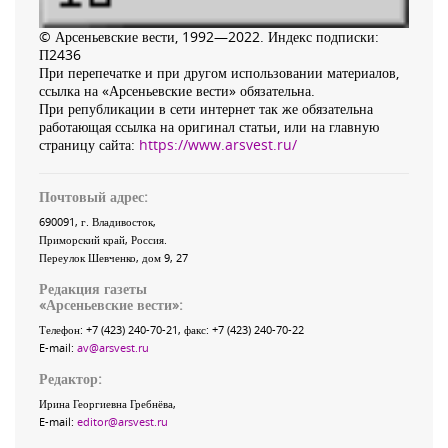
© Арсеньевские вести, 1992—2022. Индекс подписки:
П2436
При перепечатке и при другом использовании материалов,
ссылка на «Арсеньевские вести» обязательна.
При републикации в сети интернет так же обязательна
работающая ссылка на оригинал статьи, или на главную
страницу сайта:
https://www.arsvest.ru/
Почтовый адрес:
690091
, г.
Владивосток
,
Приморский край
,
Россия
.
Переулок Шевченко
, дом 9, 27
Редакция газеты
«
Арсеньевские вести
»:
Телефон:
+7 (423) 240-70-21
, факс:
+7 (423) 240-70-22
E-mail:
av@arsvest.ru
Редактор:
Ирина Георгиевна Гребнёва,
E-mail:
editor@arsvest.ru