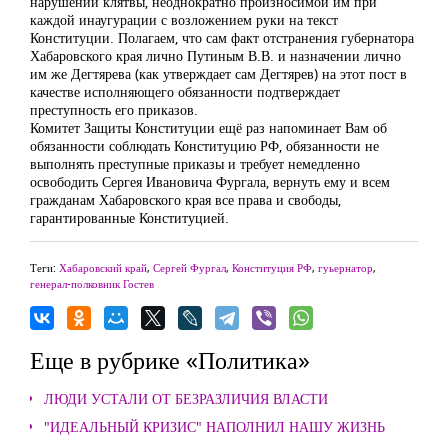
нарушении клятвы, неоднократно произносимой им при
каждой инаугурации с возложением руки на текст
Конституции. Полагаем, что сам факт отстранения губернатора
Хабаровского края лично Путиным В.В. и назначении лично
им же Дегтярева (как утверждает сам Дегтярев) на этот пост в
качестве исполняющего обязанности подтверждает
преступность его приказов.
Комитет Защиты Конституции ещё раз напоминает Вам об
обязанности соблюдать Конституцию РФ, обязанности не
выполнять преступные приказы и требует немедленно
освободить Сергея Ивановича Фургала, вернуть ему и всем
гражданам Хабаровского края все права и свободы,
гарантированные Конституцией.
Теги:
Хабаровский край
,
Сергей Фургал
,
Конституция РФ
,
гуьернатор
,
генерал-полковник Гостев
Еще в рубрике «Политика»
ЛЮДИ УСТАЛИ ОТ БЕЗРАЗЛИЧИЯ ВЛАСТИ
"ИДЕАЛЬНЫЙ КРИЗИС" НАПОЛНИЛ НАШУ ЖИЗНЬ