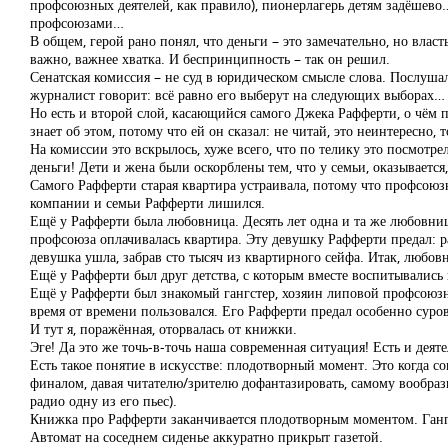
профсоюзных деятелей, как правило), пионерлагерь детям задёшево…
профсоюзами…
В общем, герой рано понял, что деньги – это замечательно, но вла
важно, важнее хватка. И беспринципность – так он решил.
Сенатская комиссия – не суд в юридическом смысле слова. Послуша
журналист говорит: всё равно его выберут на следующих выборах…
Но есть и второй слой, касающийся самого Джека Рафферти, о чём 
знает об этом, потому что ей он сказал: не читай, это неинтересно,
На комиссии это вскрылось, хуже всего, что по телику это посмотре
деньги! Дети и жена были оскорблены тем, что у семьи, оказывается
Самого Рафферти старая квартира устраивала, потому что профсоюзны
компании и семьи Рафферти лишился.
Ещё у Рафферти была любовница. Десять лет одна и та же любовница
профсоюза оплачивалась квартира. Эту девушку Рафферти предал: ра
девушка ушла, забрав сто тысяч из квартирного сейфа. Итак, любо
Ещё у Рафферти был друг детства, с которым вместе воспитывались 
Ещё у Рафферти был знакомый гангстер, хозяин липовой профсоюз
время от времени пользовался. Его Рафферти предал особенно суро
И тут я, поражённая, оторвалась от книжки.
Эге! Да это же точь-в-точь наша современная ситуация! Есть и деяте
Есть такое понятие в искусстве: плодотворный момент. Это когда со
финалом, давая читателю/зрителю дофантазировать, самому вообрази
радио одну из его пьес).
Книжка про Рафферти заканчивается плодотворным моментом. Гангстер
Автомат на соседнем сиденье аккуратно прикрыт газетой.