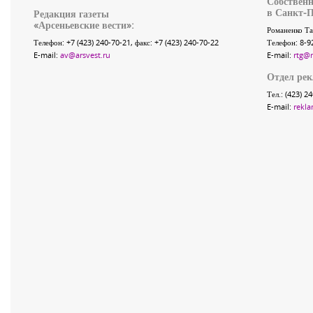
Собственн
в Санкт-П
Редакция газеты
«
Арсеньевские вести
»:
Романенко Та
Телефон:
+7 (423) 240-70-21
, факс:
+7 (423) 240-70-22
Телефон: 8-9
E-mail:
av@arsvest.ru
E-mail:
rtg@
Отдел ре
Тел.: (423) 2
E-mail:
rekla