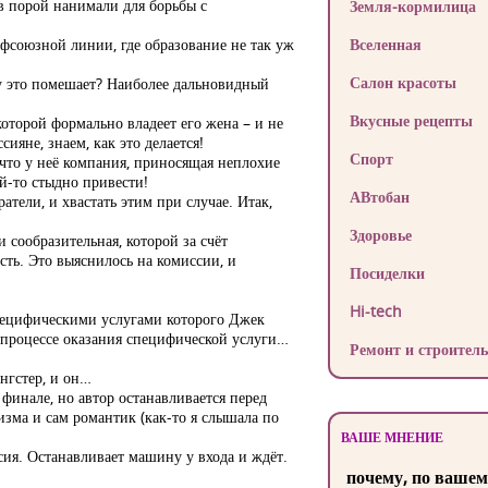
ов порой нанимали для борьбы с
Земля-кормилица
офсоюзной линии, где образование не так уж
Вселенная
Салон красоты
му это помешает? Наиболее дальновидный
Вкусные рецепты
оторой формально владеет его жена – и не
ияне, знаем, как это делается!
Спорт
е что у неё компания, приносящая неплохие
ей-то стыдно привести!
АВтобан
атели, и хвастать этим при случае. Итак,
Здоровье
 сообразительная, которой за счёт
сть. Это выяснилось на комиссии, и
Посиделки
Hi-tech
пецифическими услугами которого Джек
в процессе оказания специфической услуги…
Ремонт и строитель
ангстер, и он…
 финале, но автор останавливается перед
изма и сам романтик (как-то я слышала по
ВАШЕ МНЕНИЕ
ссия. Останавливает машину у входа и ждёт.
почему, по вашем