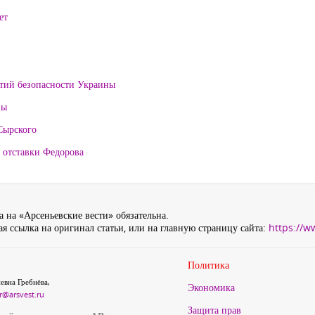
ет
нтий безопасности Украины
ны
Сырского
 отставки Федорова
 на «Арсеньевские вести» обязательна.
я ссылка на оригинал статьи, или на главную страницу сайта:
https://w
Политика
евна Гребнёва,
Экономика
r@arsvest.ru
Защита прав