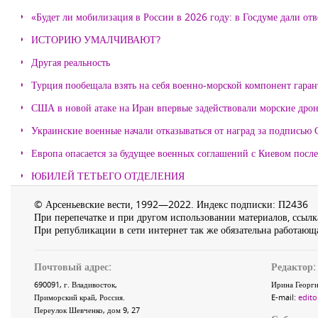
«Будет ли мобилизация в России в 2026 году: в Госдуме дали отв
ИСТОРИЮ УМАЛЧИВАЮТ?
Другая реальность
Турция пообещала взять на себя военно-морской компонент гара
США в новой атаке на Иран впервые задействовали морские дро
Украинские военные начали отказываться от наград за подписью 
Европа опасается за будущее военных соглашений с Киевом после
ЮБИЛЕЙ ТЕТЬЕГО ОТДЕЛЕНИЯ
© Арсеньевские вести, 1992—2022. Индекс подписки: П2436
При перепечатке и при другом использовании материалов, ссылка
При републикации в сети интернет так же обязательна работающа
Почтовый адрес:
Редактор:
690091
, г.
Владивосток
,
Ирина Георги
Приморский край
,
Россия
.
E-mail:
edito
Переулок Шевченко
, дом 9, 27