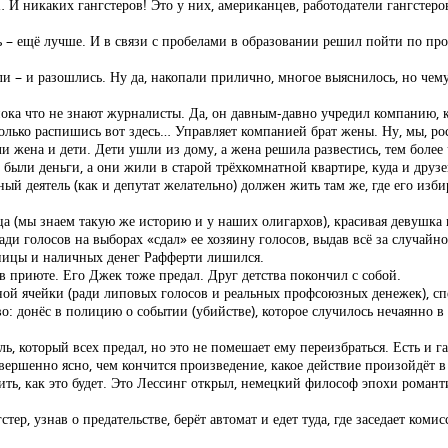
 И никаких гангстеров! Это у них, американцев, работодатели гангстер
сть – ещё лучше. И в связи с пробелами в образовании решил пойти по пр
ли – и разошлись. Ну да, накопали прилично, многое выяснилось, но че
пока что не знают журналисты. Да, он давным-давно учредил компанию, к
 только распишись вот здесь… Управляет компанией брат жены. Ну, мы, росс
ли жена и дети. Дети ушли из дому, а жена решила развестись, тем боле
, были деньги, а они жили в старой трёхкомнатной квартире, куда и друз
й деятель (как и депутат желательно) должен жить там же, где его избир
 (мы знаем такую же историю и у наших олигархов), красивая девушка и
ди голосов на выборах «сдал» ее хозяину голосов, выдав всё за случайно
вницы и наличных денег Рафферти лишился.
в приюте. Его Джек тоже предал. Друг детства покончил с собой.
ной ячейки (ради липовых голосов и реальных профсоюзных денежек), с
во: донёс в полицию о событии (убийстве), которое случилось нечаянно 
ль, который всех предал, но это не помешает ему переизбраться. Есть и г
вершенно ясно, чем кончится произведение, какое действие произойдёт в
ть, как это будет. Это Лессинг открыл, немецкий философ эпохи романт
, узнав о предательстве, берёт автомат и едет туда, где заседает коми