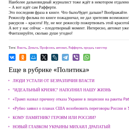
Наиболее дальновидный журналист тоже ждёт в некотором отдалени
– А вот идёт сам Рафферти.
Это последняя фраза в книге. Что было/будет дальше? Воображайте
Режиссёр фильма по книге пожадничал, не дал зрителям возможности
ракурсов – красота! Ну, не мог режиссёр пожертвовать этой красото
А вот у нас сейчас – плодотворный момент. Интересно, автомат уже 
Фантазируйте, сколько душе угодно!
Теги:
Власть
,
Деньги
,
Профсоюз
,
автомат
,
Рафферти
,
предал
,
гангстер
Еще в рубрике «Политика»
ЛЮДИ УСТАЛИ ОТ БЕЗРАЗЛИЧИЯ ВЛАСТИ
"ИДЕАЛЬНЫЙ КРИЗИС" НАПОЛНИЛ НАШУ ЖИЗНЬ
«Трамп назвал причину отказа Украине в лицензии на ракеты Pat
«Рубио заявил о планах США возобновить переговоры России и
КОМУ ПАМЯТНИК? ГЕРОЯМ ИЛИ РОССИИ?
НОВЫЙ ГЛАВКОМ УКРАИНЫ МИХАИЛ ДРАПАТЫЙ