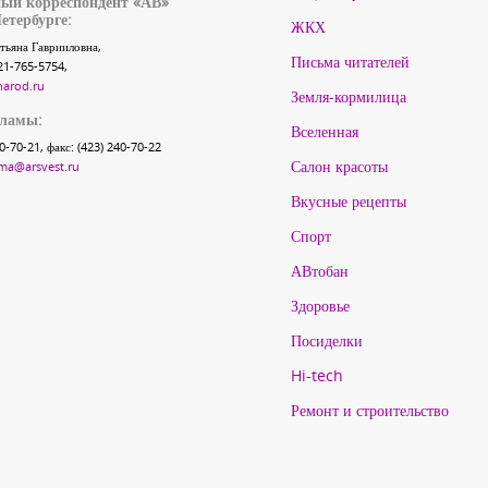
ый корреспондент «АВ»
етербурге:
ЖКХ
тьяна Гаврииловна,
Письма читателей
21-765-5754,
narod.ru
Земля-кормилица
кламы:
Вселенная
40-70-21, факс: (423) 240-70-22
Салон красоты
ma@arsvest.ru
Вкусные рецепты
Спорт
АВтобан
Здоровье
Посиделки
Hi-tech
Ремонт и строительство