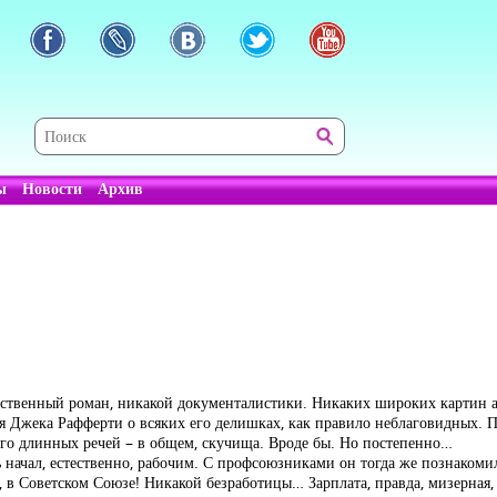
ы
Новости
Архив
ественный роман, никакой документалистики. Никаких широких картин 
я Джека Рафферти о всяких его делишках, как правило неблаговидных. П
ого длинных речей – в общем, скучища. Вроде бы. Но постепенно…
начал, естественно, рабочим. С профсоюзниками он тогда же познакомил
с, в Советском Союзе! Никакой безработицы… Зарплата, правда, мизерная,