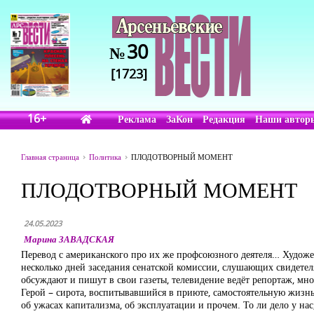
30
№
[1723]
16+
Реклама
ЗаКон
Редакция
Наши автор
Главная страница
Политика
ПЛОДОТВОРНЫЙ МОМЕНТ
ПЛОДОТВОРНЫЙ МОМЕНТ
24.05.2023
Марина ЗАВАДСКАЯ
Перевод с американского про их же профсоюзного деятеля… Худож
несколько дней заседания сенатской комиссии, слушающих свидетел
обсуждают и пишут в свои газеты, телевидение ведёт репортаж, мн
Герой – сирота, воспитывавшийся в приюте, самостоятельную жизнь 
об ужасах капитализма, об эксплуатации и прочем. То ли дело у на