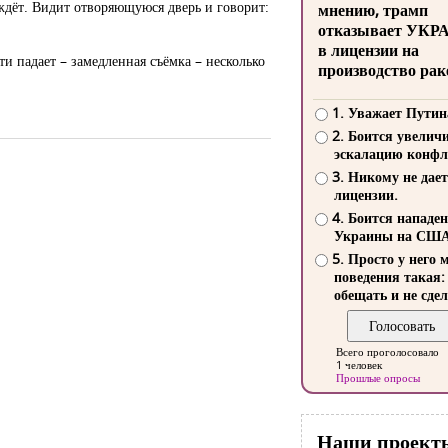
ждёт. Видит отворяющуюся дверь и говорит:
мнению, трамп
отказывает УКР
в лицензии на
и падает – замедленная съёмка – несколько
производство рак
1. Уважает Путин
2. Боится увелич
эскалацию конфл
3. Никому не дает
лицензии.
4. Боится нападе
Украины на СШ
5. Просто у него 
поведения такая:
обещать и не сдел
Всего проголосовало
1 человек
Прошлые опросы
Наши проект