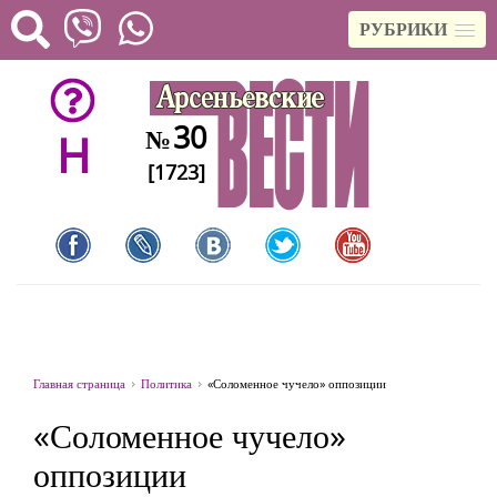
РУБРИКИ
30
№
H
[1723]
Главная страница
Политика
«Соломенное чучело» оппозиции
«Соломенное чучело»
оппозиции