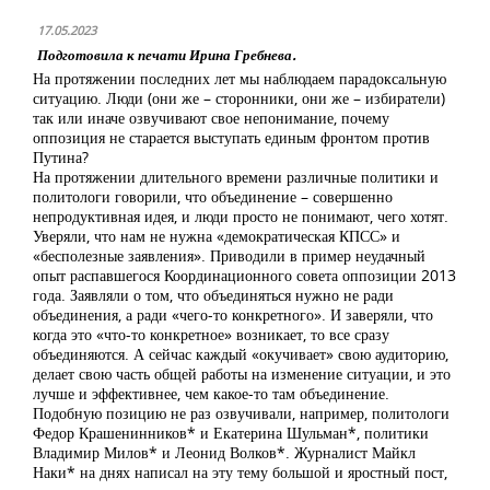
17.05.2023
Подготовила к печати Ирина Гребнева.
На протяжении последних лет мы наблюдаем парадоксальную
ситуацию. Люди (они же – сторонники, они же – избиратели)
так или иначе озвучивают свое непонимание, почему
оппозиция не старается выступать единым фронтом против
Путина?
На протяжении длительного времени различные политики и
политологи говорили, что объединение – совершенно
непродуктивная идея, и люди просто не понимают, чего хотят.
Уверяли, что нам не нужна «демократическая КПСС» и
«бесполезные заявления». Приводили в пример неудачный
опыт распавшегося Координационного совета оппозиции 2013
года. Заявляли о том, что объединяться нужно не ради
объединения, а ради «чего-то конкретного». И заверяли, что
когда это «что-то конкретное» возникает, то все сразу
объединяются. А сейчас каждый «окучивает» свою аудиторию,
делает свою часть общей работы на изменение ситуации, и это
лучше и эффективнее, чем какое-то там объединение.
Подобную позицию не раз озвучивали, например, политологи
Федор Крашенинников* и Екатерина Шульман*, политики
Владимир Милов* и Леонид Волков*. Журналист Майкл
Наки* на днях написал на эту тему большой и яростный пост,