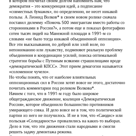
в котором посчитал своим долгом напомнить нам, что
демократия – это конкуренция идей, а подписание
«совместных бумажек», по определению, не несет никакой
пользы. А Леонид Волков* в своем новом ролике сначала
поставил дилемму «Помочь 500 эмигрантам вместо работы со
сторонниками в России?», а потом еще и показал фотографию
сотен тысяч людей на Манежной площади в 1991-м со
словами «не было тогда никакой объединенной оппозиции».
Все эти высказывания, по доброй или злой воле, по
непониманию или лукавству, подменяют реальную проблему
объединения и координации усилий, поиска оптимальной
стратегии борьбы с Путиным всякими страшилищами вроде
«демократической КПСС». Этот прием демагогии называется
«соломенное чучело».
Но чтобы понять, что от наиболее влиятельных
оппозиционных сил в России хотят вовсе не этого, достаточно
почитать комментарии под роликом Волкова*.
Начнем с того, что в 1991-м году было широкое
общегражданское движение, коалиция «Демократическая
Россия», которое объединило большинство противников
умирающего совка. И дело вовсе не в том, что политической
партии из него не получилось. И не в том, что «Саюдис» или
польская «Солидарность» провалились на каких-то выборах.
Дело в том, что эти движения стали народными и смогли
решить задачу демонтажа режима.