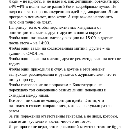
Люди – не идиоты, и не надо им, как детишкам, объяснять про
«4%+4% в политике не равно 8%» и «серебряные пули». Не
надо их лечить про «конкуренцию идей в демократии». Люди
прекрасно понимают, чего хотят. А еще важнее напомнить,
чего они точно не хотят.
Например, того, чтобы перспективные кандидаты от
оппозиции толкались друг с другом в одном округе.
Чтобы одни назначали массовую акцию на 15:00, а другие
после этого – на 14:00.
Чтобы одни звали на согласованный митинг, другие – на
гуляния с ОМОНом.
Чтобы одни звали на митинг, другие рекомендовали на него не
ходить.
Чтобы одни приходили к суду, а другие в этот момент
выпускали расследования и ругались с журналистами, что те
пишут про суд.
Чтобы голосование по поправкам в Конституцию не
порождало три совершенно разных линии поведения и
скандалы между ними.
Все это – никакая не «конкуренция идей». Это то, что
называется словом «поражение», которое наступало раз за
разом.
За эти поражения ответственны генералы, а не люди, которые,
видите ли, «устали» и «хотят чего-то не того».
Люди просто не верят, что в решающий момент с этим не будет