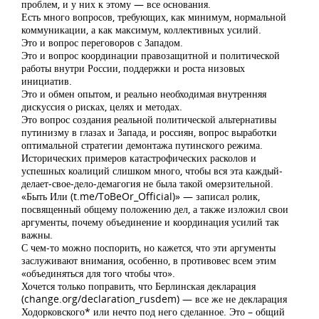
проблем, и у них к этому — все основания.
Есть много вопросов, требующих, как минимум, нормальной
коммуникации, а как максимум, коллективных усилий.
Это и вопрос переговоров с Западом.
Это и вопрос координации правозащитной и политической
работы внутри России, поддержки и роста низовых
инициатив.
Это и обмен опытом, и реально необходимая внутренняя
дискуссия о рисках, целях и методах.
Это вопрос создания реальной политической альтернативы
путинизму в глазах и Запада, и россиян, вопрос выработки
оптимальной стратегии демонтажа путинского режима.
Исторических примеров катастрофических расколов и
успешных коалиций слишком много, чтобы вся эта каждый-
делает-свое-дело-демагогия не была такой омерзительной.
«Быть Или (t.me/ToBeOr_Official)» — записал ролик,
посвященный общему положению дел, а также изложил свои
аргументы, почему объединение и координация усилий так
важны.
С чем-то можно поспорить, но кажется, что эти аргументы
заслуживают внимания, особенно, в противовес всем этим
«объединяться для того чтобы что».
Хочется только поправить, что Берлинская декларация
(change.org/declaration_rusdem) — все же не декларация
Ходорковского* или нечто под него сделанное. Это – общий