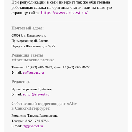
При републикации в сети интернет так же обязательна
работающая ссылка на оригинал статьи, или на главную
страницу сайта:
https://www.arsvest.ru/
Почтовый адрес:
690091
, г.
Владивосток
,
Приморский край
,
Россия
.
Переулок Шевченко
, дом 9, 27
Редакция газеты
«
Арсеньевские вести
»:
Телефон:
+7 (423) 240-70-21
, факс:
+7 (423) 240-70-22
E-mail:
av@arsvest.ru
Редактор:
Ирина Георгиевна Гребнёва,
E-mail:
editor@arsvest.ru
Собственный корреспондент «АВ»
в Санкт-Петербурге:
Романенко Татьяна Гаврииловна,
Телефон: 8-921-765-5754,
E-mail:
rtg@narod.ru