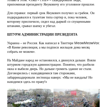
припоминая президенту Януковичу его уголовное прошлое.
Для справки: первый срок Янукович получил за грабеж. Он
подкрадывался к туалетам типа сортир и, пока человек,
которому приспичило, сидел над дыркой со спущенными
штанами, срывал шапку и убегал.
ШТУРМ АДМИНИСТРАЦИИ ПРЕЗИДЕНТА
Украина – не Россия. Как написал в Твиттере MeowMeowVox:
«В Киеве революция, а мы подписи жильцов дома месяц
собрать не можем».
На Майдане народ не остановился, а двинулся дальше. Взяли
штурмом городскую администрацию. Понятно, что разбили
окна и выбили дверь. Но дальше громить здание не стали.
Договорились с находящимися там сторожами,
забаррикадировали лестницы наверх: «Мы не вандалы! Но
находимся здесь по праву!»