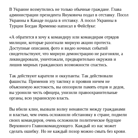
В Украине возмутились не только обычные граждане. Глава
администрации президента Януковича подал в отставку. Посол
Украины в Канаде подала в отставку. А посол Украины в
Турции Богдан Яременко написал в Фейсбуке:
«А обратится я хочу к командиру или командирам отрядов
милиции, которые разогнали мирную акцию протеста.
Доступные описания, фото и видео ночных событий
свидетельствуют, что мирную демонстрацию не разгоняли, а
ликвидировали, уничтожали, предварительно окружив и
лишив мирных гражданских возможности спастись.
Так действуют каратели и оккупанты. Так действовали
фашисты. Применив эту тактику и проявив ничем не
объяснимую жестокость, вы опозорили память отцов и дедов,
вы уронили честь офицера, унизили правоохранительные
органы, всю украинскую власть.
Вы вбили клин, вызвали волну ненависти между гражданами
и властью, чем очень осложнили обстановку в стране, подвели
своих командиров, очень осложнили политическое будущее
Верховного Главнокомандующего. Каждый из нас может
сделать ошибку. Но не каждый позор можно смыть без крови.