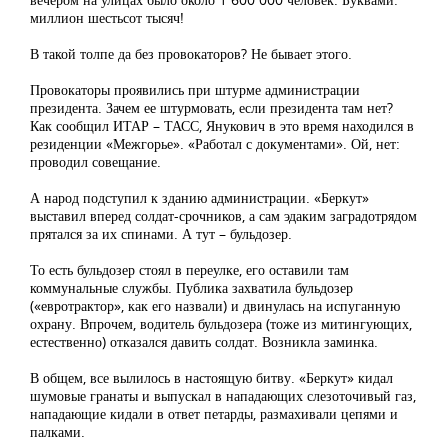
миллион шестьсот тысяч!
В такой толпе да без провокаторов? Не бывает этого.
Провокаторы проявились при штурме администрации
президента. Зачем ее штурмовать, если президента там нет?
Как сообщил ИТАР – ТАСС, Янукович в это время находился в
резиденции «Межгорье». «Работал с документами». Ой, нет:
проводил совещание.
А народ подступил к зданию администрации. «Беркут»
выставил вперед солдат-срочников, а сам эдаким заградотрядом
прятался за их спинами. А тут – бульдозер.
То есть бульдозер стоял в переулке, его оставили там
коммунальные службы. Публика захватила бульдозер
(«евротрактор», как его назвали) и двинулась на испуганную
охрану. Впрочем, водитель бульдозера (тоже из митингующих,
естественно) отказался давить солдат. Возникла заминка.
В общем, все вылилось в настоящую битву. «Беркут» кидал
шумовые гранаты и выпускал в нападающих слезоточивый газ,
нападающие кидали в ответ петарды, размахивали цепями и
палками.