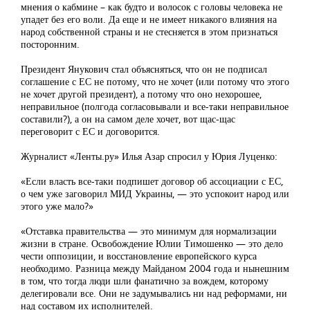
мнения о кабмине – как будто и волосок с головы человека не
упадет без его воли. Да еще и не имеет никакого влияния на
народ собственной страны и не стесняется в этом признаться
посторонним.
Президент Янукович стал объясняться, что он не подписал
соглашение с ЕС не потому, что не хочет (или потому что этого
не хочет другой президент), а потому что оно нехорошее,
неправильное (полгода согласовывали и все-таки неправильное
составили?), а он на самом деле хочет, вот щас-щас
переговорит с ЕС и договорится.
Журналист «Ленты.ру» Илья Азар спросил у Юрия Луценко:
«Если власть все-таки подпишет договор об ассоциации с ЕС,
о чем уже заговорил МИД Украины, — это успокоит народ или
этого уже мало?»
«Отставка правительства — это минимум для нормализации
жизни в стране. Освобождение Юлии Тимошенко — это дело
чести оппозиции, и восстановление европейского курса
необходимо. Разница между Майданом 2004 года и нынешним
в том, что тогда люди шли фанатично за вождем, которому
делегировали все. Они не задумывались ни над реформами, ни
над составом их исполнителей.