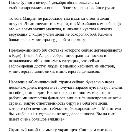
После бурного вечера 1 декабря обстановка слегка
стабилизировалась и вошла в более-менее спокойное русло.
То есть Майдан не рассосался, там палатки стоят и люди
ночуют. Люди ночуют и в мэрии, и в Михайловском соборе (в
это же время звучит молитва, и никакие чувства никаких
верующих спящие у стен люди не оскорбляются). Кабмин
блокирован, министры туда войти не могут.
Премьер-министр (об отставке которого сейчас договариваются
в Раде) Николай Азаров собрал иностранных послов и
пожаловался: «Как понимать ситуацию, что сейчас
заблокирован доступ людей к зданию кабинета министров,
министерства экономики, министерства финансов.
Население 46-миллионной страны сейчас, буквально через
несколько дней, перестанет получать заработную плату, пенсии,
пособия, стипендии. Вы же прекрасно понимаете, что от
работы министерства финансов зависит финансирование всей
страны. Какую ответственность берут на себя эти люди,
которые обеспечивают сейчас это блокирование? … Мы хотели
бы, чтобы вы их удержали от вседозволенности. Вы на них
имеет очень большое влияние».
Странный какой премьер у украинцев. Слишком высокого