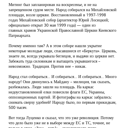
Митинг был запланирован на воскресенье, и не на
запрещенном судом месте. Народ собирался на Михайловской
площади, возле церкви. Восстановленный в 1997-1998
годах Михайловский собор (архитектор Юрий Лосицкий;
официально открыт 30 мая 1999 года) — один из
главных храмов Украинской Православной Церкви Киевского
Патриархата.
Почему именно там? А в этом соборе нашли укрытие
некоторые молодые люди, спасавшиеся от «Беркута». Церковь,
знаете ли, всегда укрывала беглецов, и выдачи из церкви нет.
Забежать туда силовикам и вытащить укрывшегося –
невозможно. Традиция. Против нее – никак.
Народ стал собираться… И собираться… И собираться… Много
народу! Они двинулись к Майдану – милиция, так сказать,
разбежалась. Люди зашли на площадь. На каркас
недоустановленной елки повесили флаги ЕС, Украины,
оппозиционных партий. И фотографы на каркас забрались:
снимать сверху удобней! Народу было, по первым прикидкам,
500 тысяч.
Вот тогда Луценко и сказал, что это уже революция. Потому
что дело было уже не в выборе между ЕС и ТС, точнее, не
только в этом. «Зэка – гэть!» – скандировали люди,