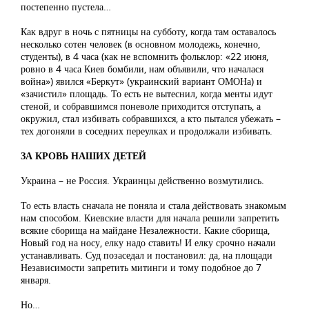
постепенно пустела…
Как вдруг в ночь с пятницы на субботу, когда там оставалось
несколько сотен человек (в основном молодежь, конечно,
студенты), в 4 часа (как не вспомнить фольклор: «22 июня,
ровно в 4 часа Киев бомбили, нам объявили, что началася
война») явился «Беркут» (украинский вариант ОМОНа) и
«зачистил» площадь. То есть не вытеснил, когда менты идут
стеной, и собравшимся поневоле приходится отступать, а
окружил, стал избивать собравшихся, а кто пытался убежать –
тех догоняли в соседних переулках и продолжали избивать.
ЗА КРОВЬ НАШИХ ДЕТЕЙ
Украина – не Россия. Украинцы действенно возмутились.
То есть власть сначала не поняла и стала действовать знакомым
нам способом. Киевские власти для начала решили запретить
всякие сборища на майдане Незалежности. Какие сборища,
Новый год на носу, елку надо ставить! И елку срочно начали
устанавливать. Суд позаседал и постановил: да, на площади
Независимости запретить митинги и тому подобное до 7
января.
Но…