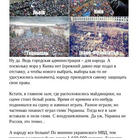
Ну да. Ведь городская администрация – для народа. А
поскольку мэра у Киева нет (прежний давно еще подал в
отставку, а чтобы нового выбрать, выборы как-то не
удосужились назначить), народу приходится самому защищать
свои права.
Кстати, в главном зале, где расположились майданщики, на
сцене стоит белый рояль. Время от времени кто-нибудь
поднимался на сцену и начинал играть. Разное играли, но
частенько пианист играл гимн Украины. Тогда все в зале
вставали и пели гимн. С воодушевлением. Да уж, Украина не
Россия, это точно…
А народу все больше! По мнению украинского МВД, тем
вечером на улицах было около 1 600 000 человек. Буквами: