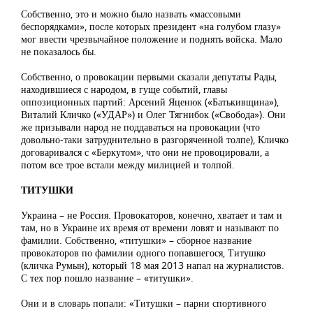
Собственно, это и можно было назвать «массовыми
беспорядками», после которых президент «на голубом глазу»
мог ввести чрезвычайное положение и поднять войска. Мало
не показалось бы.
Собственно, о провокации первыми сказали депутаты Рады,
находившиеся с народом, в гуще событий, главы
оппозиционных партий: Арсений Яценюк («Батькивщина»),
Виталий Кличко («УДАР») и Олег Тягнибок («Свобода»). Они
же призывали народ не поддаваться на провокации (что
довольно-таки затруднительно в разгоряченной толпе), Кличко
договаривался с «Беркутом», что они не провоцировали, а
потом все трое встали между милицией и толпой.
ТИТУШКИ
Украина – не Россия. Провокаторов, конечно, хватает и там и
там, но в Украине их время от времени ловят и называют по
фамилии. Собственно, «титушки» – сборное название
провокаторов по фамилии одного попавшегося, Титушко
(кличка Румын), который 18 мая 2013 напал на журналистов.
С тех пор пошло название – «титушки».
Они и в словарь попали: «Титушки – парни спортивного