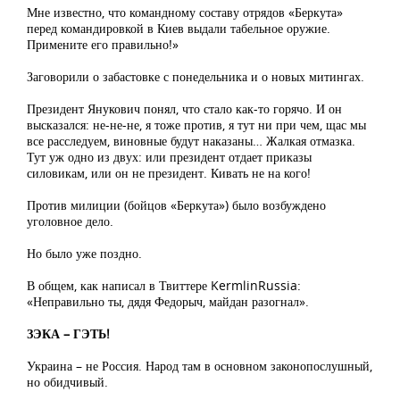
Мне известно, что командному составу отрядов «Беркута»
перед командировкой в Киев выдали табельное оружие.
Примените его правильно!»
Заговорили о забастовке с понедельника и о новых митингах.
Президент Янукович понял, что стало как-то горячо. И он
высказался: не-не-не, я тоже против, я тут ни при чем, щас мы
все расследуем, виновные будут наказаны… Жалкая отмазка.
Тут уж одно из двух: или президент отдает приказы
силовикам, или он не президент. Кивать не на кого!
Против милиции (бойцов «Беркута») было возбуждено
уголовное дело.
Но было уже поздно.
В общем, как написал в Твиттере KermlinRussia:
«Неправильно ты, дядя Федорыч, майдан разогнал».
ЗЭКА – ГЭТЬ!
Украина – не Россия. Народ там в основном законопослушный,
но обидчивый.