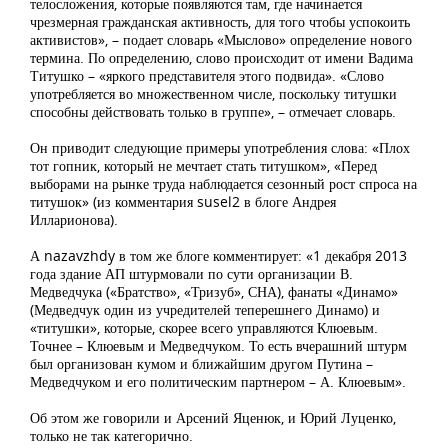
телосложения, которые появляются там, где начинается
чрезмерная гражданская активность, для того чтобы успокоить
активистов», – подает словарь «Мыслово» определение нового
термина. По определению, слово происходит от имени Вадима
Титушко – «яркого представителя этого подвида». «Слово
употребляется во множественном числе, поскольку титушки
способны действовать только в группе», – отмечает словарь.
Он приводит следующие примеры употребления слова: «Плох
тот гопник, который не мечтает стать титушком», «Перед
выборами на рынке труда наблюдается сезонный рост спроса на
титушок» (из комментария susel2 в блоге Андрея
Илларионова).
А nazavzhdy в том же блоге комментирует: «1 декабря 2013
года здание АП штурмовали по сути организации В.
Медведчука («Братство», «Тризуб», СНА), фанаты «Динамо»
(Медведчук один из учредителей теперешнего Динамо) и
«титушки», которые, скорее всего управляются Клюевым.
Точнее – Клюевым и Медведчуком. То есть вчерашний штурм
был организован кумом и ближайшим другом Путина –
Медведчуком и его политическим партнером – А. Клюевым».
Об этом же говорили и Арсений Яценюк, и Юрий Луценко,
только не так категорично.