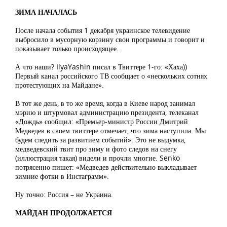
ЗИМА НАЧАЛАСЬ
После начала события 1 декабря украинское телевидение
выбросило в мусорную корзину свои программы и говорит и
показывает только происходящее.
А что наши? IlyaYashin писал в Твиттере 1-го: «Хаха))
Первый канал российского ТВ сообщает о «нескольких сотнях
протестующих на Майдане».
В тот же день, в то же время, когда в Киеве народ занимал
мэрию и штурмовал администрацию президента, телеканал
«Дождь» сообщил: «Премьер-министр России Дмитрий
Медведев в своем твиттере отмечает, что зима наступила. Мы
будем следить за развитием событий». Это не выдумка,
медведевский твит про зиму и фото следов на снегу
(иллюстрация такая) видели и прочли многие. Senko
потрясенно пишет: «Медведев действительно выкладывает
зимние фотки в Инстаграмм».
Ну точно: Россия – не Украина.
МАЙДАН ПРОДОЛЖАЕТСЯ