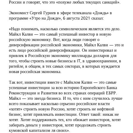
России и говорят, что это «похуже любых текущих санкций».
Экономист Сергей Гуриев в эфире телеканала «Дождь» в
программе «Утро на Дожде», 6 августа 2021 сказал:
«Надо понимать, насколько символическим является это дело.
Майкл Калви — это самый успешный инвестор в новую
российскую экономику. Вот, когда люди говорят о
диверсификации российской экономики, Майкл Калви — это и
есть лицо российской диверсификации. Он инвестировал и
привлек в Российскую экономику миллиарды долларов для
того, чтобы строить новые бизнесы в IT, в здравоохранении, в
ритейле, в общем, в тех самых секторах, в которых нуждается
новая российская экономика.
Так вот, инвестиции вместе с Майклом Калви — это самые
успешные инвестиции за всю историю Европейского Банка
Реконструкции и Развития во всех странах операций ЕБРР.
Майкл — это звезда бизнеса. И то, что с ним случилось лучше
всего показывает насколько серьезно российские власти
«хотят» строить новую Россию, хотят строить не нефтяной
бизнес, хотят привлекать инвестиции. Ответ такой: никак не
хотят. Хотят поддерживать тех, кто обижает инвесторов, хотят
забирать деньги у инвесторов, хотят продолжать строить
кумовской капитализм ля своих».