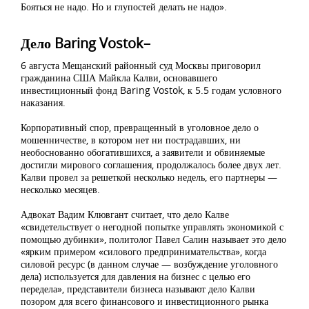
Бояться не надо. Но и глупостей делать не надо».
Дело Baring Vostok–
6 августа Мещанский районный суд Москвы приговорил
гражданина США Майкла Калви, основавшего
инвестиционный фонд Baring Vostok, к 5.5 годам условного
наказания.
Корпоративный спор, превращенный в уголовное дело о
мошенничестве, в котором нет ни пострадавших, ни
необоснованно обогатившихся, а заявители и обвиняемые
достигли мирового соглашения, продолжалось более двух лет.
Калви провел за решеткой несколько недель, его партнеры —
несколько месяцев.
Адвокат Вадим Клювгант считает, что дело Калве
«свидетельствует о негодной попытке управлять экономикой с
помощью дубинки», политолог Павел Салин называет это дело
«ярким примером «силового предпринимательства», когда
силовой ресурс (в данном случае — возбуждение уголовного
дела) используется для давления на бизнес с целью его
передела», представители бизнеса называют дело Калви
позором для всего финансового и инвестиционного рынка