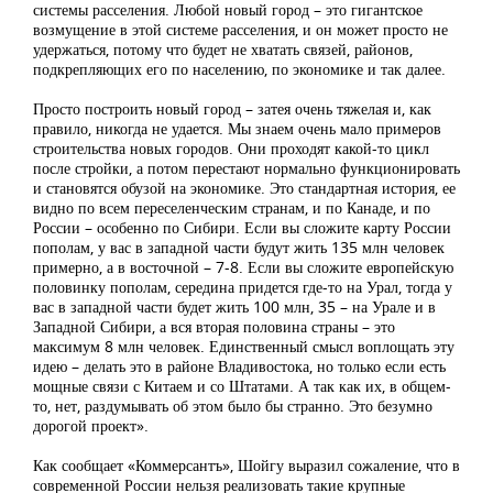
системы расселения. Любой новый город – это гигантское
возмущение в этой системе расселения, и он может просто не
удержаться, потому что будет не хватать связей, районов,
подкрепляющих его по населению, по экономике и так далее.
Просто построить новый город – затея очень тяжелая и, как
правило, никогда не удается. Мы знаем очень мало примеров
строительства новых городов. Они проходят какой-то цикл
после стройки, а потом перестают нормально функционировать
и становятся обузой на экономике. Это стандартная история, ее
видно по всем переселенческим странам, и по Канаде, и по
России – особенно по Сибири. Если вы сложите карту России
пополам, у вас в западной части будут жить 135 млн человек
примерно, а в восточной – 7-8. Если вы сложите европейскую
половинку пополам, середина придется где-то на Урал, тогда у
вас в западной части будет жить 100 млн, 35 – на Урале и в
Западной Сибири, а вся вторая половина страны – это
максимум 8 млн человек. Единственный смысл воплощать эту
идею – делать это в районе Владивостока, но только если есть
мощные связи с Китаем и со Штатами. А так как их, в общем-
то, нет, раздумывать об этом было бы странно. Это безумно
дорогой проект».
Как сообщает «Коммерсантъ», Шойгу выразил сожаление, что в
современной России нельзя реализовать такие крупные