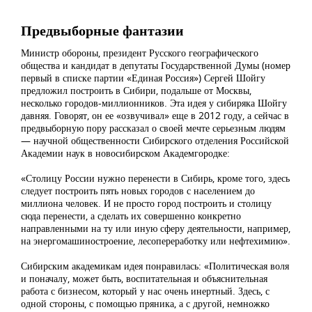
Предвыборные фантазии
Министр обороны, президент Русского географического
общества и кандидат в депутаты Государственной Думы (номер
первый в списке партии «Единая Россия») Сергей Шойгу
предложил построить в Сибири, подальше от Москвы,
несколько городов-миллионников. Эта идея у сибиряка Шойгу
давняя. Говорят, он ее «озвучивал» еще в 2012 году, а сейчас в
предвыборную пору рассказал о своей мечте серьезным людям
— научной общественности Сибирского отделения Российской
Академии наук в новосибирском Академгородке:
«Столицу России нужно перенести в Сибирь, кроме того, здесь
следует построить пять новых городов с населением до
миллиона человек. И не просто город построить и столицу
сюда перенести, а сделать их совершенно конкретно
направленными на ту или иную сферу деятельности, например,
на энергомашиностроение, лесопереработку или нефтехимию».
Сибирским академикам идея понравилась: «Политическая воля
и поначалу, может быть, воспитательная и объяснительная
работа с бизнесом, который у нас очень инертный. Здесь, с
одной стороны, с помощью пряника, а с другой, немножко