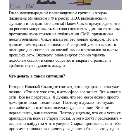
Глава международной правозащитной группы «Агора»
(включена Минюстом РФ в реестр НКО, выполняющих
функции иностранного агента) Павел Чиков предупредил, что
на россиян могут начать массово составлять административные
протоколы из-за ссылок на публикации СМИ, признанные
нежелательными. Чиков называет это новым трендом. По его
данным, некоторых пользователей соцсетей уже вызывают в
полицию для составления «целой пачки протоколов за посты
прошлых лет». Эксперты рекомендуют срочно удалять
подобные ссылки в своих соцсетях и закрыть страницы, в
крайнем случае удалить аккаунт.
Что делать в такой ситуации?
Историк Николай Сванидзе считает, что подтирать посты уже
поздно: «Это все уже есть, в атмосфере все живет. Все живет в
сети. Все не подотрешь. Я думаю, что это невозможно просто
даже физически. Технически. Поэтому я думаю, что нужно
расслабиться и пытаться получать удовольствие. Всех не
перевешаешь, как известно. Поэтому я думаю, что они устанут
преследовать всех за старые посты. А кого хотят преследовать –
все равно найдут за что, я уверяю. Старые протоколы, они тебя
прижмут за новые, за прическу, за длину юбки, за что угодно.