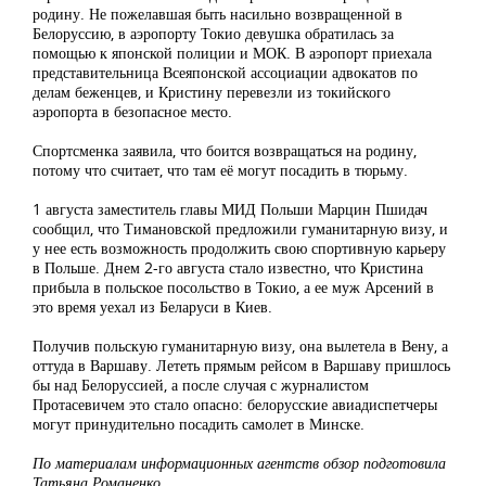
родину. Не пожелавшая быть насильно возвращенной в
Белоруссию, в аэропорту Токио девушка обратилась за
помощью к японской полиции и МОК. В аэропорт приехала
представительница Всеяпонской ассоциации адвокатов по
делам беженцев, и Кристину перевезли из токийского
аэропорта в безопасное место.
Спортсменка заявила, что боится возвращаться на родину,
потому что считает, что там её могут посадить в тюрьму.
1 августа заместитель главы МИД Польши Марцин Пшидач
сообщил, что Тимановской предложили гуманитарную визу, и
у нее есть возможность продолжить свою спортивную карьеру
в Польше. Днем 2-го августа стало известно, что Кристина
прибыла в польское посольство в Токио, а ее муж Арсений в
это время уехал из Беларуси в Киев.
Получив польскую гуманитарную визу, она вылетела в Вену, а
оттуда в Варшаву. Лететь прямым рейсом в Варшаву пришлось
бы над Белоруссией, а после случая с журналистом
Протасевичем это стало опасно: белорусские авиадиспетчеры
могут принудительно посадить самолет в Минске.
По материалам информационных агентств обзор подготовила
Татьяна Романенко.