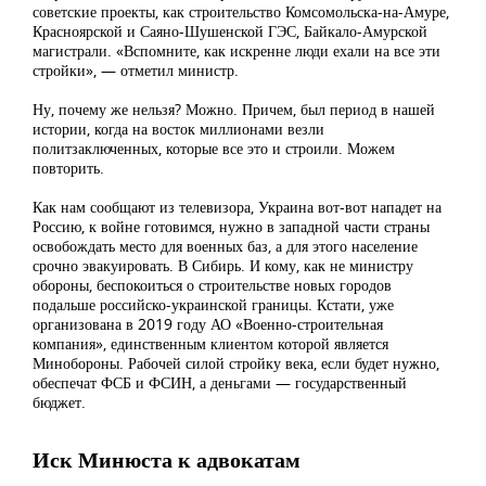
советские проекты, как строительство Комсомольска-на-Амуре,
Красноярской и Саяно-Шушенской ГЭС, Байкало-Амурской
магистрали. «Вспомните, как искренне люди ехали на все эти
стройки», — отметил министр.
Ну, почему же нельзя? Можно. Причем, был период в нашей
истории, когда на восток миллионами везли
политзаключенных, которые все это и строили. Можем
повторить.
Как нам сообщают из телевизора, Украина вот-вот нападет на
Россию, к войне готовимся, нужно в западной части страны
освобождать место для военных баз, а для этого население
срочно эвакуировать. В Сибирь. И кому, как не министру
обороны, беспокоиться о строительстве новых городов
подальше российско-украинской границы. Кстати, уже
организована в 2019 году АО «Военно-строительная
компания», единственным клиентом которой является
Минобороны. Рабочей силой стройку века, если будет нужно,
обеспечат ФСБ и ФСИН, а деньгами — государственный
бюджет.
Иск Минюста к адвокатам