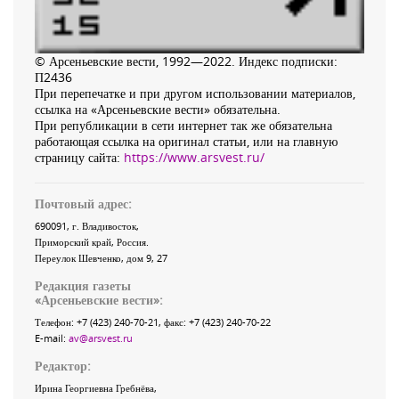
© Арсеньевские вести, 1992—2022. Индекс подписки:
П2436
При перепечатке и при другом использовании материалов,
ссылка на «Арсеньевские вести» обязательна.
При републикации в сети интернет так же обязательна
работающая ссылка на оригинал статьи, или на главную
страницу сайта:
https://www.arsvest.ru/
Почтовый адрес:
690091
, г.
Владивосток
,
Приморский край
,
Россия
.
Переулок Шевченко
, дом 9, 27
Редакция газеты
«
Арсеньевские вести
»:
Телефон:
+7 (423) 240-70-21
, факс:
+7 (423) 240-70-22
E-mail:
av@arsvest.ru
Редактор:
Ирина Георгиевна Гребнёва,