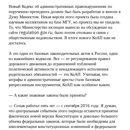
Новый Кодекс об административных правонарушениях по
поручению президента должен был быть разработан и внесен в
Думу Минюстом. Некая версия этого проекта была создана
научным коллективом на базе МГУ, но проекта мы не увидели.
То, что Министерство юстиции вынесло на обсуждение на
сайте regulation.gov.ru, было потом отозвано в связи с
общественным недовольством. В итоге нового КоАП нам не
досталось.
А это один из базовых законодательных актов в России, один
из важнейших кодексов. Все — от регулирования правил
дорожного движения до ограничений публичной
политической активности и ненадлежащего исполнения
родительских обязанностей — это КоАП. Учитывая, что
штрафы и административные аресты стали базовым
репрессивным инструментом, КоАП нам особенно важен.
— А какие знаковые законы были приняты?
— Созыв работал пять лет — с сентября 2016 года. Я думаю,
что центральным событием этого периода останется принятие
фактически новой версии Конституции и довольно большого
объема федеральных законов, которые были необходимы для
имплементации конституционных изменений в федеральное