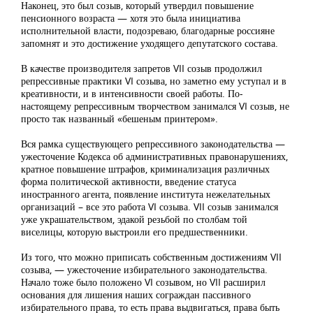
Наконец, это был созыв, который утвердил повышение
пенсионного возраста — хотя это была инициатива
исполнительной власти, подозреваю, благодарные россияне
запомнят и это достижение уходящего депутатского состава.
В качестве производителя запретов VII созыв продолжил
репрессивные практики VI созыва, но заметно ему уступал и в
креативности, и в интенсивности своей работы. По-
настоящему репрессивным творчеством занимался VI созыв, не
просто так названный «бешеным принтером».
Вся рамка существующего репрессивного законодательства —
ужесточение Кодекса об административных правонарушениях,
кратное повышение штрафов, криминализация различных
форма политической активности, введение статуса
иностранного агента, появление института нежелательных
организаций – все это работа VI созыва. VII созыв занимался
уже украшательством, эдакой резьбой по столбам той
виселицы, которую выстроили его предшественники.
Из того, что можно приписать собственным достижениям VII
созыва, — ужесточение избирательного законодательства.
Начало тоже было положено VI созывом, но VII расширил
основания для лишения наших сограждан пассивного
избирательного права, то есть права выдвигаться, права быть