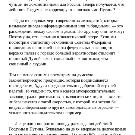
чуть ли не локомотивными для России. Теперь получается, что
действия Госдумы не коррелируют с посланиями Путина?
— Одна из родовых черт современных автократий, которые
называют иногда информационными или гибридными, — это
расхождение между словом и делом. По-другому они не могут.
Поэтому да, есть шатания в экологической сфере. Если мы
посмотрим статистику отклонений Советом Федерации
пришедших из нижней палаты федеральных законов, то
верхняя палата с гораздо большей вероятностью отклонит
принятый Думой закон, связанный с животными, чем
связанный с людьми.
Тем не менее если мы посмотрим на думскую
законотворческую продукцию, которая подписывается
президентом, будучи предварительно одобренной верхней
палатой, то увидим: то, что касается мусоросжигательных
заводов, градостроительных и экологических норм — все это
либерализуется с такой скоростью, с которой мы хотели бы
видеть либерализацию других законодательных отраслей —
уголовного законодательства например.
— И еще один вопрос по поводу расхождения действий
Госдумы и Путина. Буквально на днях впервые за долгое время
он наложил вето на законопроект Госдумы РФ, связанный со