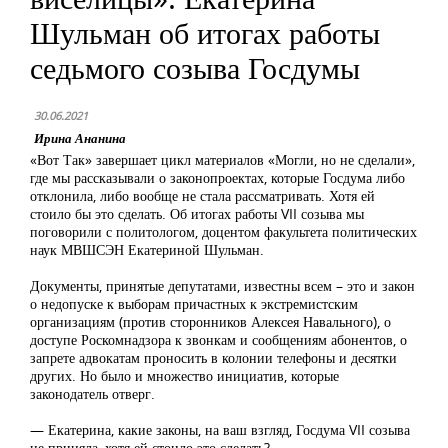
Шульман об итогах работы
седьмого созыва Госдумы
30.06.2021
Ирина Ананина
«Вот Так» завершает цикл материалов «Могли, но не сделали»,
где мы рассказывали о законопроектах, которые Госдума либо
отклонила, либо вообще не стала рассматривать. Хотя ей
стоило бы это сделать. Об итогах работы VII созыва мы
поговорили с политологом, доцентом факультета политических
наук МВШСЭН Екатериной Шульман.
Документы, принятые депутатами, известны всем – это и закон
о недопуске к выборам причастных к экстремистским
организациям (против сторонников Алексея Навального), о
доступе Роскомнадзора к звонкам и сообщениям абонентов, о
запрете адвокатам проносить в колонии телефоны и десятки
других. Но было и множество инициатив, которые
законодатель отверг.
— Екатерина, какие законы, на ваш взгляд, Госдума VII созыва
не приняла, хотя ей стоило это сделать?