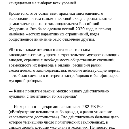
кандидатами на выборах всех уровней.
Кроме того, этот созыв ввел практики многодневного
голосования и тем самым внес свой вклад в расшатывание
рамки электорального законодательства Российской
Федерации. Это было сделано весной 2020 года, в период
наиболее жестких карантинных ограничений, когда
общественное внимание было отвлечено другим.
VII созыв также отличился антиэкологическим
законодательством: упростил строительство мусоросжигающих
заводов, ограничил необходимость общественных слушаний,
возможность их перевода в онлайн, расширил рамки
экологического законодательства, ослабил действующие нормы,
– это было сделано в интересах застройщиков и бенефициаров
мусорной реформы.
— Какие принятые законы можно назвать действительно
нужными с позитивной точки зрения?
— Из хорошего — декриминализация ст. 282 УК РФ
(«Возбуждение ненависти либо вражды, а равно унижение
человеческого достоинства»). Это действительно большое дело,
которое уменьшило число политических заключенных, в
смысле людей, которые уже сидят в колониях. Не просто тех,