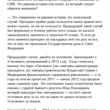
СМИ. Это рядовая история или пункт, на который следует
обратить внимание?
— Это совершенно не рядовая история, это уникальный
случай. Президент крайне редко пользуется своим правом вето:
можно сказать, он им не пользуется. Предыдущий такой случай
был формально в течение работы этого созыва, но касался
законопроекта, принятого в прошлом VI созыве. То есть до
этого момента президент не накладывал вето ни разу на все,
что за пять лет принимали Государственная дума и Совет
Федерации.
Предыдущие случаи: давайте их вспомним. Законопроект о
«Сколково», ветированный в 2012 году. Тогда сложилось
мнение, что через «Сколково» [экс-замглавы администрации
президента, экс-зампред правительства Владислав] Сурков с
Медведевым финансировали «оранжевую революцию» — в те
годы по итогам протестов 2011 — начала 2012 года бродили
такие странные идеи. Это отклонение также политически было
связано с судьбой бывшего депутата Ильи Пономарева,
который вынужден был эмигрировать — на него завели
уголовное дело за то, что он какие-то деньги получал из
«Сколково» за лекции.
Следующий случай — 2016 год, то есть спустя четыре года,