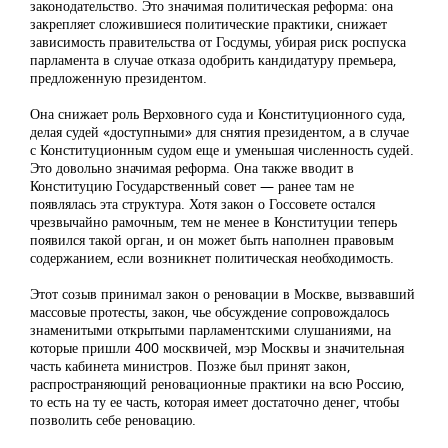
законодательство. Это значимая политическая реформа: она
закрепляет сложившиеся политические практики, снижает
зависимость правительства от Госдумы, убирая риск роспуска
парламента в случае отказа одобрить кандидатуру премьера,
предложенную президентом.
Она снижает роль Верховного суда и Конституционного суда,
делая судей «доступными» для снятия президентом, а в случае
с Конституционным судом еще и уменьшая численность судей.
Это довольно значимая реформа. Она также вводит в
Конституцию Государственный совет — ранее там не
появлялась эта структура. Хотя закон о Госсовете остался
чрезвычайно рамочным, тем не менее в Конституции теперь
появился такой орган, и он может быть наполнен правовым
содержанием, если возникнет политическая необходимость.
Этот созыв принимал закон о реновации в Москве, вызвавший
массовые протесты, закон, чье обсуждение сопровождалось
знаменитыми открытыми парламентскими слушаниями, на
которые пришли 400 москвичей, мэр Москвы и значительная
часть кабинета министров. Позже был принят закон,
распространяющий реновационные практики на всю Россию,
то есть на ту ее часть, которая имеет достаточно денег, чтобы
позволить себе реновацию.