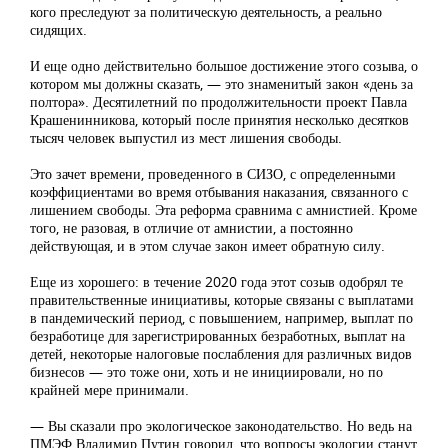
кого преследуют за политическую деятельность, а реально
сидящих.
И еще одно действительно большое достижение этого созыва, о
котором мы должны сказать, — это знаменитый закон «день за
полтора». Десятилетний по продолжительности проект Павла
Крашенинникова, который после принятия несколько десятков
тысяч человек выпустил из мест лишения свободы.
Это зачет времени, проведенного в СИЗО, с определенными
коэффициентами во время отбывания наказания, связанного с
лишением свободы. Эта реформа сравнима с амнистией. Кроме
того, не разовая, в отличие от амнистии, а постоянно
действующая, и в этом случае закон имеет обратную силу.
Еще из хорошего: в течение 2020 года этот созыв одобрял те
правительственные инициативы, которые связаны с выплатами
в пандемический период, с повышением, например, выплат по
безработице для зарегистрированных безработных, выплат на
детей, некоторые налоговые послабления для различных видов
бизнесов — это тоже они, хоть и не инициировали, но по
крайней мере принимали.
— Вы сказали про экологическое законодательство. Но ведь на
ПМЭФ Владимир Путин говорил, что вопросы экологии станут