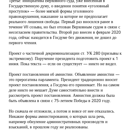
Третье: инициатива Верховного суда, уже внесенная в
Государственную думу, о введении понятия «уголовный
проступок» — более мягкой формы уголовного
правонарушения, наказание за которое не предполагает
реального лишения свободы. Первый раз вносился ранее в
течение VII созыва, но был отозван Верховным судом в связи с
несогласием правительства. Второй раз внесен в феврале 2020
года, сейчас находится в Госдуме без движения, не дошел до
первого чтения.
Проект о частичной декриминализации ст. УК 280 (призывы к
экстремизму). Поручение президента подготовить проект к 1
июня. Пока текста — если он существует — никто не видел.
Проект постановления об амнистии. Объявление амнистии —
это прерогатива парламента. Президент традиционно вносит
проект постановления, а Госдума его принимает. Но на самом
деле никто не мешает Думе самостоятельно внести и
рассмотреть проект постановления. Амнистия должна была
быть объявлена в связи с 75-летием Победы в 2020 году.
Но сначала ее отложили, а потом и вовсе от нее отказались.
Никакие формы амнистирования, о которых шла речь,
например обнуление административных производств и
взысканий, в прошлом году не реализованы.