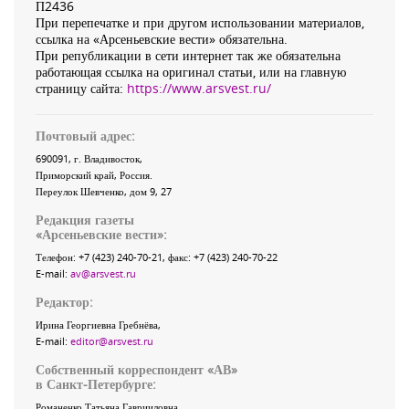
П2436
При перепечатке и при другом использовании материалов,
ссылка на «Арсеньевские вести» обязательна.
При републикации в сети интернет так же обязательна
работающая ссылка на оригинал статьи, или на главную
страницу сайта:
https://www.arsvest.ru/
Почтовый адрес:
690091
, г.
Владивосток
,
Приморский край
,
Россия
.
Переулок Шевченко
, дом 9, 27
Редакция газеты
«
Арсеньевские вести
»:
Телефон:
+7 (423) 240-70-21
, факс:
+7 (423) 240-70-22
E-mail:
av@arsvest.ru
Редактор:
Ирина Георгиевна Гребнёва,
E-mail:
editor@arsvest.ru
Собственный корреспондент «АВ»
в Санкт-Петербурге:
Романенко Татьяна Гаврииловна,