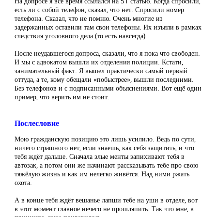
На допросе я всё время ссылался на 51 статью. Когда спросили,
есть ли с собой телефон, сказал, что нет. Спросили номер
телефона. Сказал, что не помню. Очень многие из
задержанных оставили там свои телефоны. Их изъяли в рамках
следствия уголовного дела (то есть навсегда).
После неудавшегося допроса, сказали, что я пока что свободен.
И мы с адвокатом вышли их отделения полиции. Кстати,
занимательный факт. Я вышел практически самый первый
оттуда, а те, кому обещали «побыстрее», вышли последними.
Без телефонов и с подписанными объяснениями. Вот ещё один
пример, что верить им не стоит.
Послесловие
Мою гражданскую позицию это лишь усилило. Ведь по сути,
ничего страшного нет, если знаешь, как себя защитить, и что
тебя ждёт дальше. Сначала злые менты запихивают тебя в
автозак, а потом они же начинают рассказывать тебе про свою
тяжёлую жизнь и как им нелегко живётся. Над ними ржать
охота.
А в конце тебя ждёт вешанье лапши тебе на уши в отделе, вот
в этот момент главное нечего не прошляпить. Так что мне, в