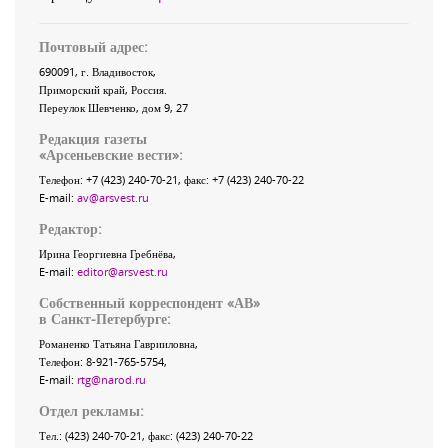
Почтовый адрес:
690091
, г.
Владивосток
,
Приморский край
,
Россия
.
Переулок Шевченко
, дом 9, 27
Редакция газеты
«
Арсеньевские вести
»:
Телефон:
+7 (423) 240-70-21
, факс:
+7 (423) 240-70-22
E-mail:
av@arsvest.ru
Редактор:
Ирина Георгиевна Гребнёва,
E-mail:
editor@arsvest.ru
Собственный корреспондент «АВ»
в Санкт-Петербурге:
Романенко Татьяна Гаврииловна,
Телефон: 8-921-765-5754,
E-mail:
rtg@narod.ru
Отдел рекламы:
Тел.: (423) 240-70-21, факс: (423) 240-70-22