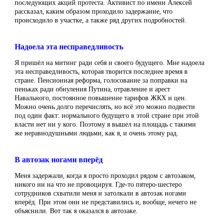
последующих акций протеста. Активист по имени Алексей
рассказал, каким образом проходило задержание, что
происходило в участке, а также ряд других подробностей.
Надоела эта несправедливость
Я пришёл на митинг ради себя и своего будущего. Мне надоела
эта несправедливость, которая творится последнее время в
стране. Пенсионная реформа, голосование за поправки на
пеньках ради обнуления Путина, отравление и арест
Навального, постоянное повышение тарифов ЖКХ и цен.
Можно очень долго перечислять, но всё это можно подвести
под один факт: нормального будущего в этой стране при этой
власти нет ни у кого. Поэтому я вышел на площадь с такими
же неравнодушными людьми, как я, и очень этому рад.
В автозак ногами вперёд
Меня задержали, когда я просто проходил рядом с автозаком,
никого ни на что не провоцируя. Где-то пятеро-шестеро
сотрудников схватили меня и затолкали в автозак ногами
вперёд. При этом они не представились и, вообще, нечего не
объяснили. Вот так я оказался в автозаке.