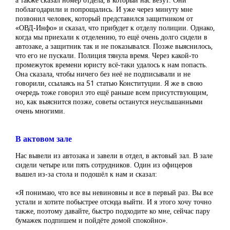
поблагодарили и попрощались. И уже через минуту мне
позвонил человек, который представился защитником от
«ОВД-Инфо» и сказал, что прибудет к отделу полиции. Однако,
когда мы приехали к отделению, то ещё очень долго сидели в
автозаке, а защитник так и не показывался. Позже выяснилось,
что его не пускали. Полиция тянула время. Через какой-то
промежуток времени юристу всё-таки удалось к нам попасть.
Она сказала, чтобы ничего без неё не подписывали и не
говорили, ссылаясь на 51 статью Конституции. Я же в свою
очередь тоже говорил это ещё раньше всем присутствующим,
но, как выяснится позже, советы останутся неуслышанными
очень многими.
В актовом зале
Нас вывели из автозака и завели в отдел, в актовый зал. В зале
сидели четыре или пять сотрудников. Один из офицеров
вышел из-за стола и подошёл к нам и сказал:
«Я понимаю, что все вы невиновны и все в первый раз. Вы все
устали и хотите побыстрее отсюда выйти. И я этого хочу точно
также, поэтому давайте, быстро подходите ко мне, сейчас пару
бумажек подпишем и пойдёте домой спокойно».