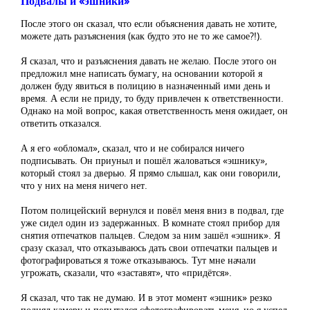
Подвалы и «эшники»
После этого он сказал, что если объяснения давать не хотите,
можете дать разъяснения (как будто это не то же самое?!).
Я сказал, что и разъяснения давать не желаю. После этого он
предложил мне написать бумагу, на основании которой я
должен буду явиться в полицию в назначенный ими день и
время. А если не приду, то буду привлечен к ответственности.
Однако на мой вопрос, какая ответственность меня ожидает, он
ответить отказался.
А я его «обломал», сказал, что и не собирался ничего
подписывать. Он приуныл и пошёл жаловаться «эшнику»,
который стоял за дверью. Я прямо слышал, как они говорили,
что у них на меня ничего нет.
Потом полицейский вернулся и повёл меня вниз в подвал, где
уже сидел один из задержанных. В комнате стоял прибор для
снятия отпечатков пальцев. Следом за ним зашёл «эшник». Я
сразу сказал, что отказываюсь дать свои отпечатки пальцев и
фотографироваться я тоже отказываюсь. Тут мне начали
угрожать, сказали, что «заставят», что «придётся».
Я сказал, что так не думаю. И в этот момент «эшник» резко
поднял камеру и попытался сфотографировать меня, но я успел