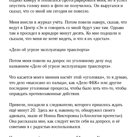
опустить голову вниз и фото не получилось. Он выругался и
сказал, что со мной им сегодня не повезло.
Меня внесли в журнал учёта. Потом повели наверх, сказав, что
ведут в Центр «Э» и говорить со мной будут уже там. Однако
там я просидел в коридоре минут десять. Ко мне подошли и
сказали, что меня не хотят видеть, и что я их «достал».
«Дело об угрозе эксплуатации транспорта»
Потом меня повели на допрос по уголовному делу под
названием «Дело об угрозе эксплуатации транспорта».
Что касается моего мнения насчёт этой «уголовки», то я думаю,
что дело «высосано из пальца», как «Дело ФБК» или другие
последние уголовные процессы, чтобы было хоть что-то, чтобы
оправдать противозаконные действия.
Привели, посадили к следователю, которого пришлось ждать
ещё минут 20. Здесь же я, наконец-то, обнаружил своего
адвоката, звали её Нонна Викторовна («Апология протеста»).
Она рассказала мне, как следует вести себя на допросе, и её
советами я с радостью воспользовался.