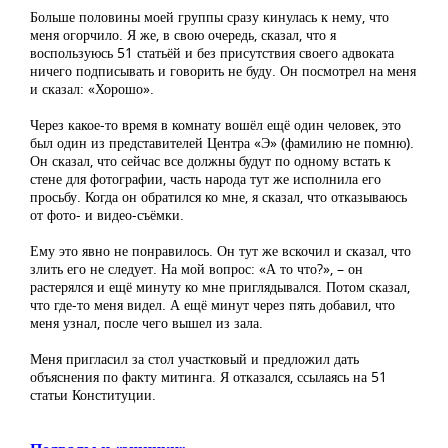
Больше половины моей группы сразу кинулась к нему, что
меня огорчило. Я же, в свою очередь, сказал, что я
воспользуюсь 51 статьёй и без присутствия своего адвоката
ничего подписывать и говорить не буду. Он посмотрел на меня
и сказал: «Хорошо».
Через какое-то время в комнату вошёл ещё один человек, это
был один из представителей Центра «Э» (фамилию не помню).
Он сказал, что сейчас все должны будут по одному встать к
стене для фотографии, часть народа тут же исполнила его
просьбу. Когда он обратился ко мне, я сказал, что отказываюсь
от фото- и видео-съёмки.
Ему это явно не понравилось. Он тут же вскочил и сказал, что
злить его не следует. На мой вопрос: «А то что?», – он
растерялся и ещё минуту ко мне приглядывался. Потом сказал,
что где-то меня видел. А ещё минут через пять добавил, что
меня узнал, после чего вышел из зала.
Меня пригласил за стол участковый и предложил дать
объяснения по факту митинга. Я отказался, ссылаясь на 51
статьи Конституции.