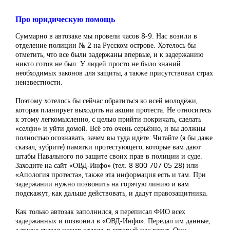
Про юридическую помощь
Суммарно в автозаке мы провели часов 8-9. Нас возили в
отделение полиции № 2 на Русском острове. Хотелось бы
отметить, что все были задержаны впервые, и к задержанию
никто готов не был. У людей просто не было знаний
необходимых законов для защиты, а также присутствовал страх
неизвестности.
Поэтому хотелось бы сейчас обратиться ко всей молодёжи,
которая планирует выходить на акции протеста. Не относитесь
к этому легкомысленно, с целью прийти покричать, сделать
«селфи» и уйти домой. Всё это очень серьёзно, и вы должны
полностью осознавать, зачем вы туда идёте. Читайте (я бы даже
сказал, зубрите) памятки протестующего, которые вам дают
штабы Навального по защите своих прав в полиции и суде.
Заходите на сайт «ОВД-Инфо» (тел. 8 800 707 05 28) или
«Апология протеста», также эта информация есть и там. При
задержании нужно позвонить на горячую линию и вам
подскажут, как дальше действовать, и дадут правозащитника.
Как только автозак заполнился, я переписал ФИО всех
задержанных и позвонил в «ОВД-Инфо». Передал им данные,
а также сказал номер отдела, в который нас везут. Они