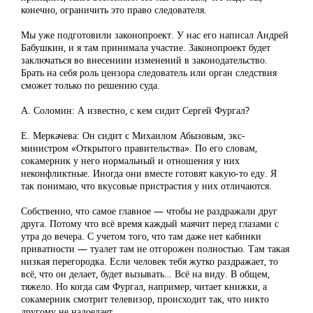
конечно, ограничить это право следователя.
Мы уже подготовили законопроект. У нас его написал Андрей
Бабушкин, и я там принимала участие. Законопроект будет
заключаться во внесениии изменений в законодательство.
Брать на себя роль цензора следователь или орган следствия
сможет только по решению суда.
А. Соломин: А известно, с кем сидит Сергей Фургал?
Е. Меркачева: Он сидит с Михаилом Абызовым, экс-
министром «Открытого правительства». По его словам,
сокамерник у него нормальный и отношения у них
неконфликтные. Иногда они вместе готовят какую-то еду. Я
так понимаю, что вкусовые пристрастия у них отличаются.
Собственно, что самое главное — чтобы не раздражали друг
друга. Потому что всё время каждый маячит перед глазами с
утра до вечера. С учетом того, что там даже нет кабинки
приватности — туалет там не отгорожен полностью. Там такая
низкая перегородка. Если человек тебя жутко раздражает, то
всё, что он делает, будет вызывать… Всё на виду. В общем,
тяжело. Но когда сам Фургал, например, читает книжки, а
сокамерник смотрит телевизор, происходит так, что никто
другому не надоедает.