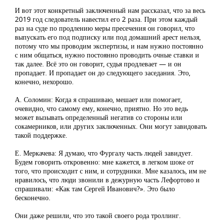
И вот этот конкретный заключенный нам рассказал, что за весь
2019 год следователь навестил его 2 раза. При этом каждый
раз на суде по продлению меры пресечения он говорил, что
выпускать его под подписку или под домашний арест нельзя,
потому что мы проводим экспертизы, и нам нужно постоянно
с ним общаться, нужно постоянно проводить очные ставки и
так далее. Всё это он говорит, судья продлевает — и он
пропадает. И пропадает он до следующего заседания. Это,
конечно, нехорошо.
А. Соломин: Когда я спрашиваю, мешает или помогает,
очевидно, что самому ему, конечно, приятно. Но это ведь
может вызывать определенный негатив со стороны или
сокамерников, или других заключенных. Они могут завидовать
такой поддержке.
Е. Меркачева: Я думаю, что Фургалу часть людей завидует.
Будем говорить откровенно: мне кажется, в легком шоке от
того, что происходит с ним, и сотрудники. Мне казалось, им не
нравилось, что люди звонили в дежурную часть Лефортово и
спрашивали: «Как там Сергей Иванович?». Это было
бесконечно.
Они даже решили, что это такой своего рода троллинг.