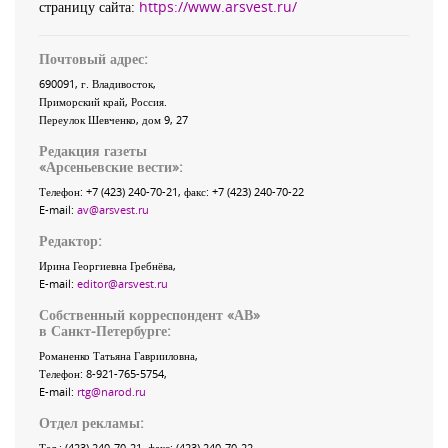
страницу сайта:
https://www.arsvest.ru/
Почтовый адрес:
690091
, г.
Владивосток
,
Приморский край
,
Россия
.
Переулок Шевченко
, дом 9, 27
Редакция газеты
«
Арсеньевские вести
»:
Телефон:
+7 (423) 240-70-21
, факс:
+7 (423) 240-70-22
E-mail:
av@arsvest.ru
Редактор:
Ирина Георгиевна Гребнёва,
E-mail:
editor@arsvest.ru
Собственный корреспондент «АВ»
в Санкт-Петербурге:
Романенко Татьяна Гаврииловна,
Телефон: 8-921-765-5754,
E-mail:
rtg@narod.ru
Отдел рекламы:
Тел.: (423) 240-70-21, факс: (423) 240-70-22