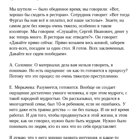
Мы шутили — было обеденное время, мы говорили: «Вот,
хорошо бы сходить в ресторан». Сотрудник говорит: «Вот тогда
Фургал бы нам всё и оплатил, всё наше застолье». Знаете, на
самом деле без юмора очень тяжело, особенно в таком
изоляторе. Мы говорим: «Слушайте, Сергей Иванович, денег у
вас теперь много. В ресторан нас отведете?». Он говорит:
«Давайте прямо сейчас. Прямо возьмем весь конвой, заберем
всех-всех, посадим за один стол. Я готов. Всех заключенных.
Давайте все сядем пообедаем».
А. Соломин: О материалах дела вам нельзя говорить, я
понимаю. Но есть ощущение: он как-то готовится к процессу?
Потому что это процесс по очень тяжелую преступлению.
Е. Меркачева: Разумеется, готовится. Вообще он создает
ощущение достаточно умного человека, и при этом мудрого, с
такой народной мудростью. Он рассказывал, что родился в
многодетной семье, был 10-м ребенком, если не ошибаюсь. У
него даже есть травма детства — он без пальца. И он всё время
работал. И для того, чтобы продвинуться в этой жизни, в этом
мире, как он говорил, нужно было быть мудрым. Нужно было
понимать по людям, кто из них что из себя представляет.
Я думаю, что у него хорошо развита интуиция, и какое-то