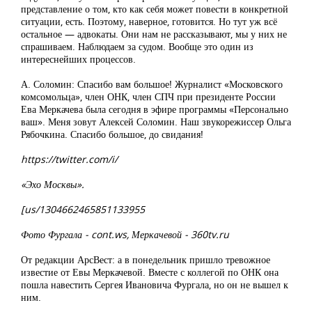
представление о том, кто как себя может повести в конкретной
ситуации, есть. Поэтому, наверное, готовится. Но тут уж всё
остальное — адвокаты. Они нам не рассказывают, мы у них не
спрашиваем. Наблюдаем за судом. Вообще это один из
интереснейших процессов.
А. Соломин: Спасибо вам большое! Журналист «Московского
комсомольца», член ОНК, член СПЧ при президенте России
Ева Меркачева была сегодня в эфире программы «Персонально
ваш». Меня зовут Алексей Соломин. Наш звукорежиссер Ольга
Рябочкина. Спасибо большое, до свидания!
https://twitter.com/i/
«Эхо Москвы».
[us/1304662465851133955
Фото Фургала - cont.ws, Меркачевой - 360tv.ru
От редакции АрсВест: а в понедельник пришло тревожное
известие от Евы Меркачевой. Вместе с коллегой по ОНК она
пошла навестить Сергея Ивановича Фургала, но он не вышел к
ним.