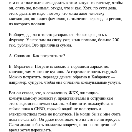
там они тоже пытались сделать в этом какую-то систему, чтобы
он, опять же, понимал, откуда, что и как. Хотя, по сути дела,
этого делать не надо, потому что когда дают человеку
квитанцию, он видит фамилию, назначение перевода и регион,
из которого послали.
В общем, да, кого-то это раздражает. Но возвращаясь к
Фургалу. У него там на счету уже, я так полагаю, больше 200
тыс. рублей. Это приличная сумма.
А. Соломин: Как потратить-то?
Е. Меркачева: Потратить можно в тюремном ларьке, но,
конечно, там много не купишь. Ассортимент очень скудный.
Можно потратить, переведя деньги обратно в Хабаровск —
например, супруге, чтобы она оплатила коммунальные услуги.
Вот он сказал, что, к сожалению, ЖКХ, жилищно-
коммунальному хозяйству, представителям и сотрудникам
этого ведомства нельзя сказать: «Извините, пожалуйста, я
сейчас пока в СИЗО, горячей водой не пользуюсь и
электричеством тоже не пользуюсь. Не могли бы вы мне счета
пока не слать?». Он даже посетовал, что их это не интересует.
Счета должны быть оплачены вовремя, и он на эти цели всё
время хотел пересылать.