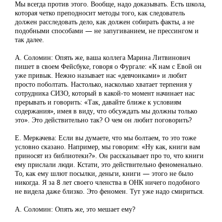
Мы всегда против этого. Вообще, надо доказывать. Есть школа,
которая четко преподносит методы того, как следователь
должен расследовать дело, как должен собирать факты, а не
подобными способами — не запугиванием, не прессингом и
так далее.
А. Соломин: Опять же, ваша коллега Марина Литвинович
пишет в своем Фейсбуке, говоря о Фургале: «К нам с Евой он
уже привык. Нежно называет нас «девчонками» и любит
просто поболтать. Настолько, насколько хватает терпения у
сотрудника СИЗО, который в какой-то момент начинает нас
прерывать и говорить: «Так, давайте ближе к условиям
содержания», имея в виду, что обсуждать мы должны только
это». Это действительно так? О чем он любит поговорить?
Е. Меркачева: Если вы думаете, что мы болтаем, то это тоже
условно сказано. Например, мы говорим: «Ну как, книги вам
приносят из библиотеки?». Он рассказывает про то, что книги
ему прислали люди. Кстати, это действительно феноменально.
То, как ему шлют посылки, деньги, книги — этого не было
никогда. Я за 8 лет своего членства в ОНК ничего подобного
не видела даже близко. Это феномен. Тут уже надо смириться.
А. Соломин: Опять же, это мешает ему?