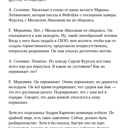
А. Соломин: Насколько я понял от ваши коллеги Марины
Литвинович, которая писала в Фейсбуке о посещении камеры
Фургала, с Михаилом Абызовым вы не общались.
Е. Меркачева: Нет, с Михаилом Абызовым не общались. Он
отказывается к нам выходить. Ну, такой своеобразный человек.
Когда у него была свадьба в СИЗО, мои коллеги, чтобы как-то
создать торжественность, предложили поприсутствовать,
попросили разрешения. Он нам отказал достаточно жестко.
А. Соломин: Понятно. По поводу Сергея Фургала всё-таки
хотел еще раз вернуться. В каком он состоянии? Как он
переживает это?
Е. Меркачева: Он переживает. Очень переживает, но держится
молодцом. Он всё время подчеркивает, что здоров как бык —
это его дословная цитата. Подчеркивает, что с ним всё в
порядке. Говорит, что даже конвой относится к нему
нормально.
Хотя его подельника Андрея Карепова конвоиры избили. По
крайней мере, есть такое заявление. Сейчас должно быть
разбирательство. Хотя я бы сказала, быстро оно не идет.
Следователь почему-то даже не опросил избитого Андрея