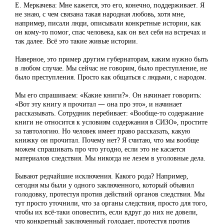
Е. Меркачева: Мне кажется, это его, конечно, поддерживает. Я
не знаю, с чем связана такая народная любовь, хотя мне,
например, писали люди, описывали конкретные истории, как
он кому-то помог, спас человека, как он вел себя на встречах и
так далее. Всё это такие живые истории.
Наверное, это пример другим губернаторам, каким нужно быть
в любом случае. Мы сейчас не говорим, было преступление, не
было преступления. Просто как общаться с людьми, с народом.
Мы его спрашиваем: «Какие книги?». Он начинает говорить:
«Вот эту книгу я прочитал — она про это», и начинает
рассказывать. Сотрудник перебивает: «Вообще-то содержание
книги не относится к условиям содержания в СИЗО», простите
за тавтологию. Но человек имеет право рассказать, какую
книжку он прочитал. Почему нет? Я считаю, что мы вообще
можем спрашивать про что угодно, если это не касается
материалов следствия. Мы никогда не лезем в уголовные дела.
Бывают редчайшие исключения. Какого рода? Например,
сегодня мы были у одного заключенного, который объявил
голодовку, протестуя против действий органов следствия. Мы
тут просто уточнили, что за органы следствия, просто для того,
чтобы их всё-таки оповестить, если вдруг до них не довели,
что конкретный заключенный голодает, протестуя против