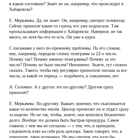
в каком состоянии? Знает ли он, например, что происходит в
Хабаровске?
Е. Меркачева: Да, он знает. Он, например, смотрит телевизор.
Сейчас приносят какие-то газеты, его уже подписали. Там
проскальзывает информация о Хабаровске. Наверное, не так
много, но хотя бы что-то есть. Он уже в курсе.
С письмами у него по-прежнему проблемы. По его словам,
ему, например, передали стопку телеграмм за 22-е число.
Почему так? Почему именно телеграммы? Почему за это
число? Почему не было писем? Непонятно. Знаете, тут сложно
сказать. Такого, чтобы ему регулярно приносили письма за все
числа, за какой-то период — подобного, к сожалению, нет.
А. Соломин: А у других это по-другому? Другим сразу
приносят?
Е. Меркачева: По-другому. Бывает, конечно, что скапливается
какое-то количество писем. Цензор прочитает их и отдаст сразу
за неделю. Но не так, чтобы, знаете, они копились бесконечно
долго. Вообще это должна быть быстрая процедура. Самое
главное, с чем мы не согласны — с тем, что, в принципе,
следователь взял на себя роль цензора. Закон говорит, что, в
принципе, такое возможно. Но мы считаем, что надо бы,