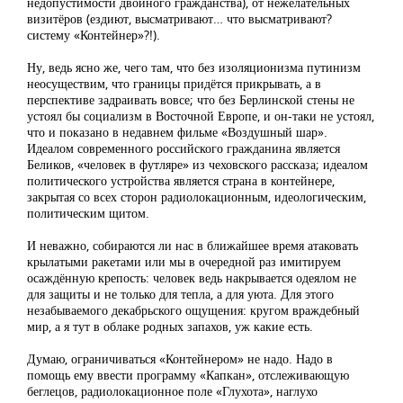
недопустимости двойного гражданства), от нежелательных
визитёров (ездиют, высматривают… что высматривают?
систему «Контейнер»?!).
Ну, ведь ясно же, чего там, что без изоляционизма путинизм
неосуществим, что границы придётся прикрывать, а в
перспективе задраивать вовсе; что без Берлинской стены не
устоял бы социализм в Восточной Европе, и он-таки не устоял,
что и показано в недавнем фильме «Воздушный шар».
Идеалом современного российского гражданина является
Беликов, «человек в футляре» из чеховского рассказа; идеалом
политического устройства является страна в контейнере,
закрытая со всех сторон радиолокационным, идеологическим,
политическим щитом.
И неважно, собираются ли нас в ближайшее время атаковать
крылатыми ракетами или мы в очередной раз имитируем
осаждённую крепость: человек ведь накрывается одеялом не
для защиты и не только для тепла, а для уюта. Для этого
незабываемого декабрьского ощущения: кругом враждебный
мир, а я тут в облаке родных запахов, уж какие есть.
Думаю, ограничиваться «Контейнером» не надо. Надо в
помощь ему ввести программу «Капкан», отслеживающую
беглецов, радиолокационное поле «Глухота», наглухо