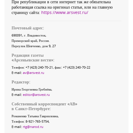
При републикации в сети интернет так же обязательна
работающая ссылка на оригинал статьи, или на главную
страницу сайта:
https://www.arsvest.ru/
Почтовый адрес:
690091
, г.
Владивосток
,
Приморский край
,
Россия
.
Переулок Шевченко
, дом 9, 27
Редакция газеты
«
Арсеньевские вести
»:
Телефон:
+7 (423) 240-70-21
, факс:
+7 (423) 240-70-22
E-mail:
av@arsvest.ru
Редактор:
Ирина Георгиевна Гребнёва,
E-mail:
editor@arsvest.ru
Собственный корреспондент «АВ»
в Санкт-Петербурге:
Романенко Татьяна Гаврииловна,
Телефон: 8-921-765-5754,
E-mail:
rtg@narod.ru