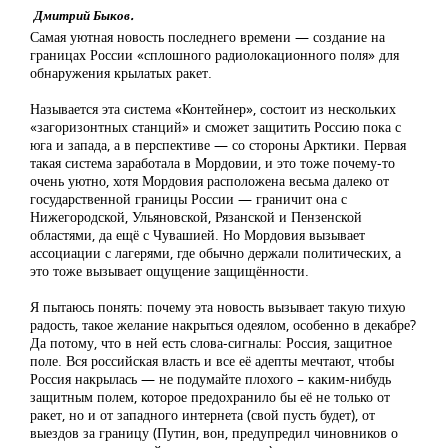
Дмитрий Быков.
Самая уютная новость последнего времени — создание на
границах России «сплошного радиолокационного поля» для
обнаружения крылатых ракет.
Называется эта система «Контейнер», состоит из нескольких
«загоризонтных станций» и сможет защитить Россию пока с
юга и запада, а в перспективе — со стороны Арктики. Первая
такая система заработала в Мордовии, и это тоже почему-то
очень уютно, хотя Мордовия расположена весьма далеко от
государственной границы России — граничит она с
Нижегородской, Ульяновской, Рязанской и Пензенской
областями, да ещё с Чувашией. Но Мордовия вызывает
ассоциации с лагерями, где обычно держали политических, а
это тоже вызывает ощущение защищённости.
Я пытаюсь понять: почему эта новость вызывает такую тихую
радость, такое желание накрыться одеялом, особенно в декабре?
Да потому, что в ней есть слова-сигналы: Россия, защитное
поле. Вся российская власть и все её адепты мечтают, чтобы
Россия накрылась — не подумайте плохого – каким-нибудь
защитным полем, которое предохранило бы её не только от
ракет, но и от западного интернета (свой пусть будет), от
выездов за границу (Путин, вон, предупредил чиновников о