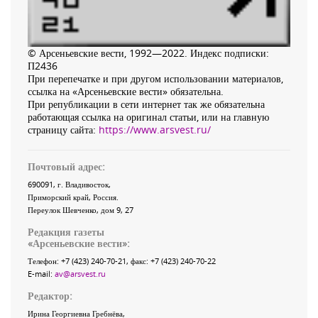
© Арсеньевские вести, 1992—2022. Индекс подписки:
П2436
При перепечатке и при другом использовании материалов,
ссылка на «Арсеньевские вести» обязательна.
При републикации в сети интернет так же обязательна
работающая ссылка на оригинал статьи, или на главную
страницу сайта:
https://www.arsvest.ru/
Почтовый адрес:
690091
, г.
Владивосток
,
Приморский край
,
Россия
.
Переулок Шевченко
, дом 9, 27
Редакция газеты
«
Арсеньевские вести
»:
Телефон:
+7 (423) 240-70-21
, факс:
+7 (423) 240-70-22
E-mail:
av@arsvest.ru
Редактор:
Ирина Георгиевна Гребнёва,