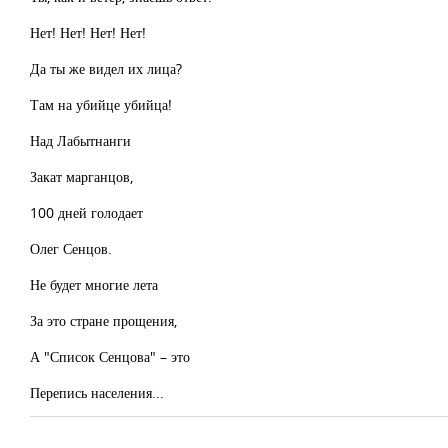
Нет! Нет! Нет! Нет!
Да ты же видел их лица?
Там на убийце убийца!
Над Лабытнанги
Закат марганцов,
100 дней голодает
Олег Сенцов.
Не будет многие лета
За это стране прощения,
А "Список Сенцова" – это
Перепись населения...