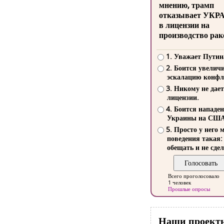
мнению, трамп
отказывает УКР
в лицензии на
производство рак
1. Уважает Путин
2. Боится увелич
эскалацию конфл
3. Никому не дает
лицензии.
4. Боится нападе
Украины на СШ
5. Просто у него 
поведения такая:
обещать и не сдел
Всего проголосовало
1 человек
Прошлые опросы
Наши проект