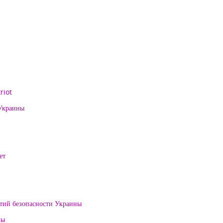
riot
 Украины
ет
нтий безопасности Украины
ны