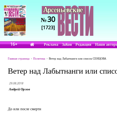
30
№
[1723]
16+
Реклама
ЗаКон
Редакция
Наши автор
Главная страница
Политика
Ветер над Лабытнанги или список СЕНЦОВА
Ветер над Лабытнанги или сп
29.08.2018
Андрей Орлов
До или после смерти