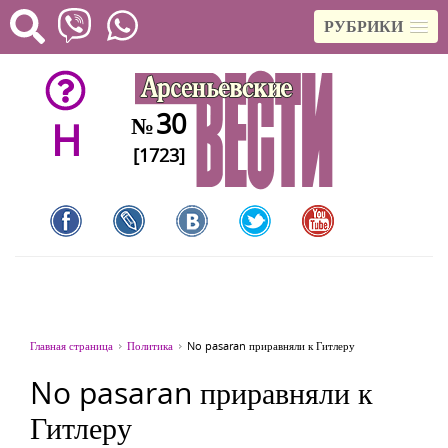
РУБРИКИ
30
№
H
[1723]
Главная страница
Политика
No pasaran приравняли к Гитлеру
No pasaran приравняли к
Гитлеру