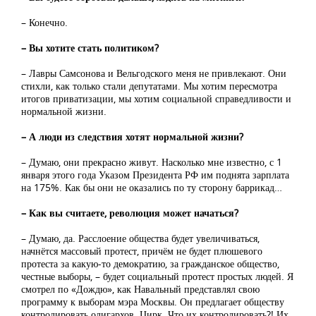
– Конечно.
– Вы хотите стать политиком?
– Лавры Самсонова и Вельгодского меня не привлекают. Они
стихли, как только стали депутатами. Мы хотим пересмотра
итогов приватизации, мы хотим социальной справедливости и
нормальной жизни.
– А люди из следствия хотят нормальной жизни?
– Думаю, они прекрасно живут. Насколько мне известно, с 1
января этого года Указом Президента РФ им поднята зарплата
на 175%. Как бы они не оказались по ту сторону баррикад…
– Как вы считаете, революция может начаться?
– Думаю, да. Расслоение общества будет увеличиваться,
начнётся массовый протест, причём не будет плюшевого
протеста за какую-то демократию, за гражданское общество,
честные выборы, – будет социальный протест простых людей. Я
смотрел по «Дождю», как Навальный представлял свою
программу к выборам мэра Москвы. Он предлагает обществу
контролировать олигархов. Цирк. Что их контролировать?! Их