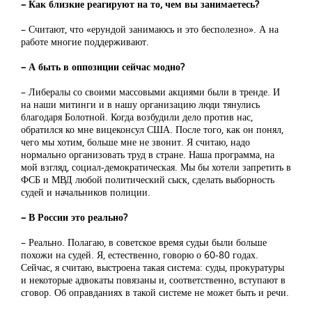
– Как близкие реагируют на то, чем вы занимаетесь?
– Считают, что «ерундой занимаюсь и это бесполезно». А на
работе многие поддерживают.
– А быть в оппозиции сейчас модно?
– Либералы со своими массовыми акциями были в тренде. И
на наши митинги и в нашу организацию люди тянулись
благодаря Болотной. Когда возбудили дело против нас,
обратился ко мне вицеконсул США. После того, как он понял,
чего мы хотим, больше мне не звонит. Я считаю, надо
нормально организовать труд в стране. Наша программа, на
мой взгляд, социал-демократическая. Мы бы хотели запретить в
ФСБ и МВД любой политический сыск, сделать выборность
судей и начальников полиции.
– В России это реально?
– Реально. Полагаю, в советское время судьи были больше
похожи на судей. Я, естественно, говорю о 60-80 годах.
Сейчас, я считаю, выстроена такая система: суды, прокуратуры
и некоторые адвокаты повязаны и, соответственно, вступают в
сговор. Об оправданиях в такой системе не может быть и речи.