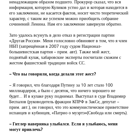
ненадлежащим образом подшито. Прокурор сказал, что вся
информация, которую Куликов устно дал и которая находится в
его заключении, не касается фактов, носит чисто теоретический
характер, с таким же успехом можно приобщить собрание
сочинений Ленина. Нам его заключение завернули обратно.
Зато удалось всунуть в дело отказ в регистрации партии
«Другая Россия». Меня голословно обвиняют в том, что я член
НБП (запрещённая в 2007 году судом Национал-
большевистская партия – прим. авт). Также мой жест,
поднятый кулак, хабаровские эксперты посчитали схожим с
жестом фашистской традиции войск СС.
– Что вы говорили, когда делали этот жест?
– Я говорил, что благодаря Путину за 10 лет стало 100
миллиардеров, а было с десяток, что ничего хорошего не
будет... И в кулаке руку поднимал. Выступал в суде Владимир
Беспалов (руководитель фракции КПРФ в ЗакСе, депутат –
прим. авт.), он говорил, что это коммунистическое приветствие
испанцев и кубинцев, «Патрио о муэртэ»(Свобода или смерть).
– Гитлер наверняка улыбался. Если я улыбаюсь, меня
могут привлечь?