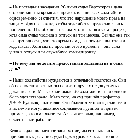
– На последнем заседании 26 июня судья Верхотурова дала
стороне защиты время для предоставления всех ходатайств
одновременно. Я ответил, что это нарушение моего права на
защиту. Для нас важно, чтобы ходатайства предоставлялись
постепенно. Нас обвиняют в том, что мы затягиваем процесс,
хотя сама судья уходила в отпуск на три месяца. Сейчас она так
всё преподносит, что это время нам давалось для подготовки
ходатайств. Хотя мы не просили этого времени – она сама
ушла в отпуск или служебную командировку.
– Почему вы не хотите предоставить ходатайства в один
день?
– Наши ходатайства нуждаются в отдельной подготовке. Они
об исключении разных экспертиз и других недопустимых
доказательств. Мы заявили около 30 ходатайств, и ни одно не
было удовлетворено. Мало того, на суд пришёл профессор
ДВФУ Куликов, политолог. Он объяснил, что «представители
власти» не могут являться социальной группой и привёл
примеры, кто ими является. А являются ими, например,
студенты или рабочие.
Куликов дал письменное заключение, мы его пытались
приобщить к делу, но судья Верхотурова сказала, что оно