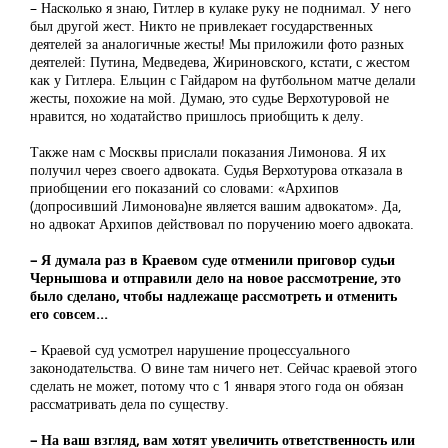
– Насколько я знаю, Гитлер в кулаке руку не поднимал. У него
был другой жест. Никто не привлекает государственных
деятелей за аналогичные жесты! Мы приложили фото разных
деятелей: Путина, Медведева, Жириновского, кстати, с жестом
как у Гитлера. Ельцин с Гайдаром на футбольном матче делали
жесты, похожие на мой. Думаю, это судье Верхотуровой не
нравится, но ходатайство пришлось приобщить к делу.
Также нам с Москвы прислали показания Лимонова. Я их
получил через своего адвоката. Судья Верхотурова отказала в
приобщении его показаний со словами: «Архипов
(допросивший Лимонова)не является вашим адвокатом». Да,
но адвокат Архипов действовал по поручению моего адвоката.
– Я думала раз в Краевом суде отменили приговор судьи
Чернышова и отправили дело на новое рассмотрение, это
было сделано, чтобы надлежаще рассмотреть и отменить
его совсем...
– Краевой суд усмотрел нарушение процессуального
законодательства. О вине там ничего нет. Сейчас краевой этого
сделать не может, потому что с 1 января этого года он обязан
рассматривать дела по существу.
– На ваш взгляд, вам хотят увеличить ответственность или