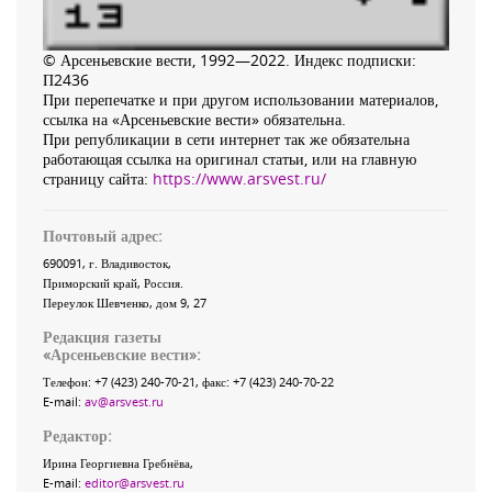
© Арсеньевские вести, 1992—2022. Индекс подписки:
П2436
При перепечатке и при другом использовании материалов,
ссылка на «Арсеньевские вести» обязательна.
При републикации в сети интернет так же обязательна
работающая ссылка на оригинал статьи, или на главную
страницу сайта:
https://www.arsvest.ru/
Почтовый адрес:
690091
, г.
Владивосток
,
Приморский край
,
Россия
.
Переулок Шевченко
, дом 9, 27
Редакция газеты
«
Арсеньевские вести
»:
Телефон:
+7 (423) 240-70-21
, факс:
+7 (423) 240-70-22
E-mail:
av@arsvest.ru
Редактор:
Ирина Георгиевна Гребнёва,
E-mail:
editor@arsvest.ru