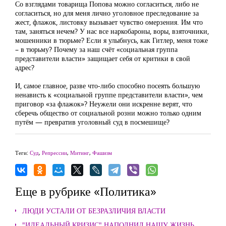
Со взглядами товарища Попова можно согласиться, либо не
согласиться, но для меня лично уголовное преследование за
жест, флажок, листовку вызывает чувство омерзения. Им что
там, заняться нечем? У нас все наркобароны, воры, взяточники,
мошенники в тюрьме? Если я улыбнусь, как Гитлер, меня тоже
– в тюрьму? Почему за наш счёт «социальная группа
представители власти» защищает себя от критики в свой
адрес?
И, самое главное, разве что-либо способно посеять большую
ненависть к «социальной группе представители власти», чем
приговор «за флажок»? Неужели они искренне верят, что
сберечь общество от социальной розни можно только одним
путём — превратив уголовный суд в посмешище?
Теги:
Суд
,
Репрессии
,
Митинг
,
Фашизм
Еще в рубрике «Политика»
ЛЮДИ УСТАЛИ ОТ БЕЗРАЗЛИЧИЯ ВЛАСТИ
"ИДЕАЛЬНЫЙ КРИЗИС" НАПОЛНИЛ НАШУ ЖИЗНЬ