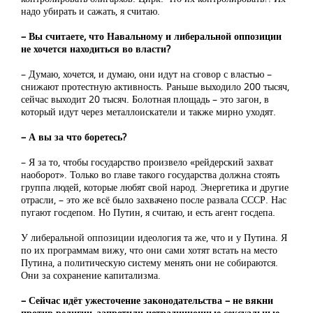
надо убирать и сажать, я считаю.
– Вы считаете, что Навальному и либеральной оппозиции
не хочется находиться во власти?
– Думаю, хочется, и думаю, они идут на сговор с властью –
снижают протестную активность. Раньше выходило 200 тысяч,
сейчас выходит 20 тысяч. Болотная площадь – это загон, в
который идут через металлоискатели и также мирно уходят.
– А вы за что боретесь?
– Я за то, чтобы государство произвело «рейдерский захват
наоборот». Только во главе такого государства должна стоять
группа людей, которые любят свой народ. Энергетика и другие
отрасли, – это же всё было захвачено после развала СССР. Нас
пугают госдепом. Но Путин, я считаю, и есть агент госдепа.
У либеральной оппозиции идеология та же, что и у Путина. Я
по их программам вижу, что они сами хотят встать на место
Путина, а политическую систему менять они не собираются.
Они за сохранение капитализма.
– Сейчас идёт ужесточение законодательства – не вякни
против религии, запретили нетрадиционные сексуальные