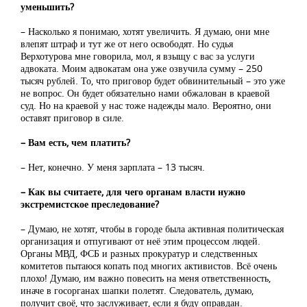
уменьшить?
– Насколько я понимаю, хотят увеличить. Я думаю, они мне
влепят штраф и тут же от него освободят. Но судья
Верхотурова мне говорила, мол, я взыщу с вас за услуги
адвоката. Моим адвокатам она уже озвучила сумму – 250
тысяч рублей. То, что приговор будет обвинительный – это уже
не вопрос. Он будет обязательно нами обжалован в краевой
суд. Но на краевой у нас тоже надежды мало. Вероятно, они
оставят приговор в силе.
– Вам есть, чем платить?
– Нет, конечно. У меня зарплата – 13 тысяч.
– Как вы считаете, для чего органам власти нужно
экстремистское преследование?
– Думаю, не хотят, чтобы в городе была активная политическая
организация и отпугивают от неё этим процессом людей.
Органы МВД, ФСБ и разных прокуратур и следственных
комитетов пытаюся копать под многих активистов. Всё очень
плохо! Думаю, им важно повесить на меня ответственность,
иначе в госорганах шапки полетят. Следователь, думаю,
получит своё, что заслуживает, если я буду оправдан.