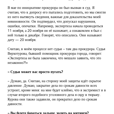
В мае по инициативе прокурора он был вызван в суд. Я
считаю, что к допросу его пытались подготовить, но мы смогли
из него вытянуть сведения, важные для доказательства моей
невиновности. Он подтвердил, что допускал нарушения,
ошибки, опечатки. Например, экспертиза начала проводиться
11 ноября, а 20 ноября он её назначает, а ознакомлен я был с
ней только в декабре. Говорят, что описались. Они называют
дату — 20 ноября.
Считаю, в моём процессе нет судьи – там два прокурора. Судья
Верхотурова, бывший помощник прокурора города, говорит:
«Экспертиза не была закончена, что мешало заявить, что это
незаконно?!»
– Судья может вас просто пугать?
– Думаю, да. Считаю, на сторону моей защиты идёт скрытое
давление. Думаю, закрытие дела по срокам давности всех
устроит, кроме меня: на мне будет клеймо, что я экстремист и в
случае второго подобного уголовного дела я сяду в тюрьму.
Курова они также задавили, он прекратил дело по срокам
давности.
– Вы будете бороться дальше, ходить на митинги?