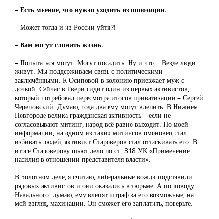
– Есть мнение, что нужно уходить из оппозиции.
– Может тогда и из России уйти?!
– Вам могут сломать жизнь.
– Попытаться могут. Могут посадить. Ну и что... Везде люди
живут. Мы поддерживаем связь с политическими
заключёнными. К Осиповой в колонию приезжает муж с
дочкой. Сейчас в Твери сидит один из первых активистов,
который потребовал пересмотра итогов приватизации – Сергей
Череповский. Думаю, года два ему могут влепить. В Нижнем
Новгороде велика гражданская активность – если не
согласовывают митинг, народ всё равно выходит. По моей
информации, на одном из таких митингов омоновец стал
избивать людей, активист Староверов стал оттаскивать его. В
итоге Староверову шьют дело по ст. 318 УК «Применение
насилия в отношении представителя власти».
В Болотном деле, я считаю, либеральные вожди подставили
рядовых активистов и они оказались в тюрьме. А по поводу
Навального: думаю, ему влепят штраф за его возможные, на
мой взгляд, махинации. Он сможет его заплатить, поверьте.