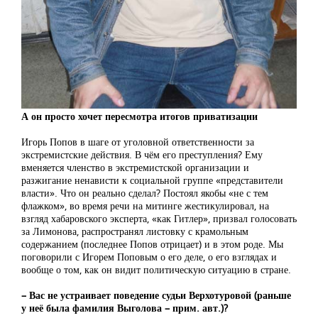
А он просто хочет пересмотра итогов приватизации
Игорь Попов в шаге от уголовной ответственности за
экстремистские действия. В чём его преступления? Ему
вменяется членство в экстремистской организации и
разжигание ненависти к социальной группе «представители
власти». Что он реально сделал? Постоял якобы «не с тем
флажком», во время речи на митинге жестикулировал, на
взгляд хабаровского эксперта, «как Гитлер», призвал голосовать
за Лимонова, распространял листовку с крамольным
содержанием (последнее Попов отрицает) и в этом роде. Мы
поговорили с Игорем Поповым о его деле, о его взглядах и
вообще о том, как он видит политическую ситуацию в стране.
– Вас не устраивает поведение судьи Верхотуровой (раньше
у неё была фамилия Выголова – прим. авт.)?