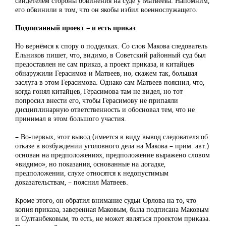
свидетелем стороны обвинения на суде у Матвеева. Напомним,
его обвинили в том, что он якобы избил военнослужащего.
Подписанный проект – и есть приказ
Но вернёмся к спору о подделках. Со слов Макова следователь
Ельников пишет, что, видимо, в Советский районный суд был
предоставлен не сам приказ, а проект приказа, и китайцев
обнаружили Герасимов и Матвеев, но, скажем так, большая
заслуга в этом Герасимова. Однако сам Матвеев пояснил, что,
когда гонял китайцев, Герасимова там не видел, но тот
попросил внести его, чтобы Герасимову не припаяли
дисциплинарную ответственность и обосновал тем, что не
принимал в этом большого участия.
– Во-первых, этот вывод (имеется в виду вывод следователя об
отказе в возбуждении уголовного дела на Макова – прим. авт.)
основан на предположениях, предположение выражено словом
«видимо», но показания, основанные на догадке,
предположении, слухе относятся к недопустимым
доказательствам, – пояснил Матвеев.
Кроме этого, он обратил внимание судьи Орлова на то, что
копия приказа, заверенная Маковым, была подписана Маковым
и Султанбековым, то есть, не может являться проектом приказа.