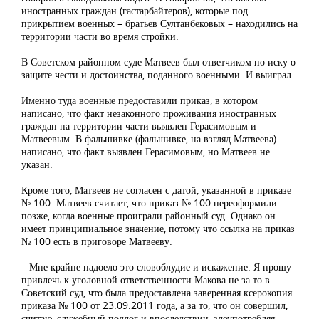
иностранных граждан (гастарбайтеров), которые под
прикрытием военных – братьев Султанбековых – находились на
территории части во время стройки.
В Советском районном суде Матвеев был ответчиком по иску о
защите чести и достоинства, поданного военными. И выиграл.
Именно туда военные предоставили приказ, в котором
написано, что факт незаконного проживания иностранных
граждан на территории части выявлен Герасимовым и
Матвеевым. В фальшивке (фальшивке, на взгляд Матвеева)
написано, что факт выявлен Герасимовым, но Матвеев не
указан.
Кроме того, Матвеев не согласен с датой, указанной в приказе
№ 100. Матвеев считает, что приказ № 100 переоформили
позже, когда военные проиграли районный суд. Однако он
имеет принципиальное значение, потому что ссылка на приказ
№ 100 есть в приговоре Матвееву.
– Мне крайне надоело это словоблудие и искажение. Я прошу
привлечь к уголовной ответственности Макова не за то в
Советский суд, что была предоставлена заверенная ксерокопия
приказа № 100 от 23.09.2011 года, а за то, что он совершил,
считаю, служебный подлог и впоследствии, злоупотребляя