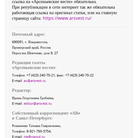
ссылка на «Арсеньевские вести» обязательна.
При републикации в сети интернет так же обязательна
работающая ссылка на оригинал статьи, или на главную
страницу сайта:
https://www.arsvest.ru/
Почтовый адрес:
690091
, г.
Владивосток
,
Приморский край
,
Россия
.
Переулок Шевченко
, дом 9, 27
Редакция газеты
«
Арсеньевские вести
»:
Телефон:
+7 (423) 240-70-21
, факс:
+7 (423) 240-70-22
E-mail:
av@arsvest.ru
Редактор:
Ирина Георгиевна Гребнёва,
E-mail:
editor@arsvest.ru
Собственный корреспондент «АВ»
в Санкт-Петербурге:
Романенко Татьяна Гаврииловна,
Телефон: 8-921-765-5754,
E-mail:
rtg@narod.ru