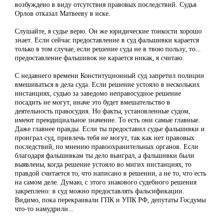
возбуждено в виду отсутствия правовых последствий. Судья
Орлов отказал Матвееву в иске.
Слушайте, я судье верю. Он же юридические тонкости хорошо
знает. Если сейчас предоставление в суд фальшивки карается
только в том случае, если решение суда не в твою пользу, то…
предоставление фальшивок не карается никак, я считаю.
С недавнего времени Конституционный суд запретил полиции
вмешиваться в дела суда. Если решение устояло в нескольких
инстанциях, судью за заведомо неправосудное решение
посадить не могут, иначе это будет вмешательство в
деятельность правосудия. Но факты, установленные судом,
имеют преюдициальное значение. То есть они самые главные.
Даже главнее правды. Если ты предоставил судье фальшивки и
проиграл суд, привлечь тебя не могут, так как нет правовых
последствий, по мнению правоохранительных органов. Если
благодаря фальшивкам ты дело выиграл, а фальшивки были
выявлены, когда решение устояло во мнгих инстанциях, то
правдой считается то, что написано в решении, а не то, что есть
на самом деле. Думаю, с этого знакового судебного решения
закреплено: в суд можно предоставлять фальсификации.
Видимо, пока перекраивали ГПК и УПК РФ, депутаты Госдумы
что-то намудрили…