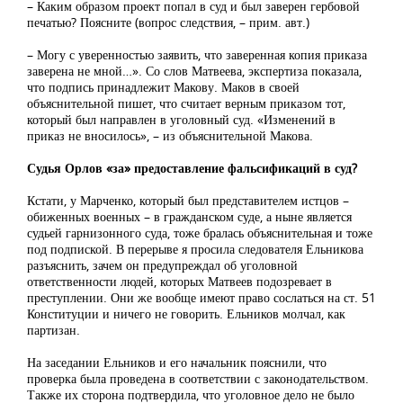
– Каким образом проект попал в суд и был заверен гербовой
печатью? Поясните (вопрос следствия, – прим. авт.)
– Могу с уверенностью заявить, что заверенная копия приказа
заверена не мной…». Со слов Матвеева, экспертиза показала,
что подпись принадлежит Макову. Маков в своей
объяснительной пишет, что считает верным приказом тот,
который был направлен в уголовный суд. «Изменений в
приказ не вносилось», – из объяснительной Макова.
Судья Орлов «за» предоставление фальсификаций в суд?
Кстати, у Марченко, который был представителем истцов –
обиженных военных – в гражданском суде, а ныне является
судьей гарнизонного суда, тоже бралась объяснительная и тоже
под подпиской. В перерыве я просила следователя Ельникова
разъяснить, зачем он предупреждал об уголовной
ответственности людей, которых Матвеев подозревает в
преступлении. Они же вообще имеют право сослаться на ст. 51
Конституции и ничего не говорить. Ельников молчал, как
партизан.
На заседании Ельников и его начальник пояснили, что
проверка была проведена в соответствии с законодательством.
Также их сторона подтвердила, что уголовное дело не было