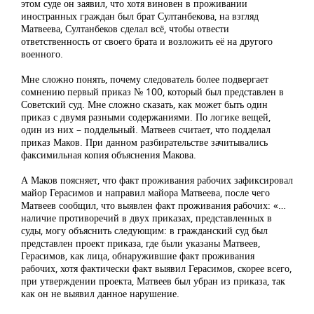
этом суде он заявил, что хотя виновен в проживании
иностранных граждан был брат Султанбекова, на взгляд
Матвеева, Султанбеков сделал всё, чтобы отвести
ответственность от своего брата и возложить её на другого
военного.
Мне сложно понять, почему следователь более подвергает
сомнению первый приказ № 100, который был представлен в
Советский суд. Мне сложно сказать, как может быть один
приказ с двумя разными содержаниями. По логике вещей,
один из них – поддельный. Матвеев считает, что подделал
приказ Маков. При данном разбирательстве зачитывались
факсимильная копия объяснения Макова.
А Маков поясняет, что факт проживания рабочих зафиксировал
майор Герасимов и направил майора Матвеева, после чего
Матвеев сообщил, что выявлен факт проживания рабочих: «…
наличие противоречий в двух приказах, представленных в
суды, могу объяснить следующим: в гражданский суд был
представлен проект приказа, где были указаны Матвеев,
Герасимов, как лица, обнаружившие факт проживания
рабочих, хотя фактически факт выявил Герасимов, скорее всего,
при утверждении проекта, Матвеев был убран из приказа, так
как он не выявил данное нарушение.