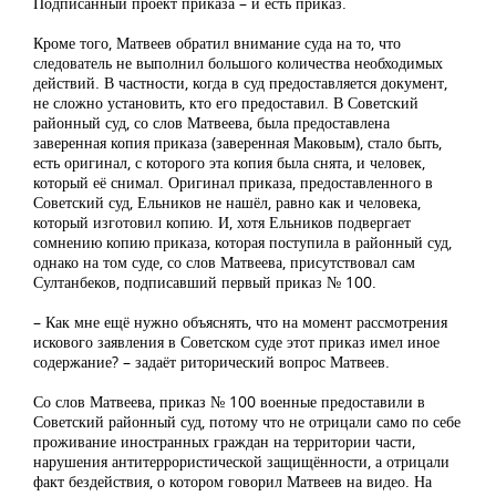
Подписанный проект приказа – и есть приказ.
Кроме того, Матвеев обратил внимание суда на то, что
следователь не выполнил большого количества необходимых
действий. В частности, когда в суд предоставляется документ,
не сложно установить, кто его предоставил. В Советский
районный суд, со слов Матвеева, была предоставлена
заверенная копия приказа (заверенная Маковым), стало быть,
есть оригинал, с которого эта копия была снята, и человек,
который её снимал. Оригинал приказа, предоставленного в
Советский суд, Ельников не нашёл, равно как и человека,
который изготовил копию. И, хотя Ельников подвергает
сомнению копию приказа, которая поступила в районный суд,
однако на том суде, со слов Матвеева, присутствовал сам
Султанбеков, подписавший первый приказ № 100.
– Как мне ещё нужно объяснять, что на момент рассмотрения
искового заявления в Советском суде этот приказ имел иное
содержание? – задаёт риторический вопрос Матвеев.
Со слов Матвеева, приказ № 100 военные предоставили в
Советский районный суд, потому что не отрицали само по себе
проживание иностранных граждан на территории части,
нарушения антитеррористической защищённости, а отрицали
факт бездействия, о котором говорил Матвеев на видео. На