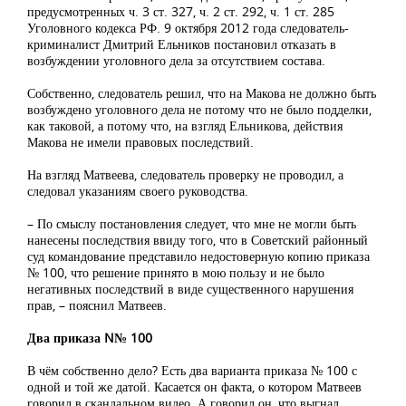
предусмотренных ч. 3 ст. 327, ч. 2 ст. 292, ч. 1 ст. 285
Уголовного кодекса РФ. 9 октября 2012 года следователь-
криминалист Дмитрий Ельников постановил отказать в
возбуждении уголовного дела за отсутствием состава.
Собственно, следователь решил, что на Макова не должно быть
возбуждено уголовного дела не потому что не было подделки,
как таковой, а потому что, на взгляд Ельникова, действия
Макова не имели правовых последствий.
На взгляд Матвеева, следователь проверку не проводил, а
следовал указаниям своего руководства.
– По смыслу постановления следует, что мне не могли быть
нанесены последствия ввиду того, что в Советский районный
суд командование представило недостоверную копию приказа
№ 100, что решение принято в мою пользу и не было
негативных последствий в виде существенного нарушения
прав, – пояснил Матвеев.
Два приказа N№ 100
В чём собственно дело? Есть два варианта приказа № 100 с
одной и той же датой. Касается он факта, о котором Матвеев
говорил в скандальном видео. А говорил он, что выгнал