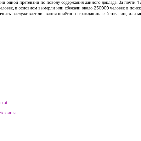
л ни одной претензии по поводу содержания данного доклада. За почти 1
человек, в основном вымерли или сбежали около 250000 человек в поис
нить, заслуживает ли звания почётного гражданина сей товарищ, или мо
riot
 Украины