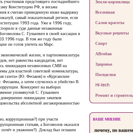
ить участников предстоящего постыднейшего
Земля-кормилица
 саму Конституцию РФ, и весьма
вания я считаю приведенную ниже выдержку
Вселенная
пожалуй, самый показательный регион, если
Салон красоты
нституции 1993 года. Уже в 1996 году,
спорило в суде данные незаконные
Вкусные рецепты
Богомолова С. Гулькевич в своей кассации в
03.1996 года. В том же году были
Спорт
ии он готов улететь на Марс.
АВтобан
и экономической жизни, и партноменклатура
ов, нет равенства кандидатов, нет
Здоровье
лась ликвидация независимых СМИ на
емы для властной советской номенклатуры,
Посиделки
я газета» (Ю. Феськов) и «Курганские
 Феськова, а затем случилось и убийство В.
Hi-tech
 коррупции. Конкурент на выборах
ачение упомянутой С. Гулькевич
Ремонт и строитель
В довершение ликвидации зачатков
едовольства абсолютной ангажированностью
мо, коррупционные?) при участи
ВАШЕ МНЕНИЕ
ррупционным статьям, а Богомолов оказался
у почёт и уважение?). Доклад был оглашен
почему, по вашем