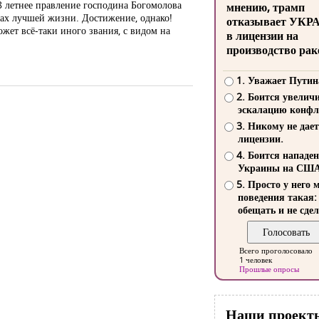
8 летнее правление господина Богомолова
мнению, трамп
ках лучшей жизни. Достижение, однако!
отказывает УКР
жет всё-таки иного звания, с видом на
в лицензии на
производство рак
1. Уважает Путин
2. Боится увелич
эскалацию конфл
3. Никому не дает
лицензии.
4. Боится нападе
Украины на СШ
5. Просто у него 
поведения такая:
обещать и не сдел
Всего проголосовало
1 человек
Прошлые опросы
Наши проект