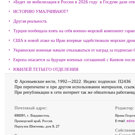
«Будет ли мобилизация в России в 2026 году: в Госдуме дали отв
ИСТОРИЮ УМАЛЧИВАЮТ?
Другая реальность
Турция пообещала взять на себя военно-морской компонент гара
США в новой атаке на Иран впервые задействовали морские дро
Украинские военные начали отказываться от наград за подписью 
Европа опасается за будущее военных соглашений с Киевом после
ЮБИЛЕЙ ТЕТЬЕГО ОТДЕЛЕНИЯ
© Арсеньевские вести, 1992—2022. Индекс подписки: П2436
При перепечатке и при другом использовании материалов, ссылка
При републикации в сети интернет так же обязательна работающа
Почтовый адрес:
Редактор:
690091
, г.
Владивосток
,
Ирина Георги
Приморский край
,
Россия
.
E-mail:
edito
Переулок Шевченко
, дом 9, 27
Собственн
в Санкт-П