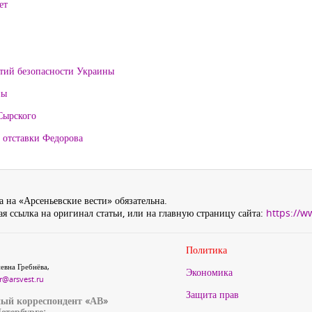
ет
нтий безопасности Украины
ны
Сырского
 отставки Федорова
 на «Арсеньевские вести» обязательна.
я ссылка на оригинал статьи, или на главную страницу сайта:
https://w
Политика
евна Гребнёва,
Экономика
r@arsvest.ru
Защита прав
ый корреспондент «АВ»
етербурге: