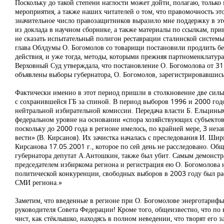
Поскольку до такой степени наглости может дойти, полагаю, тольк
мероприятия, а также наших читателей о том, что правомочность э
значительное число правозащитников выразило мне поддержку в эт
из доклада в научном сборнике, а также материалы по ссылкам, при
не сказать испытательный полигон реставрации сталинской систем
глава Облдумы О. Богомолов со товарищи постановили продлить бе
действия, и уже тогда, методы, которыми прежняя партноменклатура
Верховный Суд утверждала, что постановление О. Богомолова от 31
объявлены выборы губернатора, О. Богомолов, зарегистрировавшись
Фактически именно в этот период пришли в столкновение две силы
с сохранившейся ГБ за спиной. В период выборов 1996 и 2000 годо
нейтральной избирательной комиссии. Передача власти Б. Ельцины
федеральном уровне на основании «спора хозяйствующих субъектов
поскольку до 2000 года в регионе имелось, по крайней мере, 3 нез
вести» (В. Кирсанов). Их зачистка началась с преследования И. Ши
Кирсанова 17.05.2001 г., которое по сей день не расследовано. Об
губернатора депутат А.Антошкин, также был убит. Самым демонстр
председателем избиркома региона и регистрация ею О. Богомолова 
политической конкуренции, свободных выборов в 2003 году был р
СМИ региона.»
Заметим, что введенные в регионе при О. Богомолове энерготарифы
руководителя Совета Федерации! Кроме того, общеизвестно, что по
чист, как стёклышко, находясь в полном неведении, что творят его 