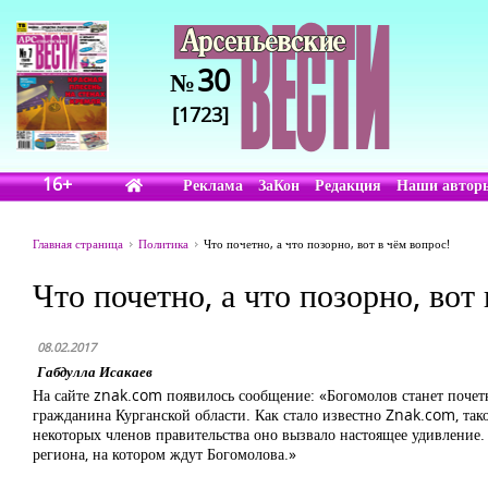
30
№
[1723]
16+
Реклама
ЗаКон
Редакция
Наши автор
Главная страница
Политика
Что почетно, а что позорно, вот в чём вопрос!
Что почетно, а что позорно, вот
08.02.2017
Габдулла Исакаев
На сайте znak.com появилось сообщение: «Богомолов станет поче
гражданина Курганской области. Как стало известно Znak.com, так
некоторых членов правительства оно вызвало настоящее удивление. 
региона, на котором ждут Богомолова.»