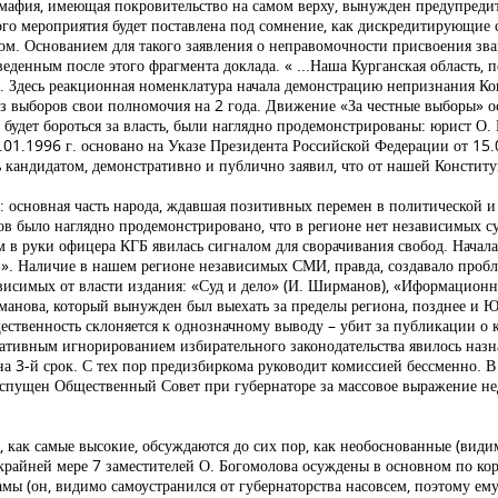
о мафия, имеющая покровительство на самом верху, вынужден предупред
того мероприятия будет поставлена под сомнение, как дискредитирующие
ом. Основанием для такого заявления о неправомочности присвоения з
веденным после этого фрагмента доклада. « ...Наша Курганская область, 
ы. Здесь реакционная номенклатура начала демонстрацию непризнания Ко
з выборов свои полномочия на 2 года. Движение «За честные выборы» о
 будет бороться за власть, были наглядно продемонстрированы: юрист О. 
.01.1996 г. основано на Указе Президента Российской Федерации от 15.
 кандидатом, демонстративно и публично заявил, что от нашей Конституц
: основная часть народа, ждавшая позитивных перемен в политической 
в было наглядно продемонстрировано, что в регионе нет независимых суд
м в руки офицера КГБ явилась сигналом для сворачивания свобод. Нача
». Наличие в нашем регионе независимых СМИ, правда, создавало пробл
ависимых от власти издания: «Суд и дело» (И. Ширманов), «Иформационна
рманова, который вынужден был выехать за пределы региона, позднее и Ю.
щественность склоняется к однозначному выводу – убит за публикации о
ативным игнорированием избирательного законодательства явилось назн
на 3-й срок. С тех пор предизбиркома руководит комиссией бессменно. 
аспущен Общественный Совет при губернаторе за массовое выражение н
, как самые высокие, обсуждаются до сих пор, как необоснованные (види
 крайней мере 7 заместителей О. Богомолова осуждены в основном по ко
замы (он, видимо самоустранился от губернаторства насовсем, поэтому ем