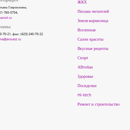
ЖКХ
тьяна Гаврииловна,
Письма читателей
21-765-5754,
narod.ru
Земля-кормилица
кламы:
Вселенная
40-70-21, факс: (423) 240-70-22
Салон красоты
ma@arsvest.ru
Вкусные рецепты
Спорт
АВтобан
Здоровье
Посиделки
Hi-tech
Ремонт и строительство