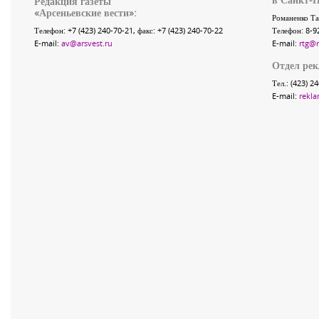
Редакция газеты
«
Арсеньевские вести
»:
Романенко Та
Телефон:
+7 (423) 240-70-21
, факс:
+7 (423) 240-70-22
Телефон: 8-9
E-mail:
av@arsvest.ru
E-mail:
rtg@
Отдел ре
Тел.: (423) 2
E-mail:
rekla