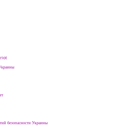
riot
 Украины
ет
нтий безопасности Украины