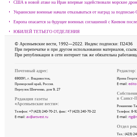
США в новой атаке на Иран впервые задействовали морские дро
Украинские военные начали отказываться от наград за подписью 
Европа опасается за будущее военных соглашений с Киевом после
ЮБИЛЕЙ ТЕТЬЕГО ОТДЕЛЕНИЯ
© Арсеньевские вести, 1992—2022. Индекс подписки: П2436
При перепечатке и при другом использовании материалов, ссылка
При републикации в сети интернет так же обязательна работающа
Почтовый адрес:
Редактор:
690091
, г.
Владивосток
,
Ирина Георги
Приморский край
,
Россия
.
E-mail:
edito
Переулок Шевченко
, дом 9, 27
Собственн
в Санкт-П
Редакция газеты
«
Арсеньевские вести
»:
Романенко Та
Телефон:
+7 (423) 240-70-21
, факс:
+7 (423) 240-70-22
Телефон: 8-9
E-mail:
av@arsvest.ru
E-mail:
rtg@
Отдел ре
Тел.: (423) 2