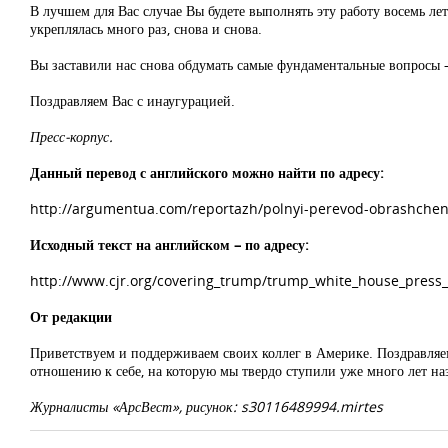
В лучшем для Вас случае Вы будете выполнять эту работу восемь лет
укреплялась много раз, снова и снова.
Вы заставили нас снова обдумать самые фундаментальные вопросы – 
Поздравляем Вас с инаугурацией.
Пресс-корпус.
Данный перевод с английского можно найти по адресу:
http://argumentua.com/reportazh/polnyi-perevod-obrashchen
Исходный текст на английском – по адресу:
http://www.cjr.org/covering_trump/trump_white_house_press
От редакции
Приветствуем и поддерживаем своих коллег в Америке. Поздравляе
отношению к себе, на которую мы твердо ступили уже много лет наз
Журналисты «АрсВест», рисунок: s30116489994.mirtes