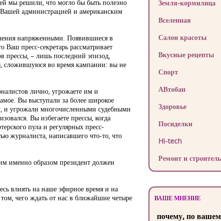
ей мы решили, что могло бы быть полезно
Земля-кормилица
у Вашей администрацией и американским
Вселенная
Салон красоты
ошения напряженными. Появившиеся в
то Ваш пресс-секретарь рассматривает
Вкусные рецепты
в прессы, – лишь последний эпизод,
 сложившуюся во время кампании: вы не
Спорт
АВтобан
налистов лично, угрожаете им и
самое. Вы выступали за более широкое
Здоровье
ту, и угрожали многочисленными судебными
изовался. Вы избегаете прессы, когда
Посиделки
терского пула и регулярных пресс-
ью журналиста, написавшего что-то, что
Hi-tech
Ремонт и строитель
аким именно образом президент должен
тесь влиять на наше эфирное время и на
том, чего ждать от нас в ближайшие четыре
ВАШЕ МНЕНИЕ
почему, по вашем