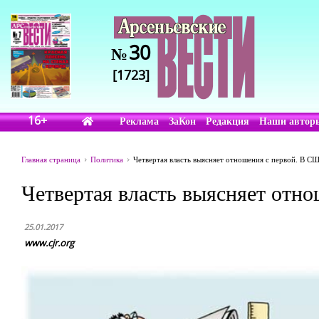
30
№
[1723]
16+
Реклама
ЗаКон
Редакция
Наши автор
Главная страница
Политика
Четвертая власть выясняет отношения с первой. В С
Четвертая власть выясняет отн
25.01.2017
www.cjr.org