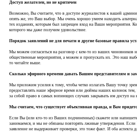
Доступ желателен, но не критичен
Возможно, Вы считаете, что в доступе журналистов к вашей админ
опять же, это Ваш выбор. Мы очень хорошо умеем находить альте
тех изданиях, которым был запрещен вход на Ваши мероприятия. Когд
которого мы даже получим удовольствие.
Порядок заявлений не для печати и другие базовые правила ус
Мы можем согласиться на разговор с кем-то из ваших чиновников
общественные мероприятия, а можем и пропускать их. Это наш выб
то читайте выше.
Сколько эфирного времени давать Вашим представителям и за
Мы приложим усилия к тому, чтобы четко излагать Вашу точку зрени
предоставлять наше эфирное время или дюймы наших колонок тем, кт
за собой право в самых вопиющих случаях закрывать им доступ на
Мы считаем, что существует объективная правда, и Вам придетс
Если Вы (или кто-то из Ваших подчиненных) скажете или напишете в
занимаемся, и мы не обязаны повторять лживые утверждения. Если В
заявление не выдерживает проверки, это тоже факт. И оба аспекта д