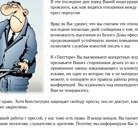
В эти последние дни перед Вашей инаугураци
прояснить, как нам видятся отношения межд
пресс-корпусом.
Вряд ли Вас удивит, что мы считаем эти отн
последние несколько дней сообщения о том, ч
возможность выселения из Белого Дома офисо
продолжающий устойчивую линию поведения,
позволяете службам новостей писать о вас.
В «Твиттере» Вы высмеиваете конкретных жур
призываете Ваших сторонников делать то же 
применение закона, наказывающего за клеве
исками, ни один из которых так и не материал
можете, и попираете все правила работы репор
конференций. Вы издевались над инвалидност
Вам не понравилось.
ше право. Хотя Конституция защищает свободу прессы, она не диктует, к
не закреплены.
ашей работы с прессой, у нас тоже есть права. В конце концов, Вы пытае
шим читателям, слушателям и зрителям. Поэтому мы информируем Вас о 