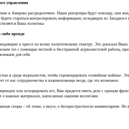
ого управления
ение в Америке рассредоточено. Наши репортеры будут повсюду, они вне
удете стараться контролировать информацию, исходящую из Западного кр
ствляется Ваша политика.
а-либо прежде
недоверие к прессе по всему политическому спектру. Это доказала Ваша
делаем это с помощью честной и бесстрашной журналистской работы, пр
вливаем для себя.
остью в среде журналистов, чтобы спровоцировать «семейные войны». Эт
ует от нас сотрудничества и взаимопомощи везде, где это возможно.
еренции или игнорировать его, Вам придется иметь дело с единым фронто
нал о важных материалах, написанных нашими коллегами.
ажные споры – об этике, о вкусе, о беспристрастности комментариев. Но в