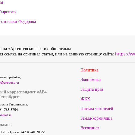
ны
Сырского
 отставки Федорова
 на «Арсеньевские вести» обязательна.
я ссылка на оригинал статьи, или на главную страницу сайта:
https://w
Политика
евна Гребнёва,
Экономика
r@arsvest.ru
Защита прав
ый корреспондент «АВ»
етербурге:
ЖКХ
тьяна Гаврииловна,
Письма читателей
21-765-5754,
narod.ru
Земля-кормилица
кламы:
Вселенная
40-70-21, факс: (423) 240-70-22