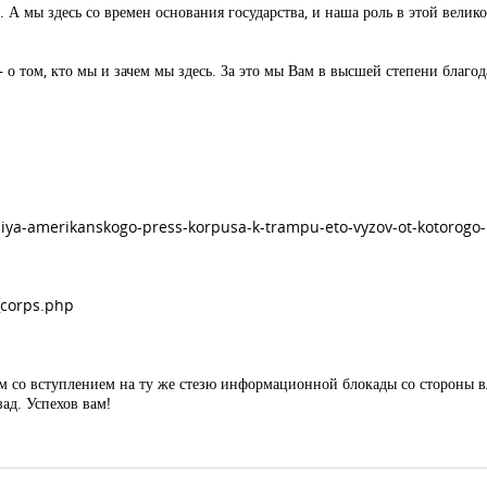
. А мы здесь со времен основания государства, и наша роль в этой вели
о том, кто мы и зачем мы здесь. За это мы Вам в высшей степени благо
iya-amerikanskogo-press-korpusa-k-trampu-eto-vyzov-ot-kotorogo
_corps.php
м со вступлением на ту же стезю информационной блокады со стороны вл
ад. Успехов вам!