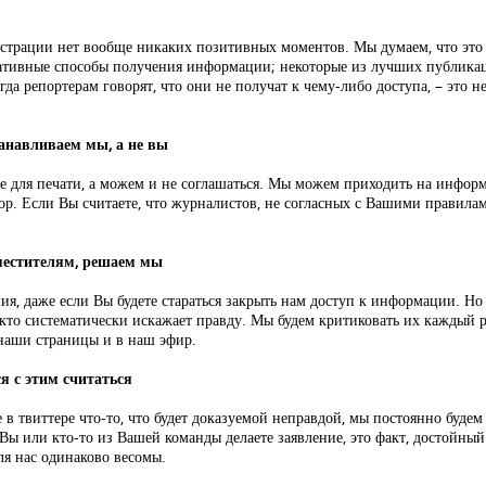
истрации нет вообще никаких позитивных моментов. Мы думаем, что это
рнативные способы получения информации; некоторые из лучших публика
а репортерам говорят, что они не получат к чему-либо доступа, – это не 
танавливаем мы, а не вы
 не для печати, а можем и не соглашаться. Мы можем приходить на инф
ор. Если Вы считаете, что журналистов, не согласных с Вашими правил
местителям, решаем мы
я, даже если Вы будете стараться закрыть нам доступ к информации. Но 
о систематически искажает правду. Мы будем критиковать их каждый раз,
 наши страницы и в наш эфир.
я с этим считаться
 твиттере что-то, что будет доказуемой неправдой, мы постоянно будем 
ы или кто-то из Вашей команды делаете заявление, это факт, достойный 
ля нас одинаково весомы.