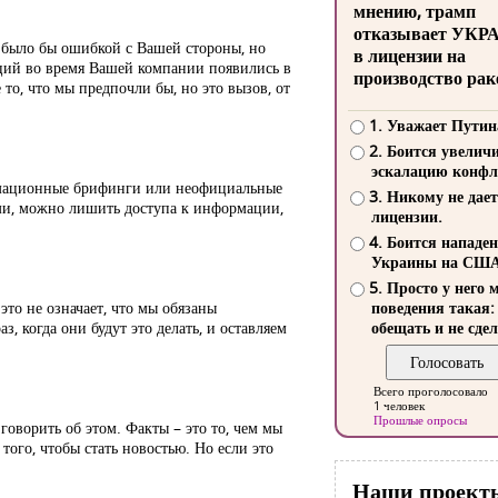
мнению, трамп
отказывает УКР
 было бы ошибкой с Вашей стороны, но
в лицензии на
ций во время Вашей компании появились в
производство рак
то, что мы предпочли бы, но это вызов, от
1. Уважает Путин
2. Боится увелич
эскалацию конфл
ормационные брифинги или неофициальные
3. Никому не дает
ами, можно лишить доступа к информации,
лицензии.
4. Боится нападе
Украины на СШ
5. Просто у него 
это не означает, что мы обязаны
поведения такая:
 когда они будут это делать, и оставляем
обещать и не сдел
Всего проголосовало
1 человек
Прошлые опросы
говорить об этом. Факты – это то, чем мы
того, чтобы стать новостью. Но если это
Наши проект