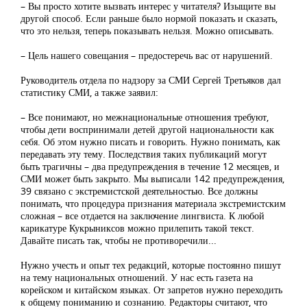
– Вы просто хотите вызвать интерес у читателя? Изыщите вы
другой способ. Если раньше было нормой показать и сказать,
что это нельзя, теперь показывать нельзя. Можно описывать.
– Цель нашего совещания – предостеречь вас от нарушений.
Руководитель отдела по надзору за СМИ Сергей Третьяков дал
статистику СМИ, а также заявил:
– Все понимают, но межнациональные отношения требуют,
чтобы дети воспринимали детей другой национальности как
себя. Об этом нужно писать и говорить. Нужно понимать, как
передавать эту тему. Последствия таких публикаций могут
быть трагичны – два предупреждения в течение 12 месяцев, и
СМИ может быть закрыто. Мы выписали 142 предупреждения,
39 связано с экстремистской деятельностью. Все должны
понимать, что процедура признания материала экстремистским
сложная – все отдается на заключение лингвиста. К любой
карикатуре Кукрыниксов можно прилепить такой текст.
Давайте писать так, чтобы не противоречили...
Нужно учесть и опыт тех редакций, которые постоянно пишут
на тему национальных отношений. У нас есть газета на
корейском и китайском языках. От запретов нужно переходить
к общему пониманию и сознанию. Редакторы считают, что