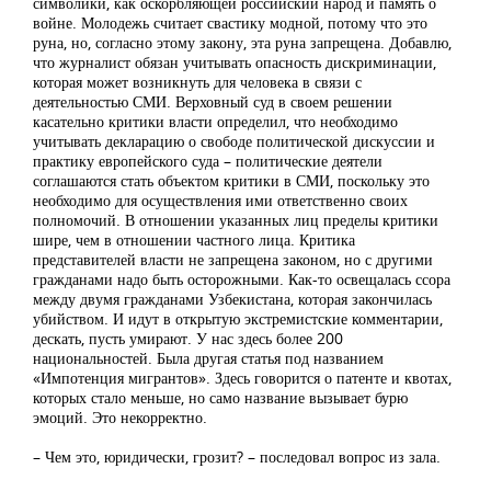
символики, как оскорбляющей российский народ и память о
войне. Молодежь считает свастику модной, потому что это
руна, но, согласно этому закону, эта руна запрещена. Добавлю,
что журналист обязан учитывать опасность дискриминации,
которая может возникнуть для человека в связи с
деятельностью СМИ. Верховный суд в своем решении
касательно критики власти определил, что необходимо
учитывать декларацию о свободе политической дискуссии и
практику европейского суда – политические деятели
соглашаются стать объектом критики в СМИ, поскольку это
необходимо для осуществления ими ответственно своих
полномочий. В отношении указанных лиц пределы критики
шире, чем в отношении частного лица. Критика
представителей власти не запрещена законом, но с другими
гражданами надо быть осторожными. Как-то освещалась ссора
между двумя гражданами Узбекистана, которая закончилась
убийством. И идут в открытую экстремистские комментарии,
дескать, пусть умирают. У нас здесь более 200
национальностей. Была другая статья под названием
«Импотенция мигрантов». Здесь говорится о патенте и квотах,
которых стало меньше, но само название вызывает бурю
эмоций. Это некорректно.
– Чем это, юридически, грозит? – последовал вопрос из зала.