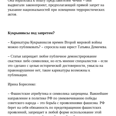
Она обратилась к опыту представителей Чечни – они
выдвигали законопроект, предполагающий прямой запрет на
указание национальностей при освещении террористических
актов.
Кукрыниксы под запретом?
– Карикатуры Кукрыниксов времен Второй мировой войны
можно публиковать? – спросила наш юрист Татьяна Демичева.
– Статья запрещает любое публичное демонстрирование
свастики либо символики, но есть мнение специалистов – если
это сделано с целью исторической достоверности, умысла на
правонарушение нет, такие карикатуры возможны к
публикации.
Ирина Борисенко:
– Фашистские атрибутика и символика запрещены. Важнейшее
направление в политике РФ по увековечиванию победы
советского народа – это борьба с проявлениями фашизма. РФ
берет на себя обязанность по предотвращению фашистских
проявлений, запрещает в любой форме использование этой