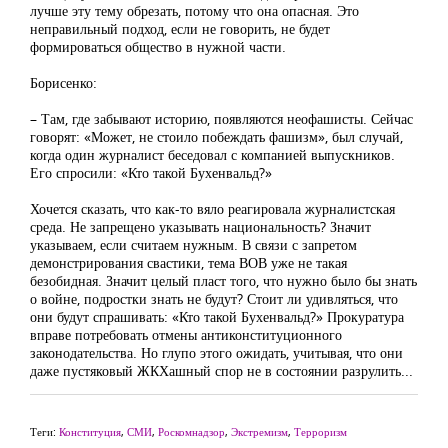
лучше эту тему обрезать, потому что она опасная. Это
неправильный подход, если не говорить, не будет
формироваться общество в нужной части.
Борисенко:
– Там, где забывают историю, появляются неофашисты. Сейчас
говорят: «Может, не стоило побеждать фашизм», был случай,
когда один журналист беседовал с компанией выпускников.
Его спросили: «Кто такой Бухенвальд?»
Хочется сказать, что как-то вяло реагировала журналистская
среда. Не запрещено указывать национальность? Значит
указываем, если считаем нужным. В связи с запретом
демонстрирования свастики, тема ВОВ уже не такая
безобидная. Значит целый пласт того, что нужно было бы знать
о войне, подростки знать не будут? Стоит ли удивляться, что
они будут спрашивать: «Кто такой Бухенвальд?» Прокуратура
вправе потребовать отмены антиконституционного
законодательства. Но глупо этого ожидать, учитывая, что они
даже пустяковый ЖКХашный спор не в состоянии разрулить...
Теги:
Конституция
,
СМИ
,
Роскомнадзор
,
Экстремизм
,
Терроризм