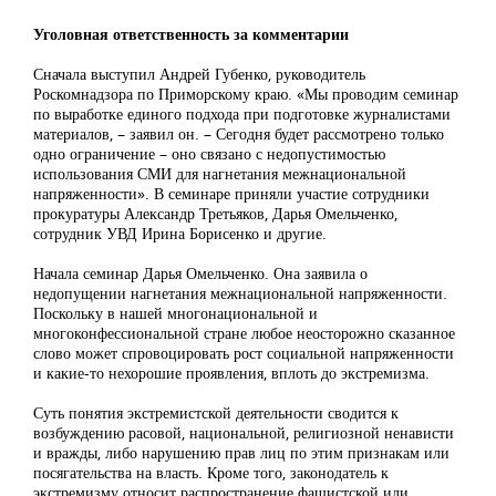
Уголовная ответственность за комментарии
Сначала выступил Андрей Губенко, руководитель
Роскомнадзора по Приморскому краю. «Мы проводим семинар
по выработке единого подхода при подготовке журналистами
материалов, – заявил он. – Сегодня будет рассмотрено только
одно ограничение – оно связано с недопустимостью
использования СМИ для нагнетания межнациональной
напряженности». В семинаре приняли участие сотрудники
прокуратуры Александр Третьяков, Дарья Омельченко,
сотрудник УВД Ирина Борисенко и другие.
Начала семинар Дарья Омельченко. Она заявила о
недопущении нагнетания межнациональной напряженности.
Поскольку в нашей многонациональной и
многоконфессиональной стране любое неосторожно сказанное
слово может спровоцировать рост социальной напряженности
и какие-то нехорошие проявления, вплоть до экстремизма.
Суть понятия экстремистской деятельности сводится к
возбуждению расовой, национальной, религиозной ненависти
и вражды, либо нарушению прав лиц по этим признакам или
посягательства на власть. Кроме того, законодатель к
экстремизму относит распространение фашистской или