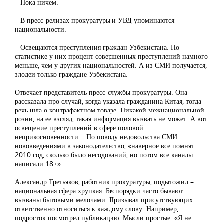
– Пока ничем.
– В пресс-релизах прокуратуры и УВД упоминаются
национальности.
– Освещаются преступления граждан Узбекистана. По
статистике у них процент совершенных преступлений намного
меньше, чем у других национальностей. А из СМИ получается,
злодеи только граждане Узбекистана.
Отвечает представитель пресс-службы прокуратуры. Она
рассказала про случай, когда указала гражданина Китая, тогда
речь шла о контрафактном товаре. Никакой межнациональной
розни, на ее взгляд, такая информация вызвать не может. А вот
освещение преступлений в сфере половой
неприкосновенности... По поводу недовольства СМИ
нововведениями в законодательство, «наверное все помнят
2010 год, сколько было негодований, но потом все каналы
написали 18+».
Александр Третьяков, работник прокуратуры, подытожил –
национальная сфера хрупкая. Беспорядки часто бывают
вызваны бытовыми мелочами. Призывал присутствующих
ответственно относиться к каждому слову. Например,
подросток посмотрел публикацию. Мысли простые: «Я не