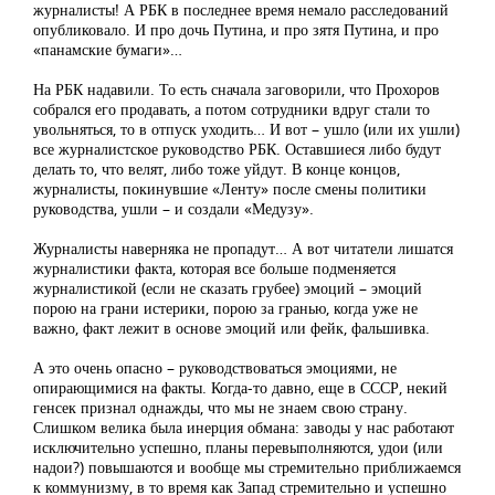
журналисты! А РБК в последнее время немало расследований
опубликовало. И про дочь Путина, и про зятя Путина, и про
«панамские бумаги»…
На РБК надавили. То есть сначала заговорили, что Прохоров
собрался его продавать, а потом сотрудники вдруг стали то
увольняться, то в отпуск уходить… И вот – ушло (или их ушли)
все журналистское руководство РБК. Оставшиеся либо будут
делать то, что велят, либо тоже уйдут. В конце концов,
журналисты, покинувшие «Ленту» после смены политики
руководства, ушли – и создали «Медузу».
Журналисты наверняка не пропадут… А вот читатели лишатся
журналистики факта, которая все больше подменяется
журналистикой (если не сказать грубее) эмоций – эмоций
порою на грани истерики, порою за гранью, когда уже не
важно, факт лежит в основе эмоций или фейк, фальшивка.
А это очень опасно – руководствоваться эмоциями, не
опирающимися на факты. Когда-то давно, еще в СССР, некий
генсек признал однажды, что мы не знаем свою страну.
Слишком велика была инерция обмана: заводы у нас работают
исключительно успешно, планы перевыполняются, удои (или
надои?) повышаются и вообще мы стремительно приближаемся
к коммунизму, в то время как Запад стремительно и успешно