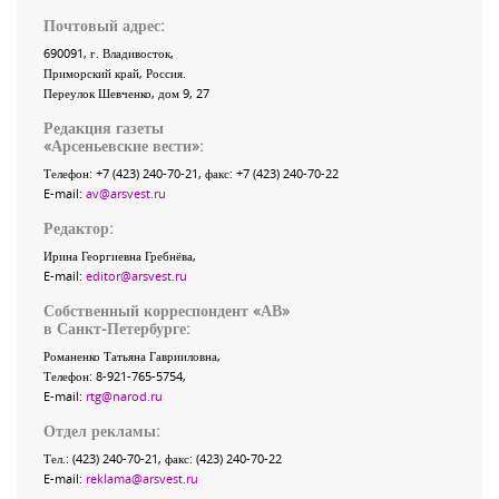
Почтовый адрес:
690091
, г.
Владивосток
,
Приморский край
,
Россия
.
Переулок Шевченко
, дом 9, 27
Редакция газеты
«
Арсеньевские вести
»:
Телефон:
+7 (423) 240-70-21
, факс:
+7 (423) 240-70-22
E-mail:
av@arsvest.ru
Редактор:
Ирина Георгиевна Гребнёва,
E-mail:
editor@arsvest.ru
Собственный корреспондент «АВ»
в Санкт-Петербурге:
Романенко Татьяна Гаврииловна,
Телефон: 8-921-765-5754,
E-mail:
rtg@narod.ru
Отдел рекламы:
Тел.: (423) 240-70-21, факс: (423) 240-70-22
E-mail:
reklama@arsvest.ru