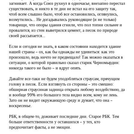
загнивает. А когда Союз рухнул в одночасье, внезапно перестал
существовать, и никто в те дни не встал на его защиту так,
чтоб всем слышно было, чтоб все остановились, оглянулись,
возмутились… Не догадывались руководящие (и не только)
товарищи, что опоры здания сгнили, что пол топни сильнее и
провалится, из стен выветрился цемент, а песок по природе
своей рассыпается…
Если и сегодня не знать, в каком состоянии находится здание
нашей страны – ох, как бы однажды не удивиться: как это
произошло, ведь ничто не предвещало! Так можно оказаться в
ситуации, о которой правильно сказал старик Черномырдин:
никогда такого не было – и вдруг опять.
Давайте все-таки не будем уподобляться страусам, прячущим
голову в песок. Если взглянуть со стороны – это смешно:
обширная страусиная задница открыта любому воздействию, да
и вообще 99% его большого тела видно всем, кому не лень.
Зато он не видит окружающую среду и думает, что она –
воскресенье.
РБК, в общем-то, доживает последние дни. Старое РБК. Тем
больше ответственности у оставшихся – у тех, кто
предпочитает факты, а не эмоции.