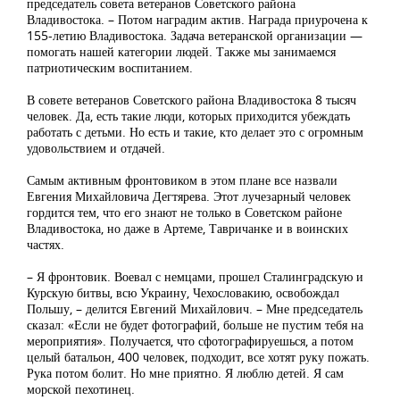
председатель совета ветеранов Советского района
Владивостока. – Потом наградим актив. Награда приурочена к
155-летию Владивостока. Задача ветеранской организации —
помогать нашей категории людей. Также мы занимаемся
патриотическим воспитанием.
В совете ветеранов Советского района Владивостока 8 тысяч
человек. Да, есть такие люди, которых приходится убеждать
работать с детьми. Но есть и такие, кто делает это с огромным
удовольствием и отдачей.
Самым активным фронтовиком в этом плане все назвали
Евгения Михайловича Дегтярева. Этот лучезарный человек
гордится тем, что его знают не только в Советском районе
Владивостока, но даже в Артеме, Тавричанке и в воинских
частях.
– Я фронтовик. Воевал с немцами, прошел Сталинградскую и
Курскую битвы, всю Украину, Чехословакию, освобождал
Польшу, – делится Евгений Михайлович. – Мне председатель
сказал: «Если не будет фотографий, больше не пустим тебя на
мероприятия». Получается, что сфотографируешься, а потом
целый батальон, 400 человек, подходит, все хотят руку пожать.
Рука потом болит. Но мне приятно. Я люблю детей. Я сам
морской пехотинец.