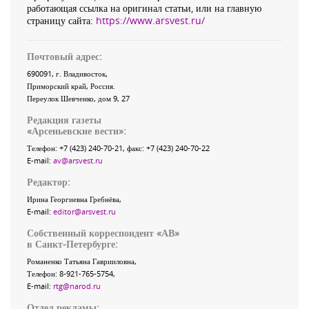
работающая ссылка на оригинал статьи, или на главную
страницу сайта:
https://www.arsvest.ru/
Почтовый адрес:
690091
, г.
Владивосток
,
Приморский край
,
Россия
.
Переулок Шевченко
, дом 9, 27
Редакция газеты
«
Арсеньевские вести
»:
Телефон:
+7 (423) 240-70-21
, факс:
+7 (423) 240-70-22
E-mail:
av@arsvest.ru
Редактор:
Ирина Георгиевна Гребнёва,
E-mail:
editor@arsvest.ru
Собственный корреспондент «АВ»
в Санкт-Петербурге:
Романенко Татьяна Гаврииловна,
Телефон: 8-921-765-5754,
E-mail:
rtg@narod.ru
Отдел рекламы: