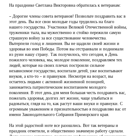
На празднике Светлана Викторовна обратилась к ветеранам:
– Дорогие члены совета ветеранов! Позвольте поздравить вас в
этот день. Вы все свои молодые годы трудились на благо
нашего государства. Участники Великой Отечественной войны,
труженики тыла, вы мужественно и стойко пережили самую
страшную войну за все существование человечества.
Вытерпели голод и лишения. Вы не щадили своей жизни и
здоровья во имя Победы. Потом вы отстраивали и поднимали
из руин нашу страну. Так получилось, что сегодня, в День
пожилого человека, мы, молодое поколение, поздравляем тех
людей, которые на своих плечах построили сильное
независимое государство, воспитали детей, уже воспитывают
внуков, а кто-то – и правнуков. Несмотря на возраст, вы
остаетесь людьми с активной жизненной позицией,
занимаетесь патриотическим воспитанием молодого
поколения. В этот день для меня большая честь поздравить вас,
пожелать здоровья, долгих лет жизни, чаще улыбаться и
радоваться, глядя на то, как растут ваши внуки и правнуки. С
огромным уважением и признательностью я поздравляю вас от
имени Законодательного Собрания Приморского края.
На этой радостной ноте все разошлись. Вот так ветераны и
праздник отметили, и общественно значимую работу сделали.