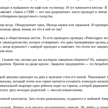
ходит в выбранное ею кафе или гостиницу. И тут начинается веселье. В 
заявляет: «Закон о СМИ — вот мое разрешение», нагло проходит в святая
соблюдения продуктового соседства.
ще везде. Обнаруживает грязь. Иногда пауков или тараканов. И примерно 
ьная, яркая, живая, но что в ней не так?
ку в общественных местах. То есть проводить проверку «Ревизорро» могут
е законодательство, которое оговаривает, что даже проверяющие органы 
 когда журналист с камерой приходит и выясняет, что почти все заведени
нам мало.
 Скажем так, сколько раз вы посещали заведения общепита? Ну, наверное,
рытием. Причем на дворе кризис. Закрытие предприятия — это безработиц
рой девушка приходит на день к мужчине стать его женой. Показывают т
уналку, который почти всю серию пытается успокоить плачущую малютку
ммунальной квартире один ребенок ходит на горшок, а второй рядышком к
арплату двух молодых родителей — миссия невыполнима.
оенной киноленты. Зато полно развлекалова, созданного в любимой Аме
подъем. Первое: я не увидела аналитических передач. Эй, ребята, в стран