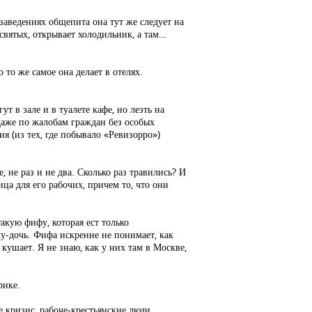
заведениях общепита она тут же следует на
 святых, открывает холодильник, а там…
то же самое она делает в отелях.
 в зале и в туалете кафе, но лезть на
даже по жалобам граждан без особых
я (из тех, где побывало «Ревизорро»)
 не раз и не два. Сколько раз травились? И
а для его рабочих, причем то, что они
акую фифу, которая ест только
-дочь. Фифа искренне не понимает, как
ушает. Я не знаю, как у них там в Москве,
рике.
е кризис, рабоче-крестьянские люди,