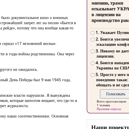
мнению, трамп
отказывает УКР
в лицензии на
о было документальное кино о военных
производство рак
 строжайший запрет лег на песню «Бьется в
на рейде», потому что она вообще какая-то
1. Уважает Путин
2. Боится увелич
и сериал «17 мгновений весны».
эскалацию конфл
3. Никому не дает
ти в годы войны родственника. Она через
лицензии.
4. Боится нападе
Украины на СШ
ругого не ожидалось.
5. Просто у него 
ажный День Победы был 9 мая 1945 года,
поведения такая:
обещать и не сдел
краинские власти нарушили. Я вынуждена
чков, которые шепотом вещают, что где-то в
Всего проголосовало
ерет журналиста.
1 человек
Прошлые опросы
одину наши соотечественники. Основная
Наши проект