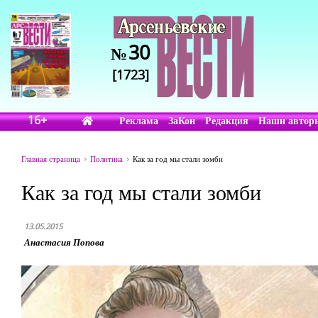
30
№
[1723]
16+
Реклама
ЗаКон
Редакция
Наши автор
Главная страница
Политика
Как за год мы стали зомби
Как за год мы стали зомби
13.05.2015
Анастасия Попова