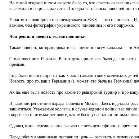
Но самой ягодкой в этом сюжете было то, что спасать оказавшихся 
выложили в социальные сети. Это одна из главных новостей почти 
У нас вот сняли директора департамента ЖКХ — это не новость. И, 
важное, чем фотографии украинского чиновника и его подружки.
Чем решили воевать телевизионщики
Также новость, которая прокатилась почти по всем каналам: — в Ам
Столкновение в Израиле. В этот день про евреев было две новости.
предков.
Еще была новость про то, как казаки сажают своих маленьких детей
Новость, про то, как в Германии (а, может, это была не Германия) 
Ах да, еще была новость про какой-то рыцарский турнир и про каку
И, главное, репетиция парада Победы в Москве. Здесь в деталях рас
защититься. Уважаемые коллеги, в случае ядерной войны вас лично 
скорее всего не выживет вовсе, какие бы крутые танки ни выплывал
Однако, вышеперечисленное заняло не весь день эфирного времени.
Перед обоими машинами поставили цель — раскатать в лепешку легко