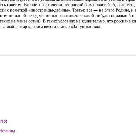
ь советом. Второе: практически нет российских новостей. А, если есть,
ти с пометкой «иностранцы-дебилы». Третье: все — на благо Родине, и 
этом ни одной передачи, ни одного сюжета о какой-нибудь социальной п
ких не менее сотни). В таких условиях не удивительно, что россияне кл
 самый разгар кризиса ввести статью «За тунеядство».
riot
 Украины