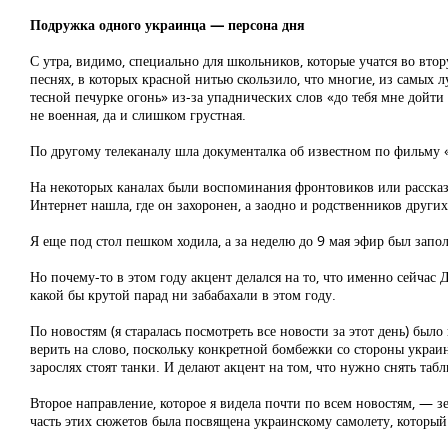
Подружка одного украинца — персона дня
С утра, видимо, специально для школьников, которые учатся во вт
песнях, в которых красной нитью скользило, что многие, из самых
тесной печурке огонь» из-за упаднических слов «до тебя мне дойти 
не военная, да и слишком грустная.
По другому телеканалу шла документалка об известном по фильму 
На некоторых каналах были воспоминания фронтовиков или рассказ
Интернет нашла, где он захоронен, а заодно и родственников других
Я еще под стол пешком ходила, а за неделю до 9 мая эфир был зап
Но почему-то в этом году акцент делался на то, что именно сейчас
какой бы крутой парад ни забабахали в этом году.
По новостям (я старалась посмотреть все новости за этот день) б
верить на слово, поскольку конкретной бомбежки со стороны украин
зарослях стоят танки. И делают акцент на том, что нужно снять та
Второе направление, которое я видела почти по всем новостям, — з
часть этих сюжетов была посвящена украинскому самолету, который 