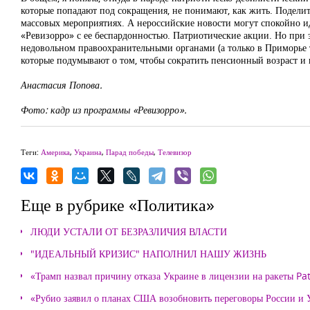
которые попадают под сокращения, не понимают, как жить. Поделитес
массовых мероприятиях. А нероссийские новости могут спокойно ид
«Ревизорро» с ее беспардонностью. Патриотические акции. Но при 
недовольном правоохранительными органами (а только в Приморье та
которые подумывают о том, чтобы сократить пенсионный возраст и в
Анастасия Попова.
Фото: кадр из программы «Ревизорро».
Теги:
Америка
,
Украина
,
Парад победы
,
Телевизор
Еще в рубрике «Политика»
ЛЮДИ УСТАЛИ ОТ БЕЗРАЗЛИЧИЯ ВЛАСТИ
"ИДЕАЛЬНЫЙ КРИЗИС" НАПОЛНИЛ НАШУ ЖИЗНЬ
«Трамп назвал причину отказа Украине в лицензии на ракеты Pat
«Рубио заявил о планах США возобновить переговоры России и