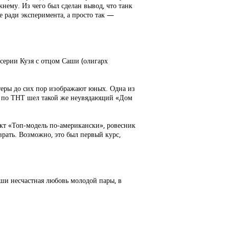
нему. Из чего был сделан вывод, что танк
 ради эксперимента, а просто так —
серии Кузя с отцом Саши (олигарх
актеры до сих пор изображают юных. Одна из
ром по ТНТ шел такой же неувядающий «Дом
кт «Топ-модель по-американски», ровесник
врать. Возможно, это был первый курс,
юши несчастная любовь молодой пары, в