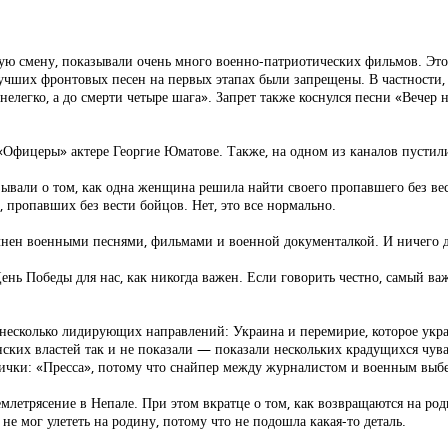
орую смену, показывали очень много военно-патриотических фильмов. Эт
 лучших фронтовых песен на первых этапах были запрещены. В частности,
нелегко, а до смерти четыре шага». Запрет также коснулся песни «Вечер 
«Офицеры» актере Георгие Юматове. Также, на одном из каналов пустил
ывали о том, как одна женщина решила найти своего пропавшего без вес
, пропавших без вести бойцов. Нет, это все нормально.
олнен военными песнями, фильмами и военной документалкой. И ничего д
 День Победы для нас, как никогда важен. Если говорить честно, самый в
ыло несколько лидирующих направлений: Украина и перемирие, которое у
ских властей так и не показали — показали нескольких крадущихся чува
блички: «Пресса», потому что снайпер между журналистом и военным выб
емлетрясение в Непале. При этом вкратце о том, как возвращаются на р
не мог улететь на родину, потому что не подошла какая-то деталь.