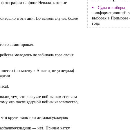
и фотографии на фоне Непала, которые
Суды и выборы
- информационный с
выборах в Приморье 
оизошло в эти дни. Во всяком случае, более
года
то-то заминировал.
врейская молодежь не забывала горе своих
инцессы (по-моему в Англии, не уследила).
партии.
аса).
ожив, тем, что в случае войны нам есть чем
тому что после ядерной войны человечество,
что круче: танк или асфальтоукладчик.
а асфальтоукладчик — нет. Причем катку