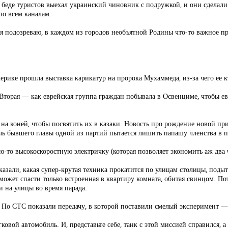
в беде туристов выехал украинский чиновник с подружкой, и они сделал
по всем каналам.
я подозреваю, в каждом из городов необъятной Родины что-то важное пр
ерике прошла выставка карикатур на пророка Мухаммеда, из-за чего ее к
 Вторая — как еврейская группа граждан побывала в Освенциме, чтобы е
 на коней, чтобы посвятить их в казаки. Новость про рождение новой пр
дочь бывшего главы одной из партий пытается лишить папашу членства в 
ю-то высокоскоростную электричку (которая позволяет экономить аж два ч
сказали, какая супер-крутая техника прокатится по улицам столицы, подыт
может спасти только встроенная в квартиру комната, обитая свинцом. По
и на улицы во время парада.
 По СТС показали передачу, в которой поставили смелый эксперимент — 
вой автомобиль. И, представьте себе, танк с этой миссией справился, 