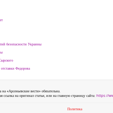
ет
нтий безопасности Украины
ны
Сырского
 отставки Федорова
 на «Арсеньевские вести» обязательна.
я ссылка на оригинал статьи, или на главную страницу сайта:
https://w
Политика