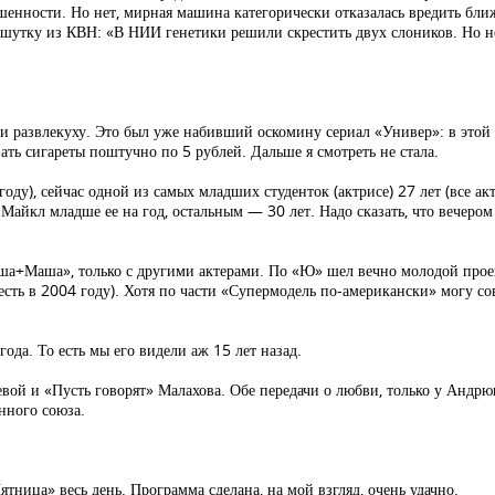
енности. Но нет, мирная машина категорически отказалась вредить ближ
 шутку из КВН: «В НИИ генетики решили скрестить двух слоников. Но не
и развлекуху. Это был уже набивший оскомину сериал «Универ»: в этой 
ь сигареты поштучно по 5 рублей. Дальше я смотреть не стала.
8 году), сейчас одной из самых младших студенток (актрисе) 27 лет (все 
, Майкл младше ее на год, остальным — 30 лет. Надо сказать, что вече
ша+Маша», только с другими актерами. По «Ю» шел вечно молодой прое
 есть в 2004 году). Хотя по части «Супермодель по-американски» могу со
да. То есть мы его видели аж 15 лет назад.
вой и «Пусть говорят» Малахова. Обе передачи о любви, только у Андр
нного союза.
тница» весь день. Программа сделана, на мой взгляд, очень удачно.