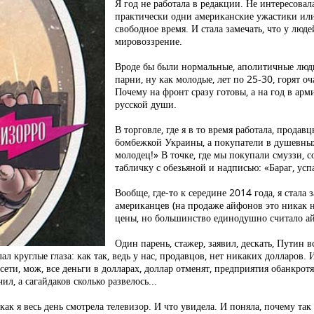
Я год не работала в редакции. Не интересовал
практически одни американские ужастики ил
свободное время. И стала замечать, что у люд
мировоззрение.
Вроде бы были нормальные, аполитичные люди
парни, ну как молодые, лет по 25-30, горят оч
Почему на фронт сразу готовы, а на год в арм
русской души.
В торговле, где я в то время работала, продав
бомбежкой Украины, а покупатели в душевны
молодец!» В точке, где мы покупали смуззи, с
табличку с обезьяной и надписью: «Бараг, успа
Вообще, где-то к середине 2014 года, я стала 
американцев (на продаже айфонов это никак н
цены, но большинство единодушно считало 
Один парень, стажер, заявил, дескать, Путин в
ал круглые глаза: как так, ведь у нас, продавцов, нет никаких долларов. 
 сети, мож, все деньги в долларах, доллар отменят, предприятия обанкротят
л, а сагайдаков сколько развелось...
как я весь день смотрела телевизор. И что увидела. И поняла, почему та