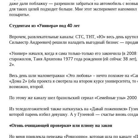
даже дали поблажку — разрешили забраться на автомобиль с возвыш
для таких целей подходит больше. Мне этот эксперимент напомнил
позырить».
Студентам из «Универа» под 40 лет
Впрочем, развлекательные каналы: СТС, ТНТ, «Ю» весь день крутил
Сильвестр Андреевич) решили наладить выгодный бизнес — продават
«Универ» начался, когда я сама только-только его закончила (в 200
старожилов, Таня Архипова 1977 года рождения (ей сейчас 38 лет)
2».
Весь день шли малометражки «Это любовь» – нечто похожее на «Са
«Дома 2» (оба проекта я смотрела на втором курсе университета, то
возможно, второй.
По этому же каналу шел бразильский сериал «Семейные узы» 2000 го
Из теледолгожителей также наткнулась на «Давай поженимся» Гузее
которой парень избил девушку. А у Гузеевой — счастье вновь созда
«Огонь очищающей проверки» или плюну на закон
Но меня привлекла передача «Ревизорро», которая шла по каналу «Пя