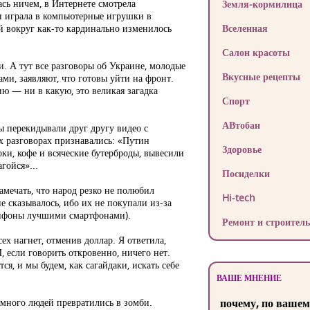
ась ничем, в Интернете смотрела
Земля-кормилица
и играла в компьютерные игрушки в
ей вокруг как-то кардинально изменилось
Вселенная
Салон красоты
. А тут все разговоры об Украине, молодые
Вкусные рецепты
ами, заявляют, что готовы уйти на фронт.
ию — ни в какую, это великая загадка
Спорт
АВтобан
цы перекидывали друг другу видео с
х разговорах признавались: «Путин
Здоровье
оки, кофе и всяческие бутерброды, вывесили
гойся»...
Посиделки
замечать, что народ резко не полюбил
Hi-tech
е сказывалось, ибо их не покупали из-за
айфоны лучшими смартфонами).
Ремонт и строитель
сех нагнет, отменив доллар. Я ответила,
И, если говорить откровенно, ничего нет.
ся, и мы будем, как сагайдаки, искать себе
ВАШЕ МНЕНИЕ
к много людей превратились в зомби.
почему, по вашем