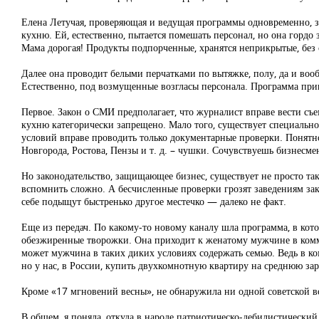
Елена Летучая, проверяющая и ведущая программы одновременно, за
кухню. Ей, естественно, пытается помешать персонал, но она гордо 
Мама дорогая! Продукты подпорченные, хранятся неприкрытые, без 
Далее она проводит белыми перчатками по вытяжке, полу, да и вооб
Естественно, под возмущенные возгласы персонала. Программа прикол
Первое. Закон о СМИ предполагает, что журналист вправе вести съем
кухню категорически запрещено. Мало того, существует специально
условий вправе проводить только документарные проверки. Понятно,
Новгорода, Ростова, Пензы и т. д. – чушки. Сочувствуешь бизнесме
Но законодательство, защищающее бизнес, существует не просто так.
вспомнить сложно. А бесчисленные проверки грозят заведениям зак
себе подыщут быстренько другое местечко — далеко не факт.
Еще из передач. По какому-то новому каналу шла программа, в кото
обезжиренные творожки. Она приходит к женатому мужчине в комм
может мужчина в таких диких условиях содержать семью. Ведь в ко
но у нас, в России, купить двухкомнотную квартиру на среднюю з
Кроме «17 мгновений весны», не обнаружила ни одной советской в
В общем, я поняла, откуда в народе патриотическо-дебилистический 