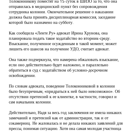
Толоконникову поместят на 15 суток в ШИЗО за то, что она
отправилась в медицинский пункт без сопровождения
сотрудника колонии. Окончательное решение о наказании
должна была принять дисциплинарная комиссия, заседание
которой было назначено на субботу.
Как сообщила «Ленте.Ру» адвокат Ирина Хрунова, она
планировала подать такое ходатайство во вторник-среду.
Взыскание, полученное осужденным в такой момент, может
лишить его шансов на получение УДО, считает адвокат.
Она также подчеркнула, что намерена обжаловать взыскание,
если оно действительно будет наложено, и параллельно
обратиться в суд с ходатайством об условно-досрочном
освобождении.
По словам адвоката, поведение Толоконниковой в колонии
было безупречным, «придраться к ней было невозможно». Об
отсутствии претензий к ее клиентке, в частности, говорил и
сам начальник колонии.
Действительно, Надя за весь год заключения не имела никаких
замечаний и претензий как от администрации, так и от
сокамерниц. Не жаловалась и не делала никаких заявлений для
прессы, понимая ситуацию. Хотя она самая молодая участница