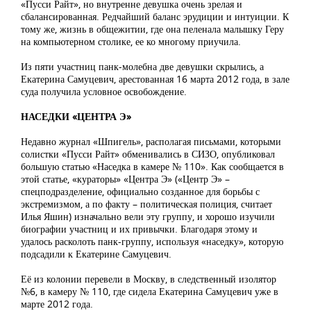
«Пусси Райт», но внутренне девушка очень зрелая и
сбалансированная. Редчайший баланс эрудиции и интуиции. К
тому же, жизнь в общежитии, где она пеленала малышку Геру
на компьютерном столике, ее ко многому приучила.
Из пяти участниц панк-молебна две девушки скрылись, а
Екатерина Самуцевич, арестованная 16 марта 2012 года, в зале
суда получила условное освобождение.
НАСЕДКИ «ЦЕНТРА Э»
Недавно журнал «Шпигель», располагая письмами, которыми
солистки «Пусси Райт» обменивались в СИЗО, опубликовал
большую статью «Наседка в камере № 110». Как сообщается в
этой статье, «кураторы» «Центра Э» («Центр Э» –
спецподразделение, официально созданное для борьбы с
экстремизмом, а по факту – политическая полиция, считает
Илья Яшин) изначально вели эту группу, и хорошо изучили
биографии участниц и их привычки. Благодаря этому и
удалось расколоть панк-группу, используя «наседку», которую
подсадили к Екатерине Самуцевич.
Её из колонии перевели в Москву, в следственный изолятор
№6, в камеру № 110, где сидела Екатерина Самуцевич уже в
марте 2012 года.