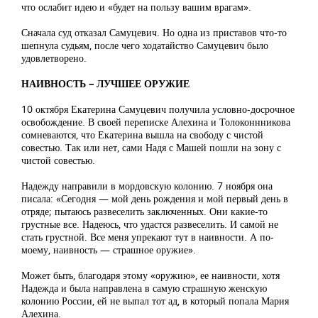
что ослабит идею и «будет на пользу вашим врагам».
Сначала суд отказал Самуцевич. Но одна из приставов что-то
шепнула судьям, после чего ходатайство Самуцевич было
удовлетворено.
НАИВНОСТЬ – ЛУЧШЕЕ ОРУЖИЕ
10 октября Екатерина Самуцевич получила условно-досрочное
освобождение. В своей переписке Алехина и Толоконнникова
сомневаются, что Екатерина вышла на свободу с чистой
совестью. Так или нет, сами Надя с Машей пошли на зону с
чистой совестью.
Надежду направили в мордовскую колонию. 7 ноября она
писала: «Сегодня — мой день рождения и мой первый день в
отряде; пытаюсь развеселить заключенных. Они какие-то
грустные все. Надеюсь, что удастся развеселить. И самой не
стать грустной. Все меня упрекают тут в наивности. А по-
моему, наивность — страшное оружие».
Может быть, благодаря этому «оружию», ее наивности, хотя
Надежда и была направлена в самую страшную женскую
колонию России, ей не выпал тот ад, в который попала Мария
Алехина.