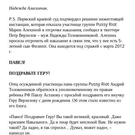
Надежда Алисимчик.
P.S. Пермский краевой суд подтвердил решение нижестоящей
инстанции, которая отказала участнице группе Pussy Riot
Марии Алехиной в отсрочке наказания, сообщил в твиттере
Петр Верзилов – муж Надежды Толоконниковой. Алехина
просила отсрочить ей наказание в связи тем, что у нее есть 5-
летний сын Филипп. Она находится под стражей с марта 2012
г.
ПАВЕЛ!
ПОЗДРАВЬТЕ ГЕРУ!
Отец осужденной участницы панк-группы Pussy Riot Андрей
Толоконников обратился к уполномоченному по правам
ребенка РФ Павлу Астахову с просьбой поздравить его внучку
Геру Верзилову с днем рождения. Об этом стало известно из
его блога.
«Павел! Поздравьте Геру! Вы такой великий, красивый. Даже
красивее Навального. Да и пиар будет неплохой Вам. Не нужен
такой? Да ладно, я так спросил... Думал, может надо», –
написал он.