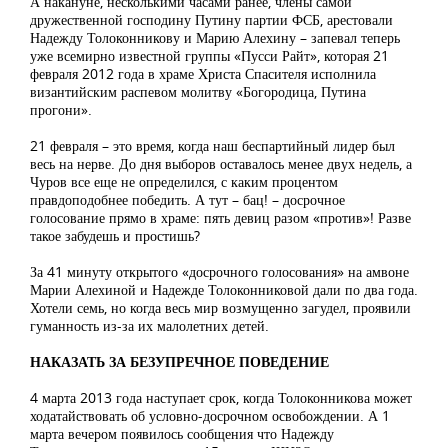
А накануне, несколькими часами ранее, члены самой
дружественной господину Путину партии ФСБ, арестовали
Надежду Толоконникову и Марию Алехину – запевал теперь
уже всемирно известной группы «Пусси Райт», которая 21
февраля 2012 года в храме Христа Спасителя исполнила
византийским распевом молитву «Богородица, Путина
прогони».
21 февраля – это время, когда наш беспартийный лидер был
весь на нерве. До дня выборов оставалось менее двух недель, а
Чуров все еще не определился, с каким процентом
правдоподобнее победить. А тут – бац! – досрочное
голосование прямо в храме: пять девиц разом «против»! Разве
такое забудешь и простишь?
За 41 минуту открытого «досрочного голосования» на амвоне
Марии Алехиной и Надежде Толоконниковой дали по два года.
Хотели семь, но когда весь мир возмущенно загудел, проявили
гуманность из-за их малолетних детей.
НАКАЗАТЬ ЗА БЕЗУПРЕЧНОЕ ПОВЕДЕНИЕ
4 марта 2013 года наступает срок, когда Толоконникова может
ходатайствовать об условно-досрочном освобождении. А 1
марта вечером появилось сообщения что Надежду