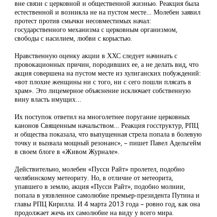
вне связи с церковной и общественной жизнью. Реакция была
естественной и возникла не на пустом месте… Молебен заявил
протест против смычки несовместимых начал:
государственного механизма с церковным организмом,
свободы с насилием, любви с корыстью.
Нравственную оценку акции в ХХС следует начинать с
провокационных причин, породивших ее, а не делать вид, что
акция совершена на пустом месте из хулиганских побуждений:
«вот плохие женщины ни с того, ни с сего пошли плясать в
храм». Это лицемерное объяснение исключает собственную
вину власть имущих...
Их поступок ответил на многолетнее поругание церковных
канонов Священным начальством… Реакция госструктур, РПЦ
и общества показала, что выпущенная стрела попала в болевую
точку и вызвала мощный резонанс», – пишет Павел Адельгейм
в своем блоге в «Живом Журнале».
Действительно, молебен «Пусси Райт» пролетел, подобно
челябинскому метеориту. Но, в отличие от метеорита,
упавшего в землю, акция «Пусси Райт», подобно молнии,
попала в уязвленное самолюбие премьер-президента Путина и
главы РПЦ Кирилла. И 4 марта 2013 года – ровно год, как она
продолжает жечь их самолюбие на виду у всего мира.