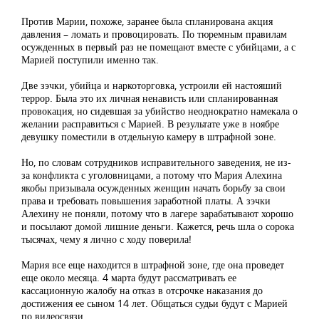
Против Марии, похоже, заранее была спланирована акция
давления – ломать и провоцировать. По тюремным правилам
осужденных в первый раз не помещают вместе с убийцами, а с
Марией поступили именно так.
Две зэчки, убийца и наркоторговка, устроили ей настояший
террор. Была это их личная ненависть или спланированная
провокация, но сидевшая за убийство неоднократно намекала о
желании расправиться с Марией. В результате уже в ноябре
девушку поместили в отдельную камеру в штрафной зоне.
Но, по словам сотрудников исправительного заведения, не из-
за конфликта с уголовницами, а потому что Мария Алехина
якобы призывала осужденных женщин начать борьбу за свои
права и требовать повышения заработной платы. А зэчки
Алехину не поняли, потому что в лагере зарабатывают хорошо
и посылают домой лишние деньги. Кажется, речь шла о сорока
тысячах, чему я лично с ходу поверила!
Мария все еще находится в штрафной зоне, где она проведет
еще около месяца. 4 марта будут рассматривать ее
кассационную жалобу на отказ в отсрочке наказания до
достижения ее сыном 14 лет. Общаться судьи будут с Марией
по видеосвязи.