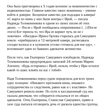
Она была приговорена к 5 годам колонии за мошенничество с
недвижимостью. Главное качество таких мошенниц – умение
войти в доверие. Бесценное качество для подсадки в камеры!
«С марта по июнь у них были контры с Ирой, — писала
Надежда Толоконникова в одном из своих писем об этих
двоих. — После с Ирой пообщались оперативники (...) (После
этого) Кэт терпела то, что Ира ее кормит чуть ли не с
ложечки». «Наседка» Ирина Орлова старалась для Самуцевич
вовсю: «прибиралась в 12-метровой камере, расчесывала
соседке волосы и в кухонном уголке готовила для нее еду», –
вспоминает один из бывших адвокатов активистки.
После того, как Екатерину Самуцевич освободили, Надежда
Толоконникова предупреждала запиской 24-летнюю Марию
Алехину: «Будь осторожна с Ирой, нельзя, чтобы у Иры остался
какой-то шанс влиять на нас с тобой».
Надя Толоконникова перед судом определила для всех троих
одну позицию: «Никакого признания вины, никакого
сотрудничества со следствием, равно как и с властями». Но
Самуцевич решила иначе. По пути в кассационный суд она
сказала девочкам, что собирается отказаться от их общих
адвокатов. Отец Екатерины, Станислав Самуцевич, прямо в
зале суда пытался отговорить дочь от раскола единства группы,