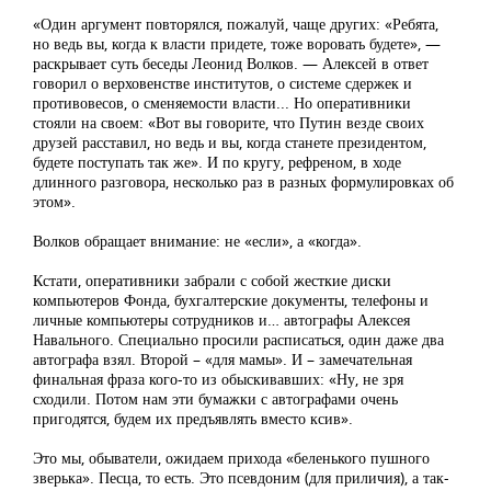
«Один аргумент повторялся, пожалуй, чаще других: «Ребята,
но ведь вы, когда к власти придете, тоже воровать будете», —
раскрывает суть беседы Леонид Волков. — Алексей в ответ
говорил о верховенстве институтов, о системе сдержек и
противовесов, о сменяемости власти... Но оперативники
стояли на своем: «Вот вы говорите, что Путин везде своих
друзей расставил, но ведь и вы, когда станете президентом,
будете поступать так же». И по кругу, рефреном, в ходе
длинного разговора, несколько раз в разных формулировках об
этом».
Волков обращает внимание: не «если», а «когда».
Кстати, оперативники забрали с собой жесткие диски
компьютеров Фонда, бухгалтерские документы, телефоны и
личные компьютеры сотрудников и… автографы Алексея
Навального. Специально просили расписаться, один даже два
автографа взял. Второй – «для мамы». И – замечательная
финальная фраза кого-то из обыскивавших: «Ну, не зря
сходили. Потом нам эти бумажки с автографами очень
пригодятся, будем их предъявлять вместо ксив».
Это мы, обыватели, ожидаем прихода «беленького пушного
зверька». Песца, то есть. Это псевдоним (для приличия), а так-