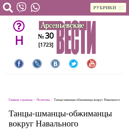
РУБРИКИ
30
№
H
[1723]
Главная страница
Политика
Танцы-шманцы-обжиманцы вокруг Навального
Танцы-шманцы-обжиманцы
вокруг Навального