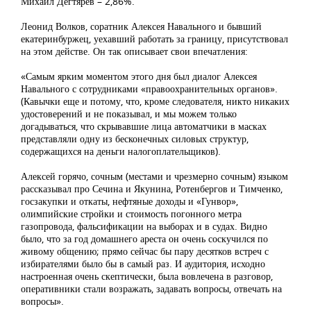
Михаил Дегтярев – 2,86%.
Леонид Волков, соратник Алексея Навального и бывший
екатеринбуржец, уехавший работать за границу, присутствовал
на этом действе. Он так описывает свои впечатления:
«Самым ярким моментом этого дня был диалог Алексея
Навального с сотрудниками «правоохранительных органов».
(Кавычки еще и потому, что, кроме следователя, никто никаких
удостоверений и не показывал, и мы можем только
догадываться, что скрывавшие лица автоматчики в масках
представляли одну из бесконечных силовых структур,
содержащихся на деньги налогоплательщиков).
Алексей горячо, сочным (местами и чрезмерно сочным) языком
рассказывал про Сечина и Якунина, Ротенбергов и Тимченко,
госзакупки и откаты, нефтяные доходы и «Гунвор»,
олимпийские стройки и стоимость погонного метра
газопровода, фальсификации на выборах и в судах. Видно
было, что за год домашнего ареста он очень соскучился по
живому общению; прямо сейчас бы пару десятков встреч с
избирателями было бы в самый раз. И аудитория, исходно
настроенная очень скептически, была вовлечена в разговор,
оперативники стали возражать, задавать вопросы, отвечать на
вопросы».