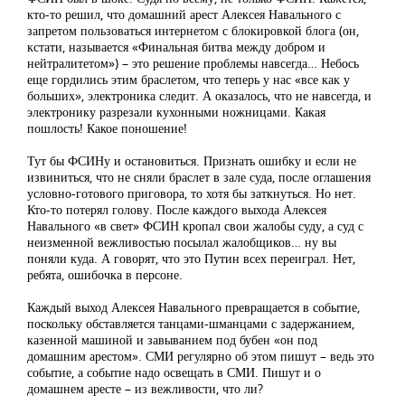
кто-то решил, что домашний арест Алексея Навального с
запретом пользоваться интернетом с блокировкой блога (он,
кстати, называется «Финальная битва между добром и
нейтралитетом») – это решение проблемы навсегда… Небось
еще гордились этим браслетом, что теперь у нас «все как у
больших», электроника следит. А оказалось, что не навсегда, и
электронику разрезали кухонными ножницами. Какая
пошлость! Какое поношение!
Тут бы ФСИНу и остановиться. Признать ошибку и если не
извиниться, что не сняли браслет в зале суда, после оглашения
условно-готового приговора, то хотя бы заткнуться. Но нет.
Кто-то потерял голову. После каждого выхода Алексея
Навального «в свет» ФСИН кропал свои жалобы суду, а суд с
неизменной вежливостью посылал жалобщиков… ну вы
поняли куда. А говорят, что это Путин всех переиграл. Нет,
ребята, ошибочка в персоне.
Каждый выход Алексея Навального превращается в событие,
поскольку обставляется танцами-шманцами с задержанием,
казенной машиной и завыванием под бубен «он под
домашним арестом». СМИ регулярно об этом пишут – ведь это
событие, а событие надо освещать в СМИ. Пишут и о
домашнем аресте – из вежливости, что ли?