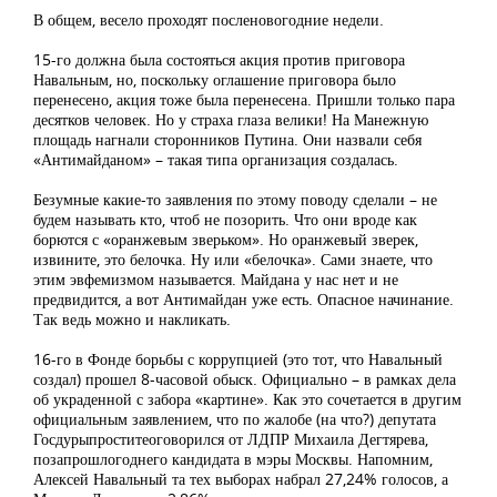
В общем, весело проходят посленовогодние недели.
15-го должна была состояться акция против приговора
Навальным, но, поскольку оглашение приговора было
перенесено, акция тоже была перенесена. Пришли только пара
десятков человек. Но у страха глаза велики! На Манежную
площадь нагнали сторонников Путина. Они назвали себя
«Антимайданом» – такая типа организация создалась.
Безумные какие-то заявления по этому поводу сделали – не
будем называть кто, чтоб не позорить. Что они вроде как
борются с «оранжевым зверьком». Но оранжевый зверек,
извините, это белочка. Ну или «белочка». Сами знаете, что
этим эвфемизмом называется. Майдана у нас нет и не
предвидится, а вот Антимайдан уже есть. Опасное начинание.
Так ведь можно и накликать.
16-го в Фонде борьбы с коррупцией (это тот, что Навальный
создал) прошел 8-часовой обыск. Официально – в рамках дела
об украденной с забора «картине». Как это сочетается в другим
официальным заявлением, что по жалобе (на что?) депутата
Госдурыпроститеоговорился от ЛДПР Михаила Дегтярева,
позапрошлогоднего кандидата в мэры Москвы. Напомним,
Алексей Навальный та тех выборах набрал 27,24% голосов, а