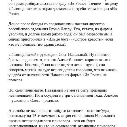
во время разбирательства по делу «Ив Роше». Точнее – по делу
«Главподписки», которая доставляла потребителям товары «Ив
Роше».
Донос после беседы со следователями накатал директор
российского отделения Бруно Лепру. Его, кстати, из фирмы
уволили, и долгое время (около года) он был безработным, а
сейчас пристроился в «Иль де ботэ» («Остров красоты», если
кто не понимает по-французски).
«Главподпиской» руководил Олег Навальный. Ну понятно,
братья – одна семья, так что Алексей пошел «пристяжным»
вагоном. Конечно, было понятно, что дело – дутое (если
говорить мягко), на суде все свидетели говорили, что никакого
ущерба от деятельности Навальных фирма «Ив Роше» не
понесла.
Но, сами понимаете, Навальные не могут быть признаны
невиновными. Их и осудили на три с половиной года: Алексея
– условно, а Олега – реально.
А «чтобы не вышло чего-нибудь» (а точнее – «кто-нибудь»,
поскольку на 15-е намечалась акция сторонников Навального
против несправедливого приговора – что он будет
несправедливым, никто не сомневался), оглашение приговора