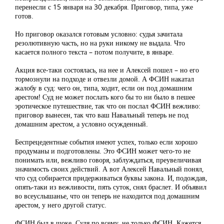
перенесли с 15 января на 30 декабря. Приговор, типа, уже
готов.
Но приговор оказался готовым условно: судья зачитала
резолютивную часть, но на руки никому не выдала. Что
касается полного текста – потом получите, в январе.
Акция все-таки состоялась, на нее и Алексей пошел – но его
тормознули на подходе и отвезли домой. А ФСИН накатал
жалобу в суд: чего он, типа, ходит, если он под домашним
арестом! Суд не может послать кого бы то ни было в пешее
эротическое путешествие, так что он послал ФСИН вежливо:
приговор вынесен, так что ваш Навальный теперь не под
домашним арестом, а условно осужденный.
Беспрецедентные события имеют успех, только если хорошо
продуманы и подготовлены. Это ФСИН может чего-то не
понимать или, вежливо говоря, заблуждаться, преувеличивая
значимость своих действий. А вот Алексей Навальный понял,
что суд собирается придерживаться буквы закона. И, подождав,
опять-таки из вежливости, пять суток, снял браслет. И объявил
во всеуслышанье, что он теперь не находится под домашним
арестом, у него другой статус.
ФСИН был в шоке. Судя по всему, не только ФСИН. Кажется,