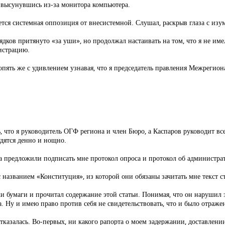
, высунувшись из-за монитора компьютера.
ся системная оппозиция от внесистемной. Слушал, раскрыв глаза с изу
дков притянуто «за уши», но продолжал настаивать на том, что я не им
нистрацию.
 опять же с удивлением узнавая, что я председатель правления Межрегио
ь, что я руководитель ОГФ региона и член Бюро, а Каспаров руководит вс
удятся денно и нощно.
на предложили подписать мне протокол опроса и протокол об администр
названием «Конституция», из которой они обязаны зачитать мне текст ста
 бумаги и прочитал содержание этой статьи. Понимая, что он нарушил з
. Ну и имею право против себя не свидетельствовать, что и было отражен
азалась. Во-первых, ни какого рапорта о моем задержании, доставлении