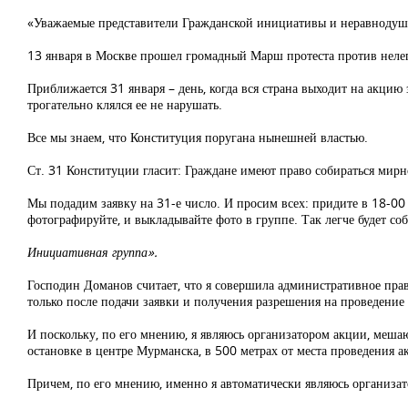
«Уважаемые представители Гражданской инициативы и неравнодуш
13 января в Москве прошел громадный Марш протеста против неле
Приближается 31 января – день, когда вся страна выходит на акци
трогательно клялся ее не нарушать.
Все мы знаем, что Конституция поругана нынешней властью.
Ст. 31 Конституции гласит: Граждане имеют право собираться мирно
Мы подадим заявку на 31-е число. И просим всех: придите в 18-00 
фотографируйте, и выкладывайте фото в группе. Так легче будет соб
Инициативная группа».
Господин Доманов считает, что я совершила административное прав
только после подачи заявки и получения разрешения на проведение пи
И поскольку, по его мнению, я являюсь организатором акции, меша
остановке в центре Мурманска, в 500 метрах от места проведения а
Причем, по его мнению, именно я автоматически являюсь организа