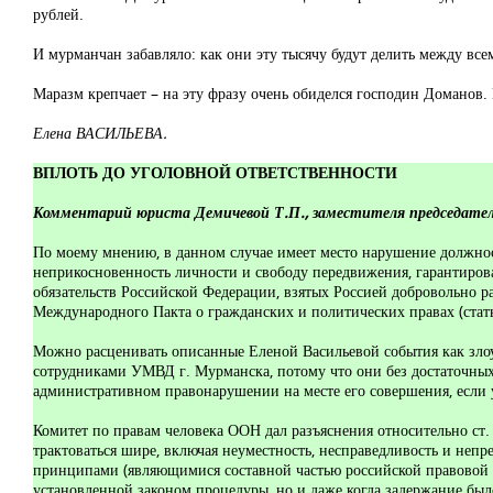
рублей.
И мурманчан забавляло: как они эту тысячу будут делить между вс
Маразм крепчает – на эту фразу очень обиделся господин Доманов. 
Елена ВАСИЛЬЕВА.
ВПЛОТЬ ДО УГОЛОВНОЙ ОТВЕТСТВЕННОСТИ
Комментарий юриста Демичевой Т.П., заместителя председате
По моему мнению, в данном случае имеет место нарушение должн
неприкосновенность личности и свободу передвижения, гарантиров
обязательств Российской Федерации, взятых Россией добровольно р
Международного Пакта о гражданских и политических правах (стать
Можно расценивать описанные Еленой Васильевой события как зло
сотрудниками УМВД г. Мурманска, потому что они без достаточных 
административном правонарушении на месте его совершения, если 
Комитет по правам человека ООН дал разъяснения относительно ст.
трактоваться шире, включая неуместность, несправедливость и не
принципами (являющимися составной частью российской правовой с
установленной законом процедуры, но и даже когда задержание было