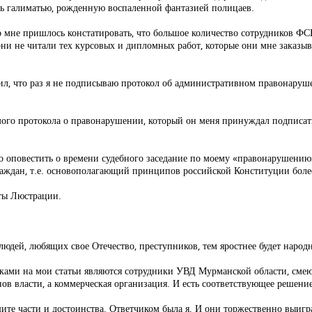
ь галиматью, рожденную воспаленной фантазией полицаев.
ого мне пришлось констатировать, что большое количество сотрудников 
 они не читали тех курсовых и дипломных работ, которые они мне заказы
л, что раз я не подписываю протокол об административном правонаруше
ого протокола о правонарушении, который он меня принуждал подписать
о оповестить о времени судебного заседание по моему «правонарушению»
раждан, т.е. основополагающий принципов российской Конституции более
йты Люстрации.
 людей, любящих свое Отечество, преступников, тем яростнее будет народ
ками на мои статьи являются сотрудники УВД Мурманской области, сме
нов власти, а коммерческая организация. И есть соответствующее решение
те части и достоинства. Ответчиком была я. И они торжественно выигра