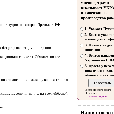
мнению, трамп
отказывает УКР
в лицензии на
производство рак
Конституции, на которой Президент РФ
1. Уважает Путин
2. Боится увелич
эскалацию конфл
3. Никому не дает
ек без разрешения администрации.
лицензии.
4. Боится нападе
 на одиночные пикеты. Обязательно все
Украины на СШ
5. Просто у него 
поведения такая:
обещать и не сдел
 по его мнению, я имела право на агитацию
Всего проголосовало
димому мероприятию, т.е. на троллейбусной
1 человек
Прошлые опросы
на.
Наши проект