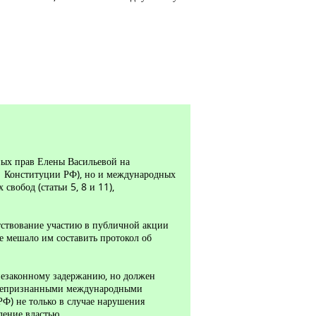
ых прав Елены Васильевой на
31 Конституции РФ), но и международных
вобод (статьи 5, 8 и 11),
тствование участию в публичной акции
е мешало им составить протокол об
 незаконному задержанию, но должен
 общепризнанными международными
Ф) не только в случае нарушения
ление властью.