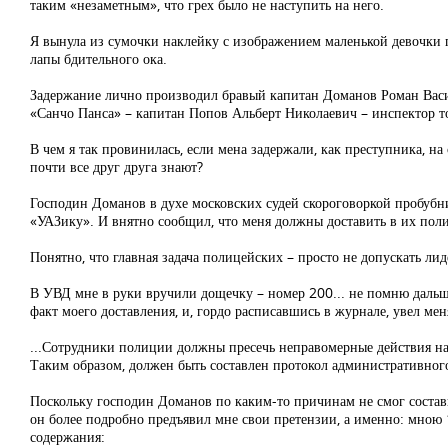
таким «незаметным», что грех было не наступить на него.
Я вынула из сумочки наклейку с изображением маленькой девочки п
лапы бдительного ока.
Задержание лично производил бравый капитан Доманов Роман Васи
«Санчо Панса» – капитан Попов Альберт Николаевич – инспектор то
В чем я так провинилась, если мена задержали, как преступника, н
почти все друг друга знают?
Господин Доманов в духе московских судей скороговоркой пробубнил
«УАЗику». И внятно сообщил, что меня должны доставить в их пол
Понятно, что главная задача полицейских – просто не допускать ли
В УВД мне в руки вручили дощечку – номер 200... не помню дальш
факт моего доставления, и, гордо расписавшись в журнале, увел мен
...Сотрудники полиции должны пресечь неправомерные действия на 
Таким образом, должен быть составлен протокол административного
Поскольку господин Доманов по каким-то причинам не смог состави
он более подробно предъявил мне свои претензии, а именно: мною
содержания: