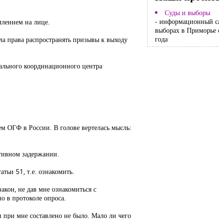
Суды и выборы
- информационный с
млением на лице.
выборах в Приморье 
года
ела права распространять призывы к выходу
нального координационного центра
ем ОГФ в России. В голове вертелась мысль:
ативном задержании.
тьи 51, т.е. ознакомить.
акон, не дав мне ознакомиться с
о в протоколе опроса.
 при мне составлено не было. Мало ли чего