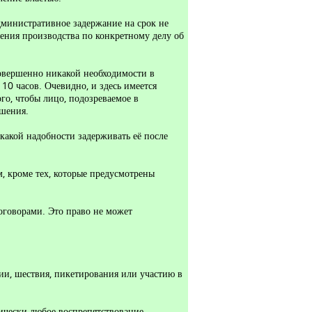
дминистративное задержание на срок не
чения производства по конкретному делу об
совершенно никакой необходимости в
10 часов. Очевидно, и здесь имеется
го, чтобы лицо, подозреваемое в
ршения.
какой надобности задерживать её после
, кроме тех, которые предусмотрены
оговорами. Это право не может
ии, шествия, пикетирования или участию в
ически любое воспрепятствование