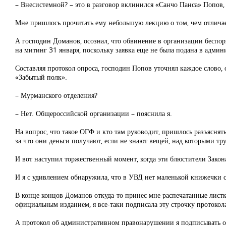
– Внесистемной? – это в разговор вклинился «Санчо Панса» Попов
Мне пришлось прочитать ему небольшую лекцию о том, чем отличает
А господин Доманов, осознал, что обвинение в организации беспоря
на митинг 31 января, поскольку заявка еще не была подана в адми
Составляя протокол опроса, господин Попов уточнял каждое слово,
«Забытый полк».
– Мурманского отделения?
– Нет. Общероссийской организации – пояснила я.
На вопрос, что такое ОГФ и кто там руководит, пришлось разъяснят
за что они деньги получают, если не знают вещей, над которыми тр
И вот наступил торжественный момент, когда эти блюстители Зако
И я с удивлением обнаружила, что в УВД нет маленькой книжечки с 
В конце концов Доманов откуда-то принес мне распечатанные листки
официальным изданием, я все-таки подписала эту строчку протокола
А протокол об административном правонарушении я подписывать отк