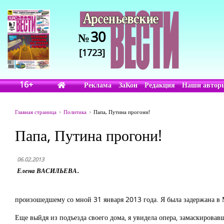
30
№
[1723]
16+
Реклама
ЗаКон
Редакция
Наши автор
Главная страница
Политика
Папа, Путина прогони!
Папа, Путина прогони!
06.02.2013
Елена ВАСИЛЬЕВА.
произошедшему со мной 31 января 2013 года. Я была задержана в 
Еще выйдя из подъезда своего дома, я увидела опера, замаскировав