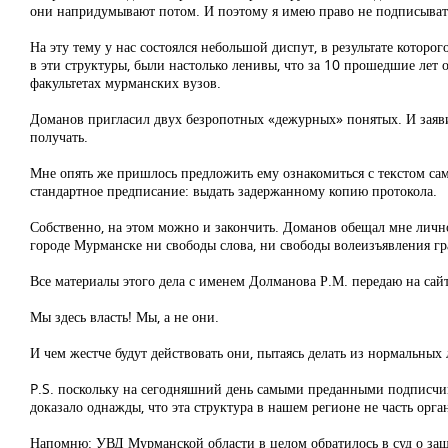
они напридумывают потом. И поэтому я имею право не подписыват
На эту тему у нас состоялся небольшой диспут, в результате котор
в эти структуры, были настолько ленивы, что за 10 прошедшие лет
факультетах мурманских вузов.
Доманов пригласил двух безропотных «дежурных» понятых. И заяви
получать.
Мне опять же пришлось предложить ему ознакомиться с текстом сам
стандартное предписание: выдать задержанному копию протокола.
Собственно, на этом можно и закончить. Доманов обещал мне личн
городе Мурманске ни свободы слова, ни свободы волеизъявления г
Все материалы этого дела с именем Долманова Р.М. передаю на са
Мы здесь власть! Мы, а не они.
И чем жестче будут действовать они, пытаясь делать из нормальных
P.S. поскольку на сегодняшний день самыми преданными подписчи
доказало однажды, что эта структура в нашем регионе не часть орга
Напомню: УВД Мурманской области в целом обратилось в суд о защи