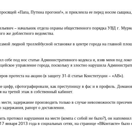
росящей «Папа, Путина прогони!», и приклеила ее перед носом сыщика,
льевич – начальник отдела охраны общественного порядка УВД г. Мурм
го же доблестного ведомства.
а самой людной троллейбусной остановке в центре города на главной площ
 себе под нос статьи Административного кодекса и, взяв меня под локо
ицейское управление города, поскольку я злостно нарушила Администрат
деров протеста на акцию (в защиту 31-й статьи Конституции – «АВ»).
е цифр, сфотографировали, как преступницу в фас и в профиль. Домано
я на третий этаж в собственный кабинет.
месте, задержание производить только в случае невозможности пресече
 задержания, рапорт о доставлении.
ть протокол нарушения на месте (компа с собой не было?), он напомнил
 17 января 2013 года в социальных сетях, на странице «ВКонтакте» был