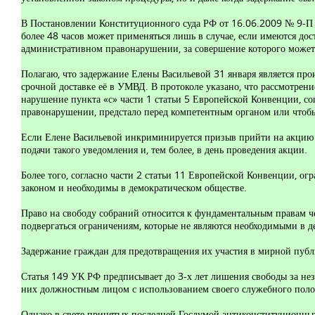
В Постановлении Конституционного суда РФ от 16.06.2009 № 9-П да
более 48 часов может применяться лишь в случае, если имеются до
административном правонарушении, за совершение которого может 
Полагаю, что задержание Елены Васильевой 31 января является про
срочной доставке её в УМВД. В протоколе указано, что рассмотрени
нарушение пункта «с» части 1 статьи 5 Европейской Конвенции, сог
правонарушении, предстало перед компетентным органом или чтобы
Если Елене Васильевой инкриминируется призыв прийти на акцию д
подачи такого уведомления и, тем более, в день проведения акции.
Более того, согласно части 2 статьи 11 Европейской Конвенции, о
законом и необходимы в демократическом обществе.
Право на свободу собраний относится к фундаментальным правам ч
подвергаться ограничениям, которые не являются необходимыми в д
Задержание граждан для предотвращения их участия в мирной пуб
Статья 149 УК РФ предписывает до 3-х лет лишения свободы за не
них должностным лицом с использованием своего служебного пол
Однако в свете принятых последней Госдумой антиконституционных