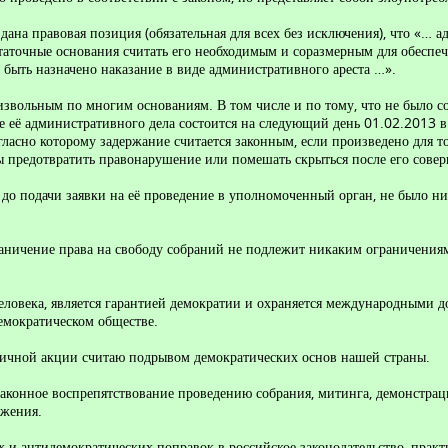
на правовая позиция (обязательная для всех без исключения), что «… а
статочные основания считать его необходимым и соразмерным для обеспе
быть назначено наказание в виде административного ареста …».
извольным по многим основаниям. В том числе и по тому, что не было 
е её административного дела состоится на следующий день 01.02.2013 в 
ласно которому задержание считается законным, если произведено для то
 предотвратить правонарушение или помешать скрыться после его сове
о подачи заявки на её проведение в уполномоченный орган, не было ни
граничение права на свободу собраний не подлежит никаким ограничениям
еловека, является гарантией демократии и охраняется международными д
емократическом обществе.
личной акции считаю подрывом демократических основ нашей страны.
законное воспрепятствование проведению собрания, митинга, демонстрац
ожения.
 и антидемократических поправок в российское законодательство, практ