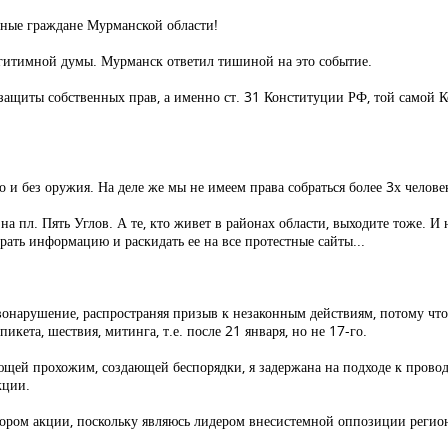
ные граждане Мурманской области!
гитимной думы. Мурманск ответил тишиной на это событие.
ю защиты собственных прав, а именно ст. 31 Конституции РФ, той самой 
 и без оружия. На деле же мы не имеем права собраться более 3х челов
на пл. Пять Углов. А те, кто живет в районах области, выходите тоже. И
рать информацию и раскидать ее на все протестные сайты...
онарушение, распространяя призыв к незаконным действиям, потому что
кета, шествия, митинга, т.е. после 21 января, но не 17-го.
ющей прохожим, создающей беспорядки, я задержана на подходе к прово
кции.
тором акции, поскольку являюсь лидером внесистемной оппозиции регио