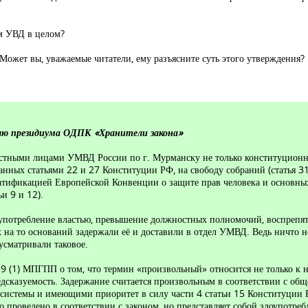
ем УВД в целом?
Может вы, уважаемые читатели, ему разъясните суть этого утверждения?
лю президиума ОДПК «Хранители закона»
остными лицами УМВД России по г. Мурманску не только конституционн
анных статьями 22 и 27 Конституции РФ, на свободу собраний (статья 
атификацией Европейской Конвенции о защите прав человека и основных с
и 9 и 12).
употребление властью, превышение должностных полномочий, воспрепя
на то оснований задержали её и доставили в отдел УМВД. Ведь ничто н
усматривали таковое.
 9 (1) МПГПП о том, что термин «произвольный» относится не только к
предсказуемость. Задержание считается произвольным в соответствии с
истемы и имеющими приоритет в силу части 4 статьи 15 Конституции Р
 проведено в соответствии с законом, но представляет собой злоупотреб