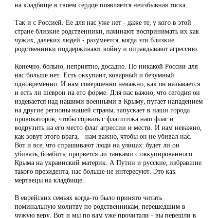
на кладбище в твоем сердце появляется неизбывная тоска.
Так и с Россией. Ее для нас уже нет - даже те, у кого в этой
стране близкие родственники, начинают воспринимать их как
чужих, далеких людей - разумеется, когда эти близкие
родственники поддерживают войну и оправдывают агрессию.
Конечно, больно, неприятно, досадно. Но никакой России для
нас больше нет. Есть оккупант, коварный и безумный
одновременно. И нам совершенно неважно, как он называется
и есть ли шеврон на его форме. Для нас важно, что сегодня он
издевается над нашими военными в Крыму, пугает нападением
на другие регионы нашей страны, запускает в наши города
провокаторов, чтобы сорвать с флагштока наш флаг и
водрузить на его место флаг агрессии и мести. И нам неважно,
как зовут этого врага, - нам важно, чтобы он не убивал нас.
Вот и все, что спрашивают люди на улицах: будет ли он
убивать, бомбить, прорвется ли танками с оккупированного
Крыма на украинский материк. А Путин и русские, избравшие
такого президента, нас больше не интересуют. Это как
мертвецы на кладбище.
В еврейских семьях когда-то было принято читать
поминальную молитву по родственникам, перешедшим в
чужую веру. Вот и мы по вам уже прочитали - вы перешли в