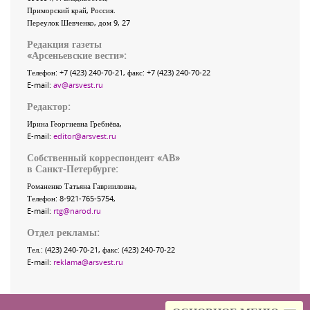
Приморский край
,
Россия
.
Переулок Шевченко
, дом 9, 27
Редакция газеты
«
Арсеньевские вести
»:
Телефон:
+7 (423) 240-70-21
, факс:
+7 (423) 240-70-22
E-mail:
av@arsvest.ru
Редактор:
Ирина Георгиевна Гребнёва,
E-mail:
editor@arsvest.ru
Собственный корреспондент «АВ»
в Санкт-Петербурге:
Романенко Татьяна Гаврииловна,
Телефон: 8-921-765-5754,
E-mail:
rtg@narod.ru
Отдел рекламы:
Тел.: (423) 240-70-21, факс: (423) 240-70-22
E-mail:
reklama@arsvest.ru