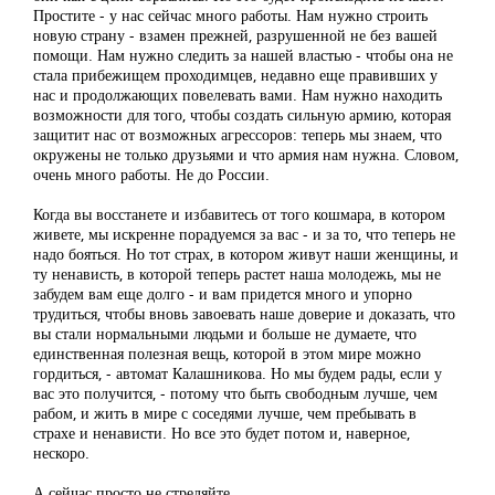
Простите - у нас сейчас много работы. Нам нужно строить
новую страну - взамен прежней, разрушенной не без вашей
помощи. Нам нужно следить за нашей властью - чтобы она не
стала прибежищем проходимцев, недавно еще правивших у
нас и продолжающих повелевать вами. Нам нужно находить
возможности для того, чтобы создать сильную армию, которая
защитит нас от возможных агрессоров: теперь мы знаем, что
окружены не только друзьями и что армия нам нужна. Словом,
очень много работы. Не до России.
Когда вы восстанете и избавитесь от того кошмара, в котором
живете, мы искренне порадуемся за вас - и за то, что теперь не
надо бояться. Но тот страх, в котором живут наши женщины, и
ту ненависть, в которой теперь растет наша молодежь, мы не
забудем вам еще долго - и вам придется много и упорно
трудиться, чтобы вновь завоевать наше доверие и доказать, что
вы стали нормальными людьми и больше не думаете, что
единственная полезная вещь, которой в этом мире можно
гордиться, - автомат Калашникова. Но мы будем рады, если у
вас это получится, - потому что быть свободным лучше, чем
рабом, и жить в мире с соседями лучше, чем пребывать в
страхе и ненависти. Но все это будет потом и, наверное,
нескоро.
А сейчас просто не стреляйте.