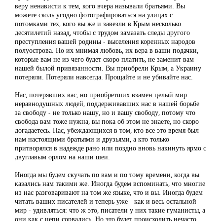
веру ненависти к тем, кого вчера называли братьями. Вы
можете сколь угодно фотографироваться на улицах с
потомками тех, кого вы же и завезли в Крым несколько
десятилетий назад, чтобы с трудом замазать следы другого
преступления вашей родины - выселения коренных народов
полуострова. Но их мнимая любовь, их вера в ваши подачки,
которые вам не из чего будет скоро платить, не заменит вам
нашей былой привязанности. Вы приобрели Крым, а Украину
потеряли. Потеряли навсегда. Прощайте и не убивайте нас.
Нас, потерявших вас, но приобретших взамен целый мир
неравнодушных людей, поддерживавших нас в нашей борьбе
за свободу - не только нашу, но и вашу свободу, потому что
свобода вам тоже нужна, вы пока об этом не знаете, но скоро
догадаетесь. Нас, убеждающихся в том, кто все это время был
нам настоящими братьями и друзьями, а кто только
притворялся в надежде рано или поздно вновь накинуть ярмо с
двуглавым орлом на наши шеи.
Иногда мы будем скучать по вам и по тому времени, когда вы
казались нам такими же. Иногда будем вспоминать, что многие
из нас разговаривают на том же языке, что и вы. Иногда будем
читать ваших писателей и теперь уже - как и весь остальной
мир - удивляться: что ж это, писатели у них такие гуманисты, а
они как с цепи сорвались. Но это будет происходить нечасто.