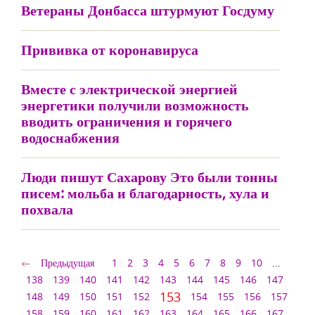
Ветераны Донбасса штурмуют Госдуму
Прививка от коронавируса
Вместе с электрической энергией
энергетики получили возможность
вводить ограничения и горячего
водоснабжения
Люди пишут Сахарову Это были тонны
писем: мольба и благодарность, хула и
похвала
Предыдущая
1
2
3
4
5
6
7
8
9
10
...
138
139
140
141
142
143
144
145
146
147
153
148
149
150
151
152
154
155
156
157
158
159
160
161
162
163
164
165
166
167