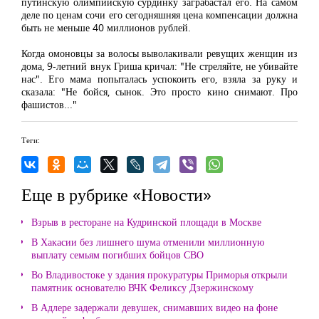
путинскую олимпийскую сурдинку заграбастал его. На самом
деле по ценам сочи его сегодняшняя цена компенсации должна
быть не меньше 40 миллионов рублей.
Когда омоновцы за волосы выволакивали ревущих женщин из
дома, 9-летний внук Гриша кричал: "Не стреляйте, не убивайте
нас". Его мама попыталась успокоить его, взяла за руку и
сказала: "Не бойся, сынок. Это просто кино снимают. Про
фашистов..."
Теги:
Еще в рубрике «Новости»
Взрыв в ресторане на Кудринской площади в Москве
В Хакасии без лишнего шума отменили миллионную
выплату семьям погибших бойцов СВО
Во Владивостоке у здания прокуратуры Приморья открыли
памятник основателю ВЧК Феликсу Дзержинскому
В Адлере задержали девушек, снимавших видео на фоне