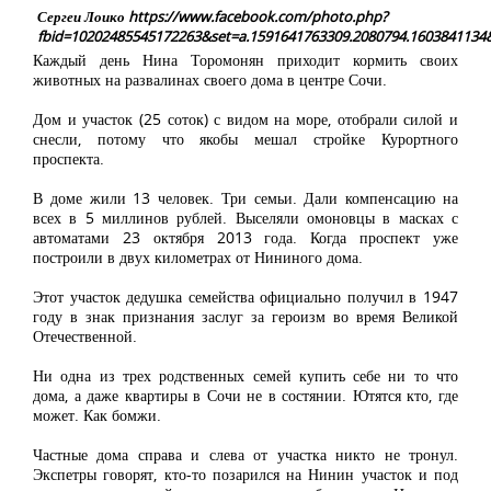
Сергеи Лоико https://www.facebook.com/photo.php?
fbid=10202485545172263&set=a.1591641763309.2080794.1603841134
Каждый день Нина Торомонян приходит кормить своих
животных на развалинах своего дома в центре Сочи.
Дом и участок (25 соток) с видом на море, отобрали силой и
снесли, потому что якобы мешал стройке Курортного
проспекта.
В доме жили 13 человек. Три семьи. Дали компенсацию на
всех в 5 миллинов рублей. Выселяли омоновцы в масках с
автоматами 23 октября 2013 года. Когда проспект уже
построили в двух километрах от Нининого дома.
Этот участок дедушка семейства официально получил в 1947
году в знак признания заслуг за героизм во время Великой
Отечественной.
Ни одна из трех родственных семей купить себе ни то что
дома, а даже квартиры в Сочи не в состянии. Ютятся кто, где
может. Как бомжи.
Частные дома справа и слева от участка никто не тронул.
Экспетры говорят, кто-то позарился на Нинин участок и под