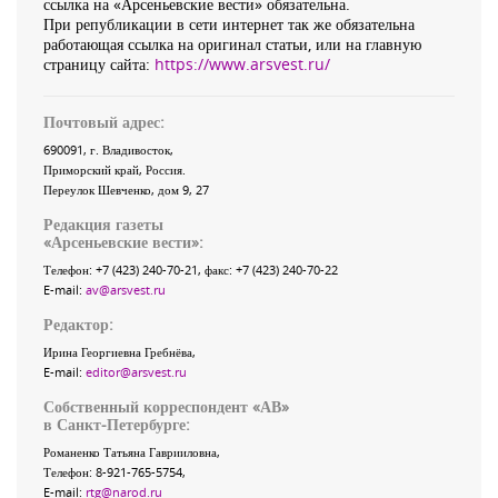
ссылка на «Арсеньевские вести» обязательна.
При републикации в сети интернет так же обязательна
работающая ссылка на оригинал статьи, или на главную
страницу сайта:
https://www.arsvest.ru/
Почтовый адрес:
690091
, г.
Владивосток
,
Приморский край
,
Россия
.
Переулок Шевченко
, дом 9, 27
Редакция газеты
«
Арсеньевские вести
»:
Телефон:
+7 (423) 240-70-21
, факс:
+7 (423) 240-70-22
E-mail:
av@arsvest.ru
Редактор:
Ирина Георгиевна Гребнёва,
E-mail:
editor@arsvest.ru
Собственный корреспондент «АВ»
в Санкт-Петербурге:
Романенко Татьяна Гаврииловна,
Телефон: 8-921-765-5754,
E-mail:
rtg@narod.ru