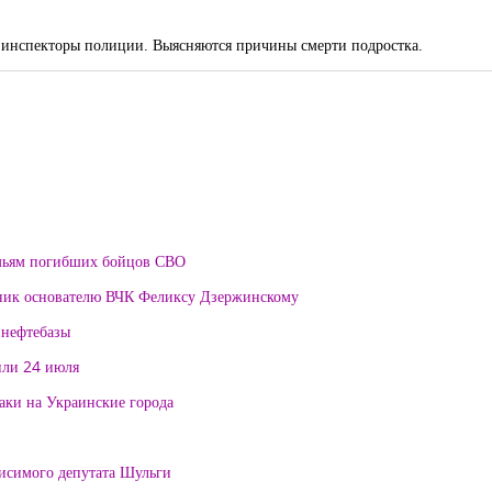
т инспекторы полиции. Выясняются причины смерти подростка.
мьям погибших бойцов СВО
тник основателю ВЧК Феликсу Дзержинскому
 нефтебазы
или 24 июля
таки на Украинские города
висимого депутата Шульги