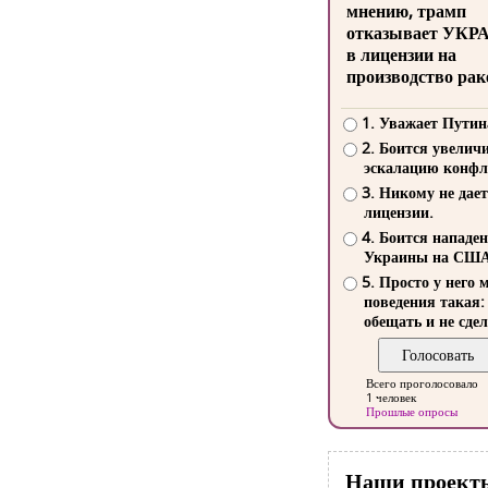
мнению, трамп
отказывает УКР
в лицензии на
производство рак
1. Уважает Путин
2. Боится увелич
эскалацию конфл
3. Никому не дает
лицензии.
4. Боится нападе
Украины на СШ
5. Просто у него 
поведения такая:
обещать и не сдел
Всего проголосовало
1 человек
Прошлые опросы
Наши проект