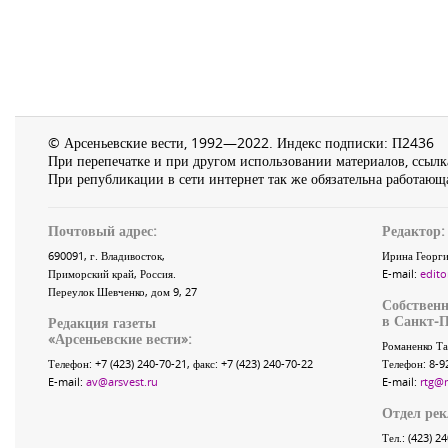
© Арсеньевские вести, 1992—2022. Индекс подписки: П2436
При перепечатке и при другом использовании материалов, ссылка
При републикации в сети интернет так же обязательна работающа
Почтовый адрес:
Редактор:
690091
, г.
Владивосток
,
Ирина Георги
Приморский край
,
Россия
.
E-mail:
edito
Переулок Шевченко
, дом 9, 27
Собственн
в Санкт-П
Редакция газеты
«
Арсеньевские вести
»:
Романенко Та
Телефон:
+7 (423) 240-70-21
, факс:
+7 (423) 240-70-22
Телефон: 8-9
E-mail:
av@arsvest.ru
E-mail:
rtg@
Отдел ре
Тел.: (423) 2