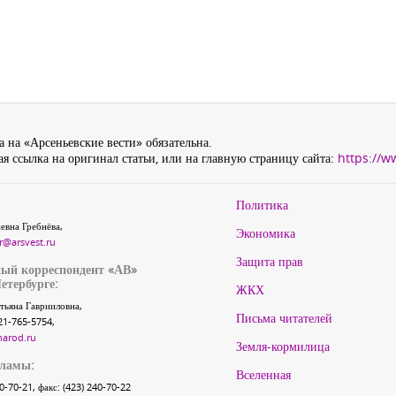
 на «Арсеньевские вести» обязательна.
я ссылка на оригинал статьи, или на главную страницу сайта:
https://w
Политика
евна Гребнёва,
Экономика
r@arsvest.ru
Защита прав
ый корреспондент «АВ»
етербурге:
ЖКХ
тьяна Гаврииловна,
Письма читателей
21-765-5754,
narod.ru
Земля-кормилица
кламы:
Вселенная
40-70-21, факс: (423) 240-70-22