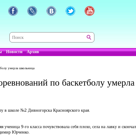
ы
Новости
Архив
тболу умерла школьница
соревнований по баскетболу умерл
олу в школе №2 Дивногорска Красноярского края.
 ученица 9-го класса почувствовала себя плохо, села на лавку и скончал
адимир Юрченко.