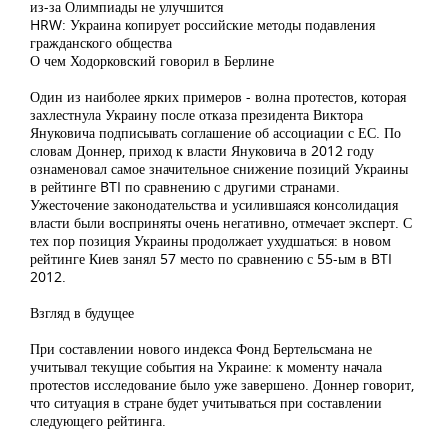
из-за Олимпиады не улучшится
HRW: Украина копирует российские методы подавления
гражданского общества
О чем Ходорковский говорил в Берлине
Один из наиболее ярких примеров - волна протестов, которая
захлестнула Украину после отказа президента Виктора
Януковича подписывать соглашение об ассоциации с ЕС. По
словам Доннер, приход к власти Януковича в 2012 году
ознаменовал самое значительное снижение позиций Украины
в рейтинге BTI по сравнению с другими странами.
Ужесточение законодательства и усилившаяся консолидация
власти были восприняты очень негативно, отмечает эксперт. С
тех пор позиция Украины продолжает ухудшаться: в новом
рейтинге Киев занял 57 место по сравнению с 55-ым в BTI
2012.
Взгляд в будущее
При составлении нового индекса Фонд Бертельсмана не
учитывал текущие события на Украине: к моменту начала
протестов исследование было уже завершено. Доннер говорит,
что ситуация в стране будет учитываться при составлении
следующего рейтинга.