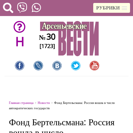
РУБРИКИ
30
№
H
[1723]
Главная страница
Новости
Фонд Бертельсмана: Россия вошла в число
автократических государств
Фонд Бертельсмана: Россия
вошла в число