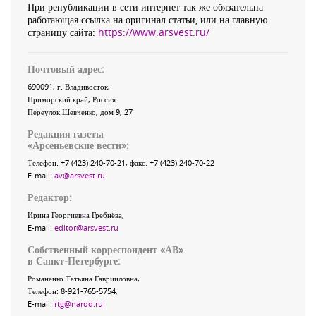
При републикации в сети интернет так же обязательна
работающая ссылка на оригинал статьи, или на главную
страницу сайта:
https://www.arsvest.ru/
Почтовый адрес:
690091
, г.
Владивосток
,
Приморский край
,
Россия
.
Переулок Шевченко
, дом 9, 27
Редакция газеты
«
Арсеньевские вести
»:
Телефон:
+7 (423) 240-70-21
, факс:
+7 (423) 240-70-22
E-mail:
av@arsvest.ru
Редактор:
Ирина Георгиевна Гребнёва,
E-mail:
editor@arsvest.ru
Собственный корреспондент «АВ»
в Санкт-Петербурге:
Романенко Татьяна Гаврииловна,
Телефон: 8-921-765-5754,
E-mail:
rtg@narod.ru