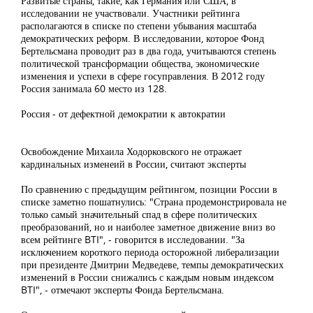
Развитые страны, такие, как Германия или США, в
исследовании не участвовали. Участники рейтинга
располагаются в списке по степени убывания масштаба
демократических реформ. В исследовании, которое Фонд
Бертельсмана проводит раз в два года, учитываются степень
политической трансформации общества, экономические
изменения и успехи в сфере госуправления. В 2012 году
Россия занимала 60 место из 128.
Россия - от дефектной демократии к автократии
Освобождение Михаила Ходорковского не отражает
кардинальных изменеий в России, считают эксперты
По сравнению с предыдущим рейтингом, позиции России в
списке заметно пошатнулись: "Страна продемонстрировала не
только самый значительный спад в сфере политических
преобразований, но и наиболее заметное движение вниз во
всем рейтинге BTI", - говорится в исследовании. "За
исключением короткого периода осторожной либерализации
при президенте Дмитрии Медведеве, темпы демократических
изменений в России снижались с каждым новым индексом
BTI", - отмечают эксперты Фонда Бертельсмана.