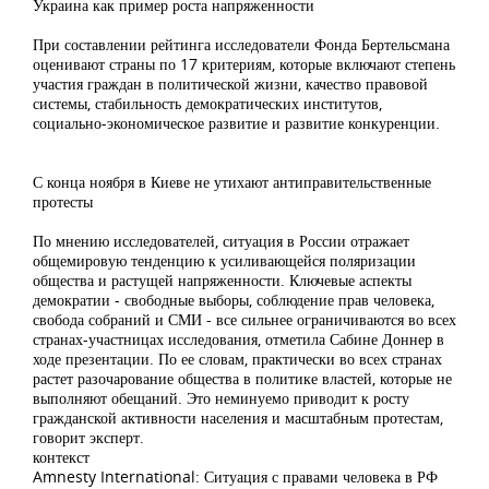
Украина как пример роста напряженности
При составлении рейтинга исследователи Фонда Бертельсмана
оценивают страны по 17 критериям, которые включают степень
участия граждан в политической жизни, качество правовой
системы, стабильность демократических институтов,
социально-экономическое развитие и развитие конкуренции.
С конца ноября в Киеве не утихают антиправительственные
протесты
По мнению исследователей, ситуация в России отражает
общемировую тенденцию к усиливающейся поляризации
общества и растущей напряженности. Ключевые аспекты
демократии - свободные выборы, соблюдение прав человека,
свобода собраний и СМИ - все сильнее ограничиваются во всех
странах-участницах исследования, отметила Сабине Доннер в
ходе презентации. По ее словам, практически во всех странах
растет разочарование общества в политике властей, которые не
выполняют обещаний. Это неминуемо приводит к росту
гражданской активности населения и масштабным протестам,
говорит эксперт.
контекст
Amnesty International: Ситуация с правами человека в РФ