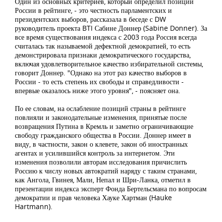
Один из основных критериев, который определил позиции
России в рейтинге, - это честность парламентских и
президентских выборов, рассказала в беседе с DW
руководитель проекта BTI Сабине Доннер (Sabine Donner). За
все время существования индекса с 2003 года Россия всегда
считалась так называемой дефектной демократией, то есть
демонстрировала признаки демократического государства,
включая удовлетворительное качество избирательной системы,
говорит Доннер. "Однако на этот раз качество выборов в
России - то есть степень их свободы и справедливости -
впервые оказалось ниже этого уровня", - поясняет она.
По ее словам, на ослабление позиций страны в рейтинге
повлияли и законодательные изменения, принятые после
возвращения Путина в Кремль и заметно ограничивающие
свободу гражданского общества в России. Доннер имеет в
виду, в частности, закон о клевете, закон об иностранных
агентах и усилившийся контроль за интернетом. Эти
изменения позволили авторам исследования причислить
Россию к числу новых автократий наряду с таким странами,
как Ангола, Гвинея, Мали, Непал и Шри-Ланка, отметил в
презентации индекса эксперт Фонда Бертельсмана по вопросам
демократии и прав человека Хауке Хартман (Hauke
Hartmann).