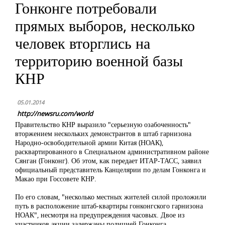
Гонконге потребовали
прямых выборов, несколько
человек вторглись на
территорию военной базы
КНР
05.01.2014
http://newsru.com/world
Правительство КНР выразило "серьезную озабоченность"
вторжением нескольких демонстрантов в штаб гарнизона
Народно-освободительной армии Китая (НОАК),
расквартированного в Специальном административном районе
Сянган (Гонконг). Об этом, как передает ИТАР-ТАСС, заявил
официальный представитель Канцелярии по делам Гонконга и
Макао при Госсовете КНР.
По его словам, "несколько местных жителей силой проложили
путь в расположение штаб-квартиры гонконгского гарнизона
НОАК", несмотря на предупреждения часовых. Двое из
участников акции задержаны полицией Гонконга.