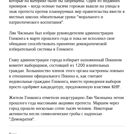
которые на материке были бы запрещены. Один из недавних
примеров – когда осенью тысячи горожан вышли на улицы в
знак протеста против планируемых мер правительства ввести в
местных школах обязательные уроки "морального и
патриотического воспитания".
Лян Чжэньин был избран руководителем администрации
Гонконга в марте прошлого года и пока не исполнил свое
обещание способствовать принятию демократической
избирательной системы в Гонконге.
Главу администрации города избирает назначенный Пекином
комитет выборщиков, состоящий из 1200 влиятельных
граждан. Большинство членов этого органа настроены лояльно
в отношении официального Пекина и, как считают
недовольные граждане Гонконга, вместо проведения выборов
просто одобряют кандидатуру, предложенную властями КНР.
Жители Гонконга отметили инаугурацию Лян Чжэньина летом
прошлого года массовыми акциями протеста. Маршем через
город прошли несколько сотен тысяч человек. Некоторые
активисты несли символические гробы с надписью
"Демократия".
Теги: