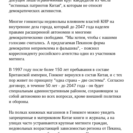
"истинных патриотов Китая", к которым не относят
демократических активистов.
Многие гонконгцы недовольны влиянием властей КНР на
внутренние дела города, который до 2047 года наделен
правами расширенной автономии и многими
демократическими свободами. "Мы хотим, чтобы с нашими
голосами считались. А предлагаемая Пекином форма
демократии неприемлема и фальшива", - пояснил
корреспонденту российского агентства один из участников
митинга.
В 1997 году после более 150 лет пребывания в составе
Британской империи, Гонконг вернулся в состав Китая, и с тех
пор живет по принципу "одна страна – две системы". Согласно
договору, в течение 50 лет - до 2047 года - он будет
специальным административным районом, сохраняющим за
собой автономию во всех вопросах, кроме внешней политики
и обороны.
На полках книжных магазинов в Гонконге можно увидеть
запрещенные в материковом Китае книги и журналы, а на
улицах часто устраиваются крупные митинги граждан,
недовольных возрастающей зависимостью региона от Пекина,