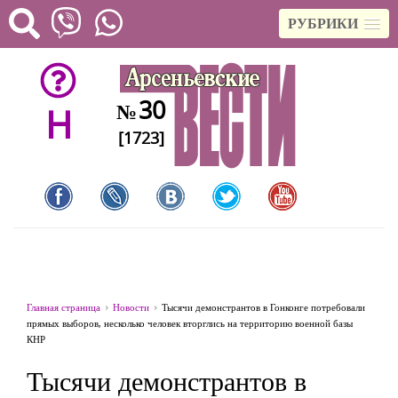
РУБРИКИ
30
№
H
[1723]
Главная страница
Новости
Тысячи демонстрантов в Гонконге потребовали
прямых выборов, несколько человек вторглись на территорию военной базы
КНР
Тысячи демонстрантов в