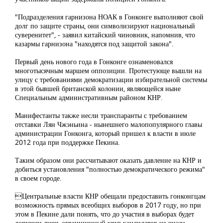
"Подразделения гарнизона НОАК в Гонконге выполняют свой
долг по защите страны, они символизируют национальный
суверенитет", - заявил китайский чиновник, напомнив, что
казармы гарнизона "находятся под защитой закона".
Первый день нового года в Гонконге ознаменовался
многотысячным маршем оппозиции. Протестующе вышли на
улицу с требованиями демократизации избирательной системы
в этой бывшей британской колонии, являющейся ныне
Специальным административным районом КНР.
Манифестанты также несли транспаранты с требованием
отставки Лян Чжэньина - нынешнего малопопулярного главы
администрации Гонконга, который пришел к власти в июле
2012 года при поддержке Пекина.
Таким образом они рассчитывают оказать давление на КНР и
добиться установления "полностью демократического режима"
в своем городе.
Центральные власти КНР обещали предоставить гонконгцам
возможность прямых всеобщих выборов в 2017 году, но при
этом в Пекине дали понять, что до участия в выборах будет
допущен лишь ограниченный круг кандидатов из числа