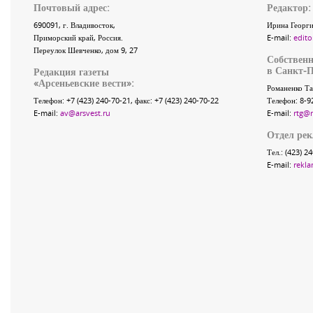
Почтовый адрес:
Редактор:
690091
, г.
Владивосток
,
Ирина Георги
Приморский край
,
Россия
.
E-mail:
edito
Переулок Шевченко
, дом 9, 27
Собственн
в Санкт-П
Редакция газеты
«
Арсеньевские вести
»:
Романенко Та
Телефон:
+7 (423) 240-70-21
, факс:
+7 (423) 240-70-22
Телефон: 8-9
E-mail:
av@arsvest.ru
E-mail:
rtg@
Отдел ре
Тел.: (423) 2
E-mail:
rekla