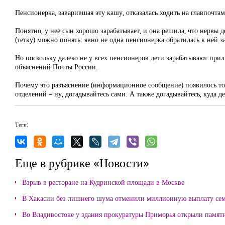
Пенсионерка, заварившая эту кашу, отказалась ходить на главпочтамт
Понятно, у нее сын хорошо зарабатывает, и она решила, что нервы д
(тетку) можно понять: явно не одна пенсионерка обратилась к ней з
Но поскольку далеко не у всех пенсионеров дети зарабатывают прили
объяснений Почты России.
Почему это разъяснение (информационное сообщение) появилось толь
отделений – ну, догадывайтесь сами. А также догадывайтесь, куда 
Теги:
Еще в рубрике «Новости»
Взрыв в ресторане на Кудринской площади в Москве
В Хакасии без лишнего шума отменили миллионную выплату се
Во Владивостоке у здания прокуратуры Приморья открыли памя