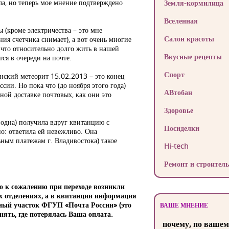
ала, но теперь мое мнение подтверждено
Земля-кормилица
Вселенная
ы (кроме электричества – это мне
Салон красоты
ния счетчика снимает), а вот очень многие
 что относительно долго жить в нашей
Вкусные рецепты
ся в очереди на почте.
Спорт
инский метеорит 15.02.2013 – это конец
сии. Но пока что (до ноября этого года)
АВтобан
ной доставке почтовых, как они это
Здоровье
е одна) получила вдруг квитанцию с
Посиделки
но: ответила ей невежливо. Она
ьным платежам г. Владивостока) такое
Hi-tech
Ремонт и строитель
о к сожалению при переходе возникли
х отделениях, а в квитанции информация
чный участок ФГУП «Почта России» (это
ВАШЕ МНЕНИЕ
ять, где потерялась Ваша оплата.
почему, по вашем