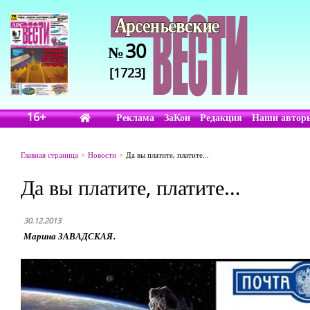
30
№
[1723]
16+
Реклама
ЗаКон
Редакция
Наши автор
Главная страница
Новости
Да вы платите, платите…
Да вы платите, платите…
30.12.2013
Марина ЗАВАДСКАЯ.