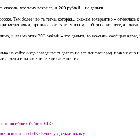
, сказала, что тему закрыла, и 200 рублей – не деньги.
ороже. Тем более что та тетка, которая… скажем толерантно – отнеслась 
а разъяснениями, пришлось отвечать многим, а объяснения нету, а платят
чно, и для многих 200 рублей – это деньги, то все-таки сообщаю адрес, г
ко на сайте (куда заглядывают далеко не все пенсионеры), почему оно н
делись деньги на «технические сложности»…
мьям погибших бойцов СВО
тник основателю ВЧК Феликсу Дзержинскому