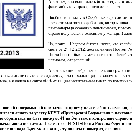
А вот недавно выяснилось (я-то всегда это зн
фактами), что я права, а пенсионеры нет.
Вообще-то я плачу в Сбербанке, через автомат
посоветовала электроработник, которая показа
пенсионеры (а особенно пенсионерки, потому
стране получается в основном у женщин) давят
Ну, почта… Недаром бытует шутка, что челяб
света от 21.12.2012, доставленный Почтой Рос
Почта России была замечена только в безобраз
называют, отправлений.
А вот в конце ноября некая пенсионерка (и н
й к начальнице почтового отделения, а та (начальница) … скажем толерант
 мне, а я нашла на сайте vlad-vc.ru (вычислительный центр по коммунал
а новый программный комплекс по приему платежей от населения, н
роизвели оплату за услугу КГУП «Приморский Водоканал» в почтовы
имо обратиться на Светланскую, 41 на 3-й этаж в контрольно справо
ачальника почтамта. После этого ФГУП «Почта России» будет выясн
аявлении надо будет указывать дату оплаты и номер отделения».