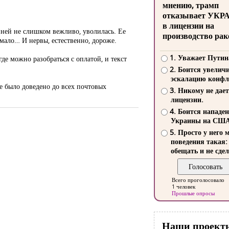
мнению, трамп
отказывает УКР
в лицензии на
к ней не слишком вежливо, уволилась. Ее
производство рак
 мало… И нервы, естественно, дороже.
1. Уважает Путин
де можно разобраться с оплатой, и текст
2. Боится увелич
эскалацию конфл
е было доведено до всех почтовых
3. Никому не дает
лицензии.
4. Боится нападе
Украины на СШ
5. Просто у него 
поведения такая:
обещать и не сдел
Всего проголосовало
1 человек
Прошлые опросы
Наши проект