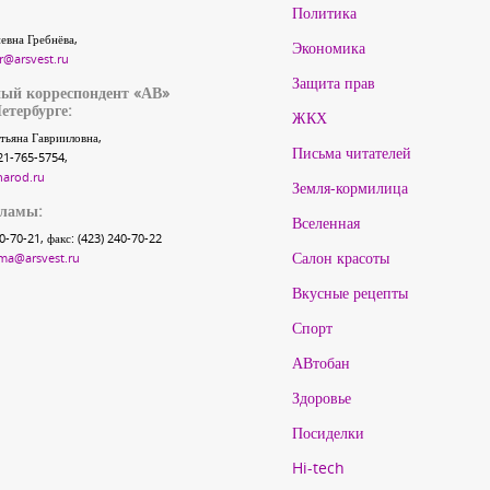
Политика
евна Гребнёва,
Экономика
r@arsvest.ru
Защита прав
ый корреспондент «АВ»
етербурге:
ЖКХ
тьяна Гаврииловна,
Письма читателей
21-765-5754,
narod.ru
Земля-кормилица
кламы:
Вселенная
40-70-21, факс: (423) 240-70-22
Салон красоты
ma@arsvest.ru
Вкусные рецепты
Спорт
АВтобан
Здоровье
Посиделки
Hi-tech