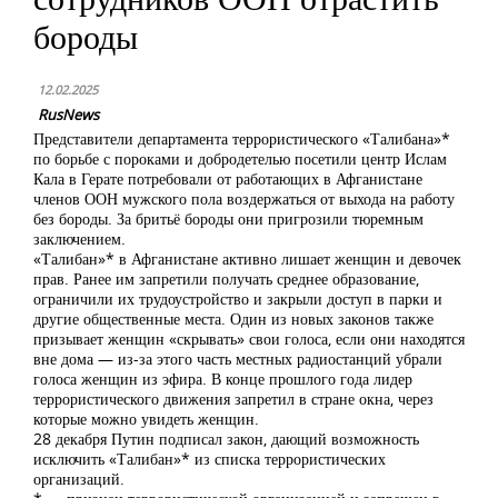
бороды
12.02.2025
RusNews
Представители департамента террористического «Талибана»*
по борьбе с пороками и добродетелью посетили центр Ислам
Кала в Герате потребовали от работающих в Афганистане
членов ООН мужского пола воздержаться от выхода на работу
без бороды. За бритьё бороды они пригрозили тюремным
заключением.
«Талибан»* в Афганистане активно лишает женщин и девочек
прав. Ранее им запретили получать среднее образование,
ограничили их трудоустройство и закрыли доступ в парки и
другие общественные места. Один из новых законов также
призывает женщин «скрывать» свои голоса, если они находятся
вне дома — из-за этого часть местных радиостанций убрали
голоса женщин из эфира. В конце прошлого года лидер
террористического движения запретил в стране окна, через
которые можно увидеть женщин.
28 декабря Путин подписал закон, дающий возможность
исключить «Талибан»* из списка террористических
организаций.