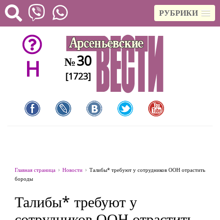
РУБРИКИ
30
№
H
[1723]
Главная страница
Новости
Талибы* требуют у сотрудников ООН отрастить
бороды
Талибы* требуют у
сотрудников ООН отрастить