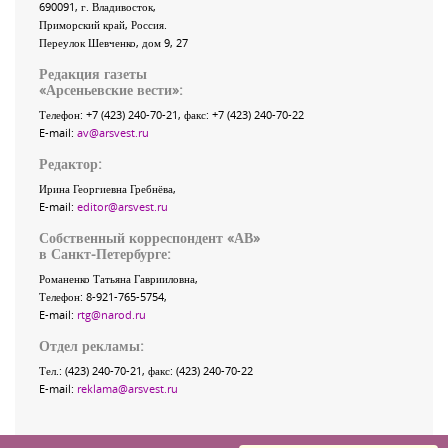
690091
, г.
Владивосток
,
Приморский край
,
Россия
.
Переулок Шевченко
, дом 9, 27
Редакция газеты
«
Арсеньевские вести
»:
Телефон:
+7 (423) 240-70-21
, факс:
+7 (423) 240-70-22
E-mail:
av@arsvest.ru
Редактор:
Ирина Георгиевна Гребнёва,
E-mail:
editor@arsvest.ru
Собственный корреспондент «АВ»
в Санкт-Петербурге:
Романенко Татьяна Гаврииловна,
Телефон: 8-921-765-5754,
E-mail:
rtg@narod.ru
Отдел рекламы:
Тел.: (423) 240-70-21, факс: (423) 240-70-22
E-mail:
reklama@arsvest.ru