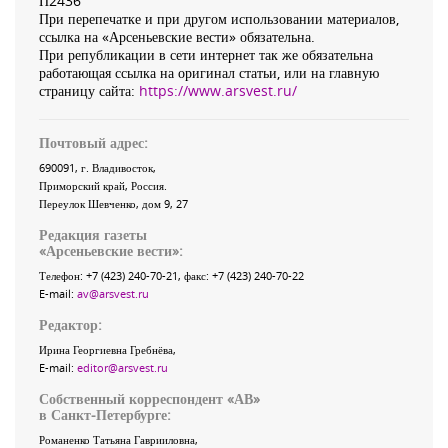
П2436
При перепечатке и при другом использовании материалов,
ссылка на «Арсеньевские вести» обязательна.
При републикации в сети интернет так же обязательна
работающая ссылка на оригинал статьи, или на главную
страницу сайта:
https://www.arsvest.ru/
Почтовый адрес:
690091
, г.
Владивосток
,
Приморский край
,
Россия
.
Переулок Шевченко
, дом 9, 27
Редакция газеты
«
Арсеньевские вести
»:
Телефон:
+7 (423) 240-70-21
, факс:
+7 (423) 240-70-22
E-mail:
av@arsvest.ru
Редактор:
Ирина Георгиевна Гребнёва,
E-mail:
editor@arsvest.ru
Собственный корреспондент «АВ»
в Санкт-Петербурге:
Романенко Татьяна Гаврииловна,