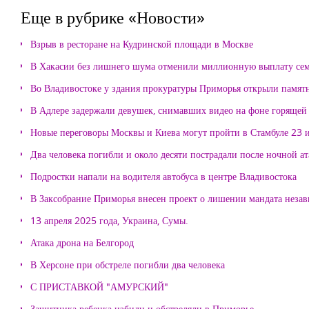
Еще в рубрике «Новости»
Взрыв в ресторане на Кудринской площади в Москве
В Хакасии без лишнего шума отменили миллионную выплату се
Во Владивостоке у здания прокуратуры Приморья открыли памя
В Адлере задержали девушек, снимавших видео на фоне горящей
Новые переговоры Москвы и Киева могут пройти в Стамбуле 23 
Два человека погибли и около десяти пострадали после ночной а
Подростки напали на водителя автобуса в центре Владивостока
В Заксобрание Приморья внесен проект о лишении мандата неза
13 апреля 2025 года, Украина, Сумы.
Атака дрона на Белгород
В Херсоне при обстреле погибли два человека
С ПРИСТАВКОЙ "АМУРСКИЙ"
Защитника ребенка избили и обстреляли в Приморье