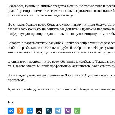
Оказалось, гулять на личные средства можно, но только тихо и печа
редкий ресторан осмелится сделать столь неприличное новогоднее
для чиновного и прочего не бедного люда.
По слухам, больше всего бездарно «пропитым» личным бюджетом во
разрешалось ужинать на банкете без доплаты. Одинокие парламентар
нибудь чужую прожорливую и сильнопьющую женщину – ну, чтобы хо
Говорят, в парламентском закулисье царит всеобщее уныние: разве
особо не разбежишься. 800 тысяч рублей, собранных с 40 депутатов
зажигательную. А еда, пусть и заказанная в одном из самых дороги
Злопыхатели поспешили во всем обвинить Джамбулата Текиева, взяв
Увы, такова участь многих профсоюзных активистов, даже самого вы
Господа-депутаты, не расстраивайте Джамбулата Абдулхалимовича, а 
программе.
А, может, вообще, без этаких трат обойтись? Наверное, негоже нар
Теги: