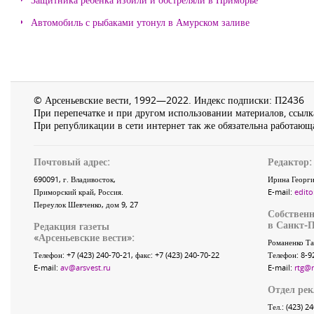
Автомобиль с рыбаками утонул в Амурском заливе
© Арсеньевские вести, 1992—2022. Индекс подписки: П2436
При перепечатке и при другом использовании материалов, ссылка
При републикации в сети интернет так же обязательна работающа
Почтовый адрес:
Редактор:
690091
, г.
Владивосток
,
Ирина Георги
Приморский край
,
Россия
.
E-mail:
edito
Переулок Шевченко
, дом 9, 27
Собственн
в Санкт-П
Редакция газеты
«
Арсеньевские вести
»:
Романенко Та
Телефон:
+7 (423) 240-70-21
, факс:
+7 (423) 240-70-22
Телефон: 8-9
E-mail:
av@arsvest.ru
E-mail:
rtg@
Отдел ре
Тел.: (423) 2