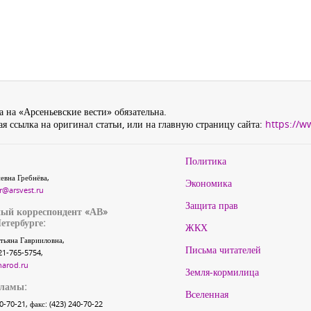
 на «Арсеньевские вести» обязательна.
я ссылка на оригинал статьи, или на главную страницу сайта:
https://w
Политика
евна Гребнёва,
Экономика
r@arsvest.ru
Защита прав
ый корреспондент «АВ»
етербурге:
ЖКХ
тьяна Гаврииловна,
Письма читателей
21-765-5754,
narod.ru
Земля-кормилица
кламы:
Вселенная
40-70-21, факс: (423) 240-70-22