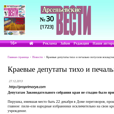
30
№
[1723]
16+
Реклама
ЗаКон
Редакция
Наши автор
Главная страница
Новости
Краевые депутаты тихо и печально потусили вскладчи
Краевые депутаты тихо и печал
27.12.2013
http://proprimorye.com
Депутатам Законодательного собрания края не стыдно было прид
Пирушка, имевшая место быть 22 декабря в Доме переговоров, прош
главное: пили-ели народные избранники исключительно на свои кров
учреждение.