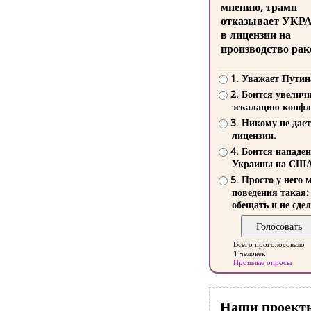
мнению, трамп
отказывает УКР
в лицензии на
производство рак
1. Уважает Путин
2. Боится увелич
эскалацию конфл
3. Никому не дает
лицензии.
4. Боится нападе
Украины на СШ
5. Просто у него 
поведения такая:
обещать и не сдел
Всего проголосовало
1 человек
Прошлые опросы
Наши проект