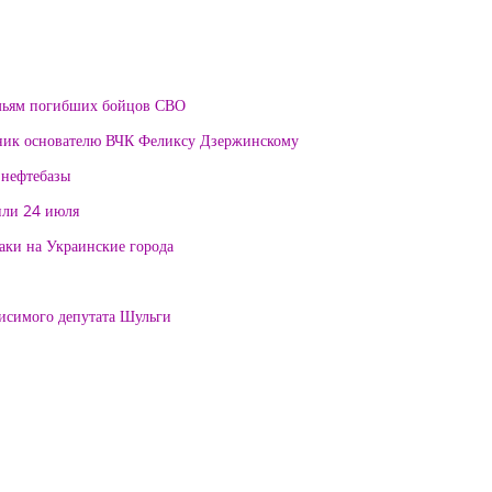
мьям погибших бойцов СВО
тник основателю ВЧК Феликсу Дзержинскому
 нефтебазы
или 24 июля
таки на Украинские города
висимого депутата Шульги