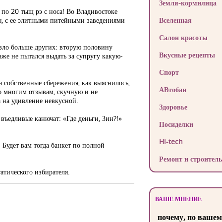
Земля-кормилица
ь по 20 тыщ рэ с носа! Во Владивостоке
ы, с ее элитными питейными заведениями
Вселенная
Салон красоты
езло больше других: вторую половину
Вкусные рецепты
аже не пытался выдать за супругу какую-
Спорт
 собственные сбережения, как выяснилось,
АВтобан
по многим отзывам, скучную и не
а на удивление невкусной.
Здоровье
въедливые канючат: «Где деньги, Зин?!»
Посиделки
Hi-tech
 Будет вам тогда банкет по полной
Ремонт и строитель
атического избирателя.
ВАШЕ МНЕНИЕ
почему, по вашем