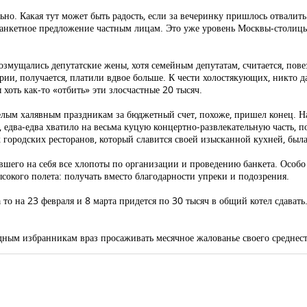
льно. Какая тут может быть радость, если за вечеринку пришлось отвалит
 банкетное предложение частным лицам. Это уже уровень Москвы-столиц
змущались депутатские жены, хотя семейным депутатам, считается, пов
ии, получается, платили вдвое больше. К чести холостякующих, никто д
ть как-то «отбить» эти злосчастные 20 тысяч.
селым халявным праздникам за бюджетный счет, похоже, пришел конец. На
, едва-едва хватило на весьма куцую концертно-развлекательную часть, 
х городских ресторанов, который славится своей изысканной кухней, был
шего на себя все хлопоты по организации и проведению банкета. Особо 
сокого полета: получать вместо благодарности упреки и подозрения.
то на 23 февраля и 8 марта придется по 30 тысяч в общий котел сдавать.
одным избранникам враз просаживать месячное жалованье своего среднест