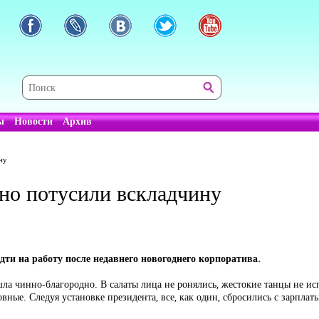
ы
Новости
Архив
ну
ьно потусили вскладчину
ти на работу после недавнего новогоднего корпоратива.
ла чинно-благородно. В салаты лица не ронялись, жестокие танцы не исп
ные. Следуя установке президента, все, как один, сбросились с зарплат