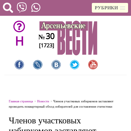
РУБРИКИ
30
№
H
[1723]
Главная страница
Новости
Членов участковых избиркомов заставляют
проводить поквартирный обход избирателей для составления статистики
Членов участковых
избиркомов заставляют