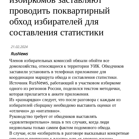
проводить поквартирный
обход избирателей для
составления статистики
21.02.2024
RusNews
Членов избирательных комиссий обязали обойти все
домохозяйства, относящиеся к территории УИК. Обходчиков
заставили установить в телефонах приложение для
координации маршрута обхода и составления статистики.
Источник RusNews, работающий в участковом избиркоме
одного из регионов России, поделился текстом методички,
которая прилагается к анкете приложения.
Из «разнарядки» следует, что после разговора с каждым из
избирателей сборщику необходимо выставить оценки от
«отлично» до «негативно».
Руководство требует от обходчиков выставлять
«удовлетворительно» лишь в тех случаях, когда люди
недовольны только самим фактом подомового обхода.
В случае, если «избиратель в разговоре высказывал конкретные
серьезные претензии к власти» или «к уровню жизни»