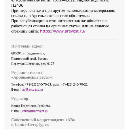
П2436
При перепечатке и при другом использовании материалов,
ссылка на «Арсеньевские вести» обязательна.
При републикации в сети интернет так же обязательна
работающая ссылка на оригинал статьи, или на главную
страницу сайта:
https://www.arsvest.ru/
Почтовый адрес:
690091
, г.
Владивосток
,
Приморский край
,
Россия
.
Переулок Шевченко
, дом 9, 27
Редакция газеты
«
Арсеньевские вести
»:
Телефон:
+7 (423) 240-70-21
, факс:
+7 (423) 240-70-22
E-mail:
av@arsvest.ru
Редактор:
Ирина Георгиевна Гребнёва,
E-mail:
editor@arsvest.ru
Собственный корреспондент «АВ»
в Санкт-Петербурге: