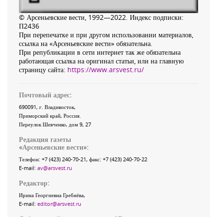
© Арсеньевские вести, 1992—2022. Индекс подписки:
П2436
При перепечатке и при другом использовании материалов,
ссылка на «Арсеньевские вести» обязательна.
При републикации в сети интернет так же обязательна
работающая ссылка на оригинал статьи, или на главную
страницу сайта:
https://www.arsvest.ru/
Почтовый адрес:
690091
, г.
Владивосток
,
Приморский край
,
Россия
.
Переулок Шевченко
, дом 9, 27
Редакция газеты
«
Арсеньевские вести
»:
Телефон:
+7 (423) 240-70-21
, факс:
+7 (423) 240-70-22
E-mail:
av@arsvest.ru
Редактор:
Ирина Георгиевна Гребнёва,
E-mail:
editor@arsvest.ru