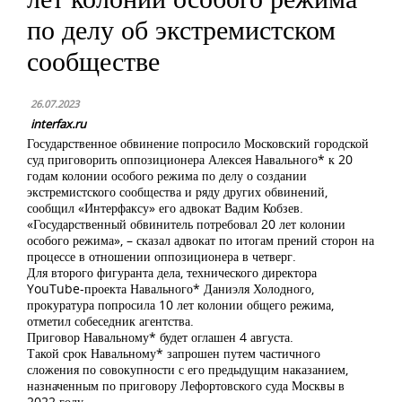
по делу об экстремистском
сообществе
26.07.2023
interfax.ru
Государственное обвинение попросило Московский городской
суд приговорить оппозиционера Алексея Навального* к 20
годам колонии особого режима по делу о создании
экстремистского сообщества и ряду других обвинений,
сообщил «Интерфаксу» его адвокат Вадим Кобзев.
«Государственный обвинитель потребовал 20 лет колонии
особого режима», – сказал адвокат по итогам прений сторон на
процессе в отношении оппозиционера в четверг.
Для второго фигуранта дела, технического директора
YouTube-проекта Навального* Даниэля Холодного,
прокуратура попросила 10 лет колонии общего режима,
отметил собеседник агентства.
Приговор Навальному* будет оглашен 4 августа.
Такой срок Навальному* запрошен путем частичного
сложения по совокупности с его предыдущим наказанием,
назначенным по приговору Лефортовского суда Москвы в
2022 году.