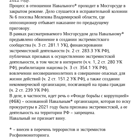
Процесс в отношении Навального* проходит в Мосгорсуде в
закрытом режиме. Дело слушается в исправительной колонии
№ 6 поселка Мелехова Владимирской области, где
оппозиционер отбывает наказание по предыдущему
приговору.
В рамках рассматриваемого Мосгорсудом дела Навальному*
предъявлено обвинение в создании экстремистского
сообщества (ч. 3 ст. 281.1 УК), финансировании
экстремистской деятельности (ч. 2 ст. 283.3 УК РФ),
публичных призывах к осуществлению экстремистской
деятельности, в том числе в интернете (ч.ч. 1, 2 ст. 280 УК
РФ), реабилитации нацизма (ч. 3 ст. 354.1 УК РФ),
вовлечении несовершеннолетних в совершение опасных для
жизни действий (ч. 2 ст. 151.2 УК РФ), а также создании
некоммерческой организации, посягающей на права граждан
(ч. 2 ст. 239 УК РФ).
В деле, в частности, идет речь о «Фонде борьбы с коррупцией»
(ФБК) – основанной Навальным* организации, которая по иску
прокуратуры в 2021 году была признана экстремистской, а ее
деятельность на территории РФ – запрещена.
Навальный не признает вину.
* – внесен в перечень террористов и экстремистов
Росфинмониторинга.