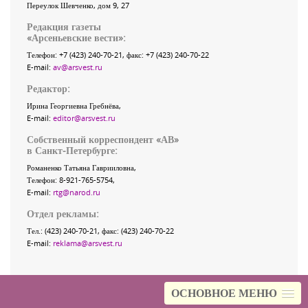
Переулок Шевченко
, дом 9, 27
Редакция газеты
«
Арсеньевские вести
»:
Телефон:
+7 (423) 240-70-21
, факс:
+7 (423) 240-70-22
E-mail:
av@arsvest.ru
Редактор:
Ирина Георгиевна Гребнёва,
E-mail:
editor@arsvest.ru
Собственный корреспондент «АВ»
в Санкт-Петербурге:
Романенко Татьяна Гаврииловна,
Телефон: 8-921-765-5754,
E-mail:
rtg@narod.ru
Отдел рекламы:
Тел.: (423) 240-70-21, факс: (423) 240-70-22
E-mail:
reklama@arsvest.ru
ОСНОВНОЕ МЕНЮ