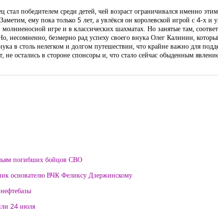
ц стал победителем среди детей, чей возраст ограничивался именно эти
аметим, ему пока только 5 лет, а увлёкся он королевской игрой с 4-х и
 молниеносной игре и в классических шахматах. Но занятые там, соответ
Но, несомненно, безмерно рад успеху своего внука Олег Калинин, котор
ка в столь нелегком и долгом путешествии, что крайне важно для подд
, не остались в стороне спонсоры и, что стало сейчас обыденным явлен
мьям погибших бойцов СВО
тник основателю ВЧК Феликсу Дзержинскому
 нефтебазы
или 24 июля