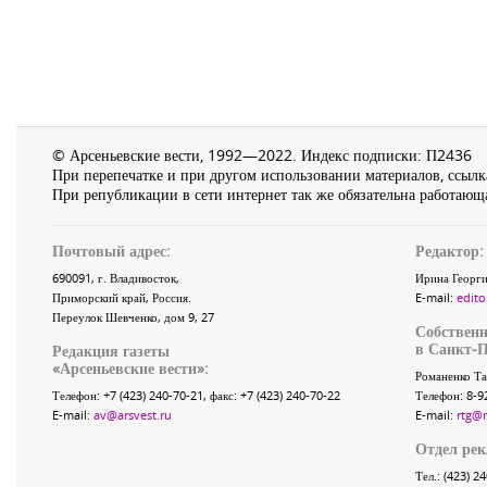
© Арсеньевские вести, 1992—2022. Индекс подписки: П2436
При перепечатке и при другом использовании материалов, ссылка
При републикации в сети интернет так же обязательна работающа
Почтовый адрес:
Редактор:
690091
, г.
Владивосток
,
Ирина Георги
Приморский край
,
Россия
.
E-mail:
edito
Переулок Шевченко
, дом 9, 27
Собственн
в Санкт-П
Редакция газеты
«
Арсеньевские вести
»:
Романенко Та
Телефон:
+7 (423) 240-70-21
, факс:
+7 (423) 240-70-22
Телефон: 8-9
E-mail:
av@arsvest.ru
E-mail:
rtg@
Отдел ре
Тел.: (423) 2