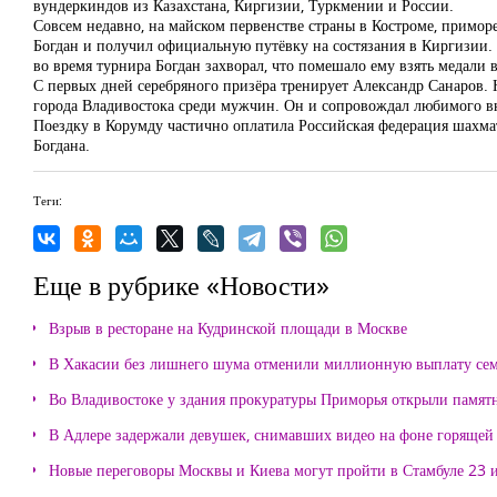
вундеркиндов из Казахстана, Киргизии, Туркмении и России.
Совсем недавно, на майском первенстве страны в Костроме, приморе
Богдан и получил официальную путёвку на состязания в Киргизии. З
во время турнира Богдан захворал, что помешало ему взять медали в
С первых дней серебряного призёра тренирует Александр Санаров. 
города Владивостока среди мужчин. Он и сопровождал любимого вну
Поездку в Корумду частично оплатила Российская федерация шахмат
Богдана.
Теги:
Еще в рубрике «Новости»
Взрыв в ресторане на Кудринской площади в Москве
В Хакасии без лишнего шума отменили миллионную выплату се
Во Владивостоке у здания прокуратуры Приморья открыли памя
В Адлере задержали девушек, снимавших видео на фоне горящей
Новые переговоры Москвы и Киева могут пройти в Стамбуле 23 