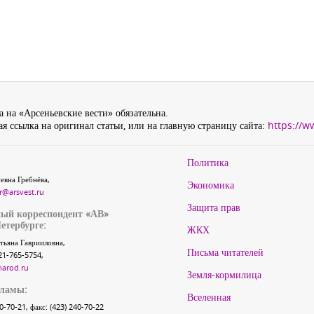
 на «Арсеньевские вести» обязательна.
я ссылка на оригинал статьи, или на главную страницу сайта:
https://w
Политика
евна Гребнёва,
Экономика
r@arsvest.ru
Защита прав
ый корреспондент «АВ»
етербурге:
ЖКХ
тьяна Гаврииловна,
Письма читателей
21-765-5754,
narod.ru
Земля-кормилица
кламы:
Вселенная
40-70-21, факс: (423) 240-70-22