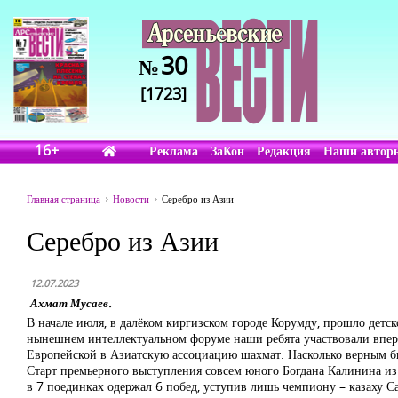
30
№
[1723]
16+
Реклама
ЗаКон
Редакция
Наши автор
Главная страница
Новости
Серебро из Азии
Серебро из Азии
12.07.2023
Ахмат Мусаев.
В начале июля, в далёком киргизском городе Корумду, прошло детс
нынешнем интеллектуальном форуме наши ребята участвовали впервы
Европейской в Азиатскую ассоциацию шахмат. Насколько верным б
Старт премьерного выступления совсем юного Богдана Калинина из 
в 7 поединках одержал 6 побед, уступив лишь чемпиону – казаху С