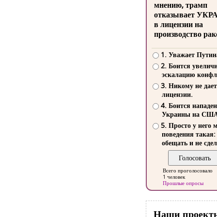
мнению, трамп
отказывает УКР
в лицензии на
производство рак
1. Уважает Путин
2. Боится увелич
эскалацию конфл
3. Никому не дает
лицензии.
4. Боится нападе
Украины на СШ
5. Просто у него 
поведения такая:
обещать и не сдел
Всего проголосовало
1 человек
Прошлые опросы
Наши проект