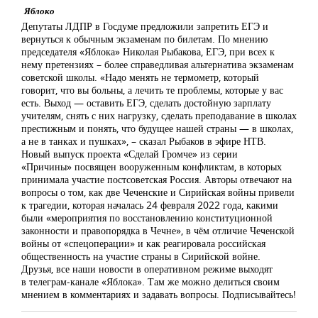
Яблоко
Депутаты ЛДПР в Госдуме предложили запретить ЕГЭ и
вернуться к обычным экзаменам по билетам. По мнению
председателя «Яблока» Николая Рыбакова, ЕГЭ, при всех к
нему претензиях – более справедливая альтернатива экзаменам
советской школы. «Надо менять не термометр, который
говорит, что вы больны, а лечить те проблемы, которые у вас
есть. Выход — оставить ЕГЭ, сделать достойную зарплату
учителям, снять с них нагрузку, сделать преподавание в школах
престижным и понять, что будущее нашей страны — в школах,
а не в танках и пушках», – сказал Рыбаков в эфире НТВ.
Новый выпуск проекта «Сделай Громче» из серии
«Причины» посвящен вооруженным конфликтам, в которых
принимала участие постсоветская Россия. Авторы отвечают на
вопросы о том, как две Чеченские и Сирийская войны привели
к трагедии, которая началась 24 февраля 2022 года, какими
были «мероприятия по восстановлению конституционной
законности и правопорядка в Чечне», в чём отличие Чеченской
войны от «спецоперации» и как реагировала российская
общественность на участие страны в Сирийской войне.
Друзья, все наши новости в оперативном режиме выходят
в телеграм-канале «Яблока». Там же можно делиться своим
мнением в комментариях и задавать вопросы. Подписывайтесь!