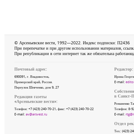
© Арсеньевские вести, 1992—2022. Индекс подписки: П2436
При перепечатке и при другом использовании материалов, ссылка
При републикации в сети интернет так же обязательна работающа
Почтовый адрес:
Редактор:
690091
, г.
Владивосток
,
Ирина Георги
Приморский край
,
Россия
.
E-mail:
edito
Переулок Шевченко
, дом 9, 27
Собственн
в Санкт-П
Редакция газеты
«
Арсеньевские вести
»:
Романенко Та
Телефон:
+7 (423) 240-70-21
, факс:
+7 (423) 240-70-22
Телефон: 8-9
E-mail:
av@arsvest.ru
E-mail:
rtg@
Отдел ре
Тел.: (423) 2