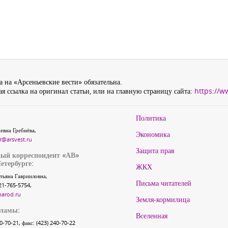
 на «Арсеньевские вести» обязательна.
я ссылка на оригинал статьи, или на главную страницу сайта:
https://w
Политика
евна Гребнёва,
Экономика
r@arsvest.ru
Защита прав
ый корреспондент «АВ»
етербурге:
ЖКХ
тьяна Гаврииловна,
Письма читателей
21-765-5754,
narod.ru
Земля-кормилица
кламы:
Вселенная
40-70-21, факс: (423) 240-70-22