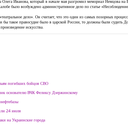
ы Олега Иванова, который в начале мая разгромил мемориал Немцова на
жалобе было возбуждено административное дело по статье «Несоблюдени
еатральное дело». Он считает, что это один из самых позорных процес
ли бы такое правосудие было в царской России, то должны были судить Д
а произведение искусства.
мьям погибших бойцов СВО
тник основателю ВЧК Феликсу Дзержинскому
 нефтебазы
или 24 июля
таки на Украинские города