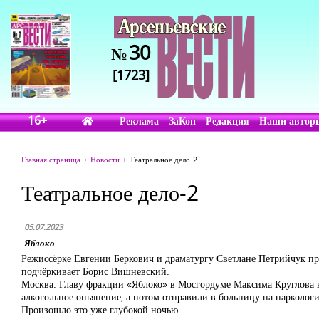
30
№
[1723]
16+
Реклама
ЗаКон
Редакция
Наши автор
Главная страница
Новости
Театральное дело-2
Театральное дело-2
05.07.2023
Яблоко
Режиссёрке Евгении Беркович и драматургу Светлане Петрийчук про
подчёркивает Борис Вишневский.
Москва. Главу фракции «Яблоко» в Мосгордуме Максима Круглова в
алкогольное опьянение, а потом отправили в больницу на наркологи
Произошло это уже глубокой ночью.