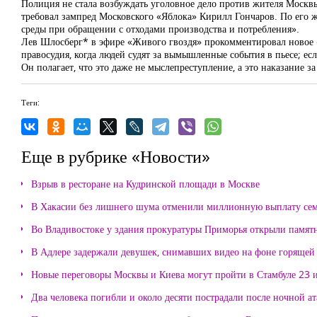
Полиция не стала возбуждать уголовное дело против жителя Москв
требовал зампред Московского «Яблока» Кирилл Гончаров. По его 
среды при обращении с отходами производства и потребления».
Лев Шлосберг* в эфире «Живого гвоздя» прокомментировал новое «т
правосудия, когда людей судят за вымышленные события в пьесе; ес
Он полагает, что это даже не мыслепреступление, а это наказание з
Теги:
Еще в рубрике «Новости»
Взрыв в ресторане на Кудринской площади в Москве
В Хакасии без лишнего шума отменили миллионную выплату се
Во Владивостоке у здания прокуратуры Приморья открыли памя
В Адлере задержали девушек, снимавших видео на фоне горящей
Новые переговоры Москвы и Киева могут пройти в Стамбуле 23 
Два человека погибли и около десяти пострадали после ночной а