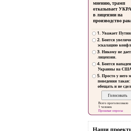
мнению, трамп
отказывает УКР
в лицензии на
производство рак
1. Уважает Путин
2. Боится увелич
эскалацию конфл
3. Никому не дает
лицензии.
4. Боится нападе
Украины на СШ
5. Просто у него 
поведения такая:
обещать и не сдел
Всего проголосовало
1 человек
Прошлые опросы
Наши проект