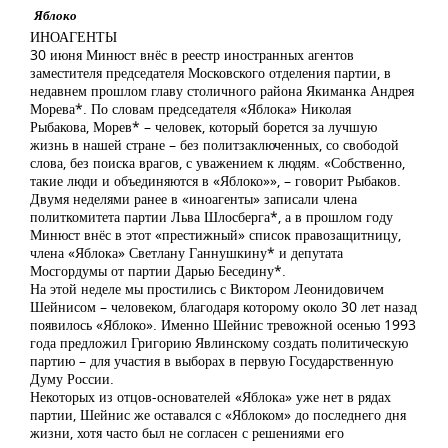
Яблоко
ИНОАГЕНТЫ
30 июня Минюст внёс в реестр иностранных агентов
заместителя председателя Московского отделения партии, в
недавнем прошлом главу столичного района Якиманка Андрея
Морева*. По словам председателя «Яблока» Николая
Рыбакова, Морев* – человек, который борется за лучшую
жизнь в нашей стране – без политзаключенных, со свободой
слова, без поиска врагов, с уважением к людям. «Собственно,
такие люди и объединяются в «Яблоко»», – говорит Рыбаков.
Двумя неделями ранее в «иноагенты» записали члена
политкомитета партии Льва Шлосберга*, а в прошлом году
Минюст внёс в этот «престижный» список правозащитницу,
члена «Яблока» Светлану Ганнушкину* и депутата
Мосгордумы от партии Дарью Беседину*.
На этой неделе мы простились с Виктором Леонидовичем
Шейнисом – человеком, благодаря которому около 30 лет назад
появилось «Яблоко». Именно Шейнис тревожной осенью 1993
года предложил Григорию Явлинскому создать политическую
партию – для участия в выборах в первую Государственную
Думу России.
Некоторых из отцов-основателей «Яблока» уже нет в рядах
партии, Шейнис же оставался с «Яблоком» до последнего дня
жизни, хотя часто был не согласен с решениями его