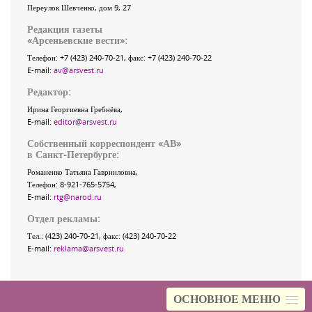
Переулок Шевченко
, дом 9, 27
Редакция газеты
«
Арсеньевские вести
»:
Телефон:
+7 (423) 240-70-21
, факс:
+7 (423) 240-70-22
E-mail:
av@arsvest.ru
Редактор:
Ирина Георгиевна Гребнёва,
E-mail:
editor@arsvest.ru
Собственный корреспондент «АВ»
в Санкт-Петербурге:
Романенко Татьяна Гаврииловна,
Телефон: 8-921-765-5754,
E-mail:
rtg@narod.ru
Отдел рекламы:
Тел.: (423) 240-70-21, факс: (423) 240-70-22
E-mail:
reklama@arsvest.ru
ОСНОВНОЕ МЕНЮ