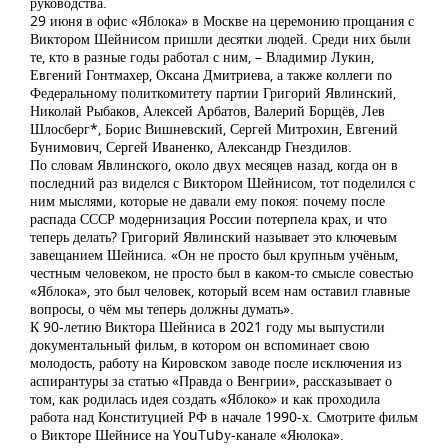
руководства.
29 июня в офис «Яблока» в Москве на церемонию прощания с
Виктором Шейнисом пришли десятки людей. Среди них были
те, кто в разные годы работал с ним, – Владимир Лукин,
Евгений Гонтмахер, Оксана Дмитриева, а также коллеги по
Федеральному политкомитету партии Григорий Явлинский,
Николай Рыбаков, Алексей Арбатов, Валерий Борщёв, Лев
Шлосберг*, Борис Вишневский, Сергей Митрохин, Евгений
Бунимович, Сергей Иваненко, Александр Гнездилов.
По словам Явлинского, около двух месяцев назад, когда он в
последний раз виделся с Виктором Шейнисом, тот поделился с
ним мыслями, которые не давали ему покоя: почему после
распада СССР модернизация России потерпела крах, и что
теперь делать? Григорий Явлинский называет это ключевым
завещанием Шейниса. «Он не просто был крупным учёным,
честным человеком, не просто был в каком-то смысле совестью
«Яблока», это был человек, который всем нам оставил главные
вопросы, о чём мы теперь должны думать».
К 90-летию Виктора Шейниса в 2021 году мы выпустили
документальный фильм, в котором он вспоминает свою
молодость, работу на Кировском заводе после исключения из
аспирантуры за статью «Правда о Венгрии», рассказывает о
том, как родилась идея создать «Яблоко» и как проходила
работа над Конституцией РФ в начале 1990-х. Смотрите фильм
о Викторе Шейнисе на YouTubу-канале «Яюлока».