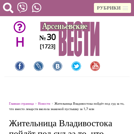
РУБРИКИ
30
№
H
[1723]
Главная страница
Новости
Жительница Владивостока пойдёт под суд за то,
что вместо лекарств вколола знакомой пустышку за 1,7 млн
Жительница Владивостока
пойдёт под суд за то, что