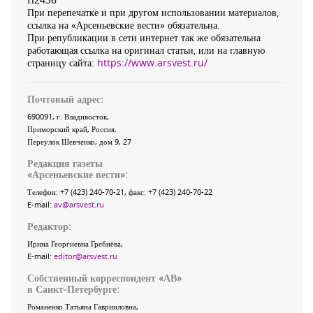
При перепечатке и при другом использовании материалов,
ссылка на «Арсеньевские вести» обязательна.
При републикации в сети интернет так же обязательна
работающая ссылка на оригинал статьи, или на главную
страницу сайта:
https://www.arsvest.ru/
Почтовый адрес:
690091
, г.
Владивосток
,
Приморский край
,
Россия
.
Переулок Шевченко
, дом 9, 27
Редакция газеты
«
Арсеньевские вести
»:
Телефон:
+7 (423) 240-70-21
, факс:
+7 (423) 240-70-22
E-mail:
av@arsvest.ru
Редактор:
Ирина Георгиевна Гребнёва,
E-mail:
editor@arsvest.ru
Собственный корреспондент «АВ»
в Санкт-Петербурге:
Романенко Татьяна Гаврииловна,