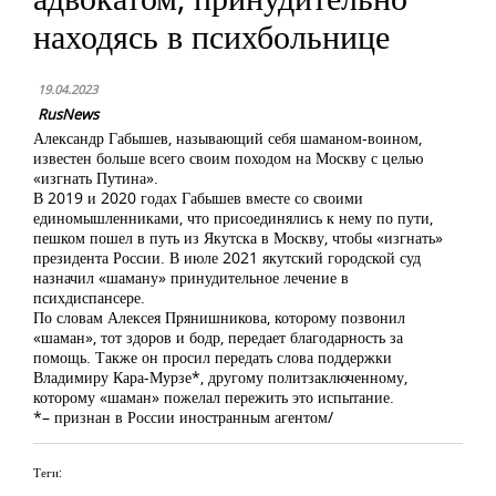
находясь в психбольнице
19.04.2023
RusNews
Александр Габышев, называющий себя шаманом-воином,
известен больше всего своим походом на Москву с целью
«изгнать Путина».
В 2019 и 2020 годах Габышев вместе со своими
единомышленниками, что присоединялись к нему по пути,
пешком пошел в путь из Якутска в Москву, чтобы «изгнать»
президента России. В июле 2021 якутский городской суд
назначил «шаману» принудительное лечение в
психдиспансере.
По словам Алексея Прянишникова, которому позвонил
«шаман», тот здоров и бодр, передает благодарность за
помощь. Также он просил передать слова поддержки
Владимиру Кара-Мурзе*, другому политзаключенному,
которому «шаман» пожелал пережить это испытание.
*– признан в России иностранным агентом/
Теги: