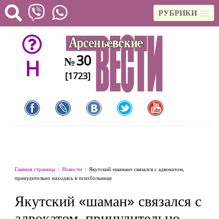
РУБРИКИ
30
№
H
[1723]
Главная страница
Новости
Якутский «шаман» связался с адвокатом,
принудительно находясь в психбольнице
Якутский «шаман» связался с
адвокатом, принудительно