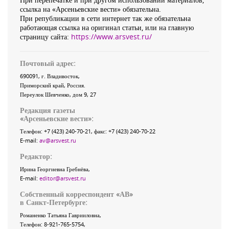
ссылка на «Арсеньевские вести» обязательна.
При републикации в сети интернет так же обязательна
работающая ссылка на оригинал статьи, или на главную
страницу сайта:
https://www.arsvest.ru/
Почтовый адрес:
690091
, г.
Владивосток
,
Приморский край
,
Россия
.
Переулок Шевченко
, дом 9, 27
Редакция газеты
«
Арсеньевские вести
»:
Телефон:
+7 (423) 240-70-21
, факс:
+7 (423) 240-70-22
E-mail:
av@arsvest.ru
Редактор:
Ирина Георгиевна Гребнёва,
E-mail:
editor@arsvest.ru
Собственный корреспондент «АВ»
в Санкт-Петербурге:
Романенко Татьяна Гаврииловна,
Телефон: 8-921-765-5754,