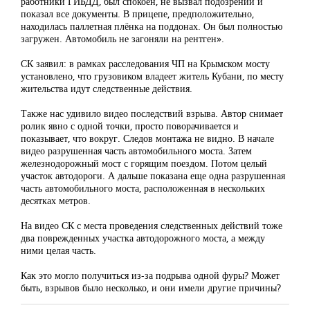
работники ГИБДД, был спокоен, не вызвал подозрений и
показал все документы. В прицепе, предположительно,
находилась паллетная плёнка на поддонах. Он был полностью
загружен. Автомобиль не загоняли на рентген».
СК заявил: в рамках расследования ЧП на Крымском мосту
установлено, что грузовиком владеет житель Кубани, по месту
жительства идут следственные действия.
Также нас удивило видео последствий взрыва. Автор снимает
ролик явно с одной точки, просто поворачивается и
показывает, что вокруг. Следов монтажа не видно. В начале
видео разрушенная часть автомобильного моста. Затем
железнодорожный мост с горящим поездом. Потом целый
участок автодороги. А дальше показана еще одна разрушенная
часть автомобильного моста, расположенная в нескольких
десятках метров.
На видео СК с места проведения следственных действий тоже
два поврежденных участка автодорожного моста, а между
ними целая часть.
Как это могло получиться из-за подрыва одной фуры? Может
быть, взрывов было несколько, и они имели другие причины?