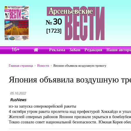
30
№
[1723]
16+
Реклама
ЗаКон
Редакция
Наши автор
Главная страница
Новости
Япония объявила воздушную тревогу
Япония объявила воздушную тр
05.10.2022
RusNews
из-за запуска северокорейской ракеты
4 октября утром ракета пролетела над префектурой Хоккайдо и упал
Жителей северных районов Японии призвали укрыться в бомбоубеж
Токио созвало совет национальной безопасности. Южная Корея об