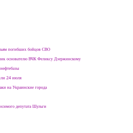
мьям погибших бойцов СВО
тник основателю ВЧК Феликсу Дзержинскому
 нефтебазы
или 24 июля
таки на Украинские города
висимого депутата Шульги