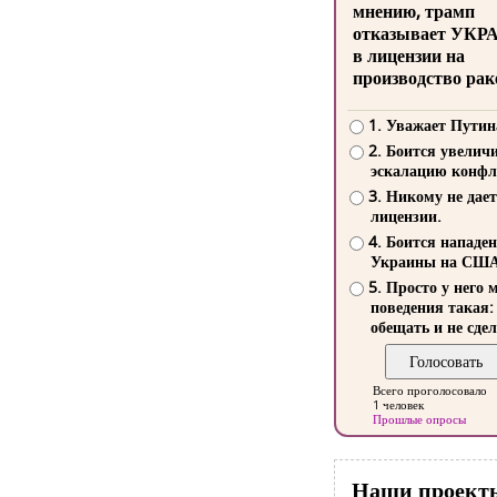
мнению, трамп
отказывает УКР
в лицензии на
производство рак
1. Уважает Путин
2. Боится увелич
эскалацию конфл
3. Никому не дает
лицензии.
4. Боится нападе
Украины на СШ
5. Просто у него 
поведения такая:
обещать и не сдел
Всего проголосовало
1 человек
Прошлые опросы
Наши проект