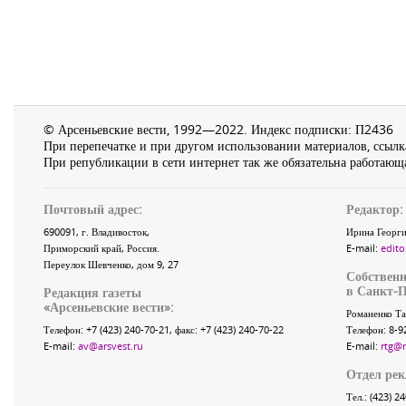
© Арсеньевские вести, 1992—2022. Индекс подписки: П2436
При перепечатке и при другом использовании материалов, ссылка
При републикации в сети интернет так же обязательна работающа
Почтовый адрес:
Редактор:
690091
, г.
Владивосток
,
Ирина Георги
Приморский край
,
Россия
.
E-mail:
edito
Переулок Шевченко
, дом 9, 27
Собственн
в Санкт-П
Редакция газеты
«
Арсеньевские вести
»:
Романенко Та
Телефон:
+7 (423) 240-70-21
, факс:
+7 (423) 240-70-22
Телефон: 8-9
E-mail:
av@arsvest.ru
E-mail:
rtg@
Отдел ре
Тел.: (423) 2