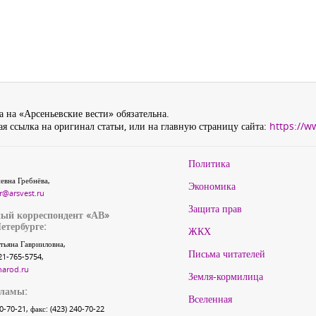
 на «Арсеньевские вести» обязательна.
я ссылка на оригинал статьи, или на главную страницу сайта:
https://w
Политика
евна Гребнёва,
Экономика
r@arsvest.ru
Защита прав
ый корреспондент «АВ»
етербурге:
ЖКХ
тьяна Гаврииловна,
Письма читателей
21-765-5754,
narod.ru
Земля-кормилица
кламы:
Вселенная
40-70-21, факс: (423) 240-70-22