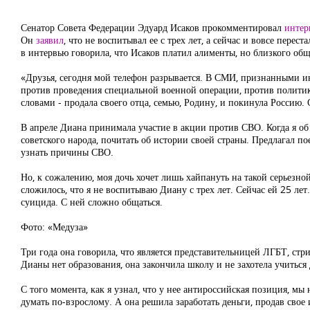
Сенатор Совета Федерации Эдуард Исаков прокомментировал
интер
Он
заявил
, что не воспитывал ее с трех лет, а сейчас и вовсе пере
в интервью говорила, что Исаков платил алименты, но близкого общ
«Друзья, сегодня мой телефон разрывается. В СМИ, признанными и
против проведения специальной военной операции, против политик
словами - продала своего отца, семью, Родину, и покинула Россию. 
В апреле Диана принимала участие в акции против СВО. Когда я об 
советского народа, почитать об истории своей страны. Предлагал по
узнать причины СВО.
Но, к сожалению, моя дочь хочет лишь хайпануть на такой серьезной
сложилось, что я не воспитываю Диану с трех лет. Сейчас ей 25 лет
суицида. С ней сложно общаться.
Фото: «Медуза»
Три года она говорила, что является представительницей ЛГБТ, стриг
Дианы нет образования, она закончила школу и не захотела учиться 
С того момента, как я узнал, что у нее антироссийская позиция, мы 
думать по-взрослому. А она решила заработать деньги, продав свое