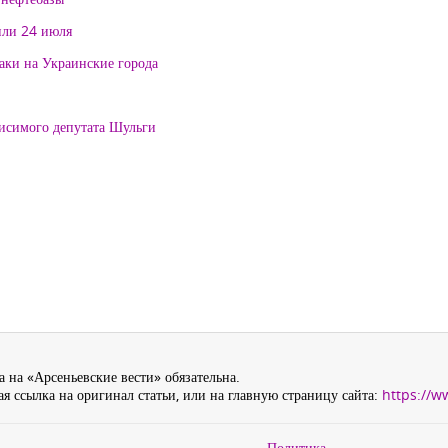
или 24 июля
таки на Украинские города
висимого депутата Шульги
 на «Арсеньевские вести» обязательна.
я ссылка на оригинал статьи, или на главную страницу сайта:
https://w
Политика