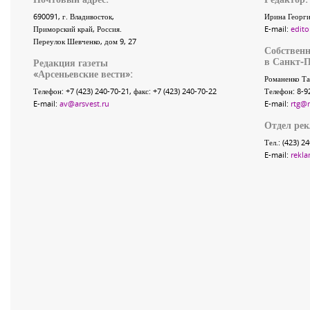
690091
, г.
Владивосток
,
Ирина Георги
Приморский край
,
Россия
.
E-mail:
edito
Переулок Шевченко
, дом 9, 27
Собственн
в Санкт-П
Редакция газеты
«
Арсеньевские вести
»:
Романенко Та
Телефон:
+7 (423) 240-70-21
, факс:
+7 (423) 240-70-22
Телефон: 8-9
E-mail:
av@arsvest.ru
E-mail:
rtg@
Отдел ре
Тел.: (423) 2
E-mail:
rekla