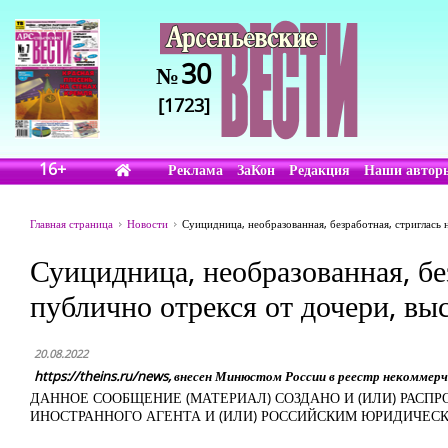
30
№
[1723]
16+
Реклама
ЗаКон
Редакция
Наши автор
Главная страница
Новости
Суицидница, необразованная, безработная, стриглась
Суицидница, необразованная, бе
публично отрекся от дочери, в
20.08.2022
https://theins.ru/news, внесен Минюстом России в реестр некомме
ДАННОЕ СООБЩЕНИЕ (МАТЕРИАЛ) СОЗДАНО И (ИЛИ) РА
ИНОСТРАННОГО АГЕНТА И (ИЛИ) РОССИЙСКИМ ЮРИДИЧЕ