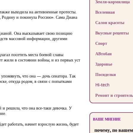
Земля-кормилица
 также выходила на антивоенные протесты.
Вселенная
мью, Родину и покинула Россию». Сама Диана
Салон красоты
Вкусные рецепты
 Дианой. Она высказывает свою позицию
едств массовой информации, другими
Спорт
АВтобан
лагал посетить места боевой славы
лет жили в состоянии войны, и из первых уст
Здоровье
Посиделки
 упомянуть, что она — дочь сенатора. Так
ске, откуда родом, в связи с попытками
Hi-tech
Ремонт и строитель
й и решила, что она все-таки девочка. У
ние.
ВАШЕ МНЕНИЕ
дет работать, начнет взрослую жизнь, будет
почему, по вашем