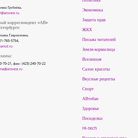
евна Гребнёва,
Экономика
r@arsvest.ru
Защита прав
ый корреспондент «АВ»
етербурге:
ЖКХ
тьяна Гаврииловна,
Письма читателей
21-765-5754,
narod.ru
Земля-кормилица
кламы:
Вселенная
40-70-21, факс: (423) 240-70-22
Салон красоты
ma@arsvest.ru
Вкусные рецепты
Спорт
АВтобан
Здоровье
Посиделки
Hi-tech
Ремонт и строительство