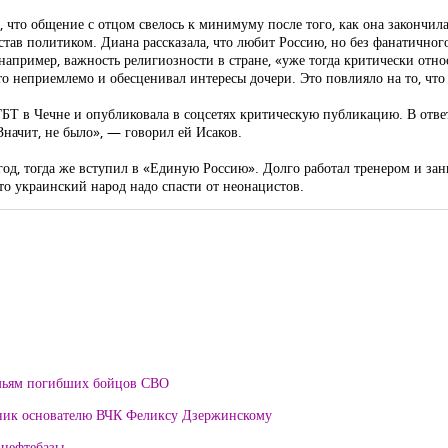
 что общение с отцом свелось к минимуму после того, как она закончила 
 став политиком. Диана рассказала, что любит Россию, но без фанатичног
например, важность религиозности в стране, «уже тогда критически относ
то неприемлемо и обесценивал интересы дочери. Это повлияло на то, что 
БТ в Чечне и опубликовала в соцсетях критическую публикацию. В отве
Значит, не было», — говорил ей Исаков.
год, тогда же вступил в «Единую Россию». Долго работал тренером и за
что украинский народ надо спасти от неонацистов.
мьям погибших бойцов СВО
тник основателю ВЧК Феликсу Дзержинскому
 нефтебазы