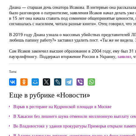
Диана — старшая дочь сенатора Исакова. В интервью она рассказала,
было разговоров о патриотизме, заявления Исаков начал делать уже
в 15 лет она начала ставить под сомнение общепринятые ценности, 
соглашалась с насилием, читала разные книги». Отец говорил, что э
В 2019 году Диана узнала о массовых убийствах представителей ЛГ
любишь папину работу?» заставил удалить пост. «Ты же не видела. 
Сам Исаков закончил высшее образование в 2004 году, ему был 31 
пауэрлифтингу. Поддержал вторжение России в Украину,
заявлял
, 
Теги:
Еще в рубрике «Новости»
Взрыв в ресторане на Кудринской площади в Москве
В Хакасии без лишнего шума отменили миллионную выплату се
Во Владивостоке у здания прокуратуры Приморья открыли памя
В Адлере задержали девушек, снимавших видео на фоне горящей