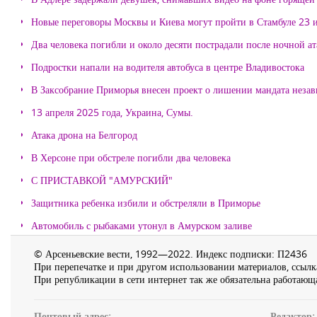
Новые переговоры Москвы и Киева могут пройти в Стамбуле 23 
Два человека погибли и около десяти пострадали после ночной а
Подростки напали на водителя автобуса в центре Владивостока
В Заксобрание Приморья внесен проект о лишении мандата неза
13 апреля 2025 года, Украина, Сумы.
Атака дрона на Белгород
В Херсоне при обстреле погибли два человека
С ПРИСТАВКОЙ "АМУРСКИЙ"
Защитника ребенка избили и обстреляли в Приморье
Автомобиль с рыбаками утонул в Амурском заливе
© Арсеньевские вести, 1992—2022. Индекс подписки: П2436
При перепечатке и при другом использовании материалов, ссылка
При републикации в сети интернет так же обязательна работающа
Почтовый адрес:
Редактор: