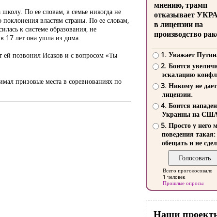
мнению, трамп
школу. По ее словам, в семье никогда не
отказывает УКР
о поклонения властям страны. По ее словам,
в лицензии на
илась к системе образования, не
производство рак
в 17 лет она ушла из дома.
1. Уважает Путин
т ей позвонил Исаков и с вопросом «Ты
2. Боится увелич
эскалацию конфл
нимал призовые места в соревнованиях по
3. Никому не дает
лицензии.
4. Боится нападе
Украины на СШ
5. Просто у него 
поведения такая:
обещать и не сдел
Всего проголосовало
1 человек
Прошлые опросы
Наши проект