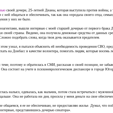
вью
своей дочери, 25-летней Дианы, которая выступила против войны, а
стал с ней общаться и обеспечивать, так как она «продала своего отца, се
ения у них не было.
ноагентами, вышли интервью с моей старшей дочерью от первого брака
и своей страны. Видимо, она получила денежные средства от данных ср
Сложно подобрать слова, когда твоя дочь оказывается предателем.
этом узнал, я пытался объяснить ей необходимость проведения СВО, пред
ехать на Донбасс в качестве волонтера, помогать людям, которые восемь 
 теме, поэтому и обратилась в СМИ, рассказав о своей позиции, не забыв
. Она состоит на учете в психоневрологическом диспансере в городе Югор
лась налысо, одевалась, как мальчик, потом стала встречаться с мужчино
дальше. Она не работала ни дня, просила у меня деньги на свое обеспече
не общаемся, я ее не обеспечиваю, не предоставляю жилье. Думал, что пой
 интервью, представившись дочерью сенатора».