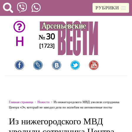
РУБРИКИ
30
№
H
[1723]
Главная страница
Новости
Из нижегородского МВД уволили сотрудника
Центра «Э», который не заводил дела по жалобам на антивоенные посты
Из нижегородского МВД
уволили сотрудника Центра