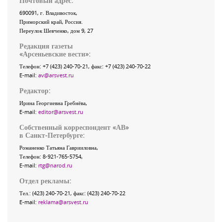
Почтовый адрес:
690091
, г.
Владивосток
,
Приморский край
,
Россия
.
Переулок Шевченко
, дом 9, 27
Редакция газеты
«
Арсеньевские вести
»:
Телефон:
+7 (423) 240-70-21
, факс:
+7 (423) 240-70-22
E-mail:
av@arsvest.ru
Редактор:
Ирина Георгиевна Гребнёва,
E-mail:
editor@arsvest.ru
Собственный корреспондент «АВ»
в Санкт-Петербурге:
Романенко Татьяна Гаврииловна,
Телефон: 8-921-765-5754,
E-mail:
rtg@narod.ru
Отдел рекламы:
Тел.: (423) 240-70-21, факс: (423) 240-70-22
E-mail:
reklama@arsvest.ru