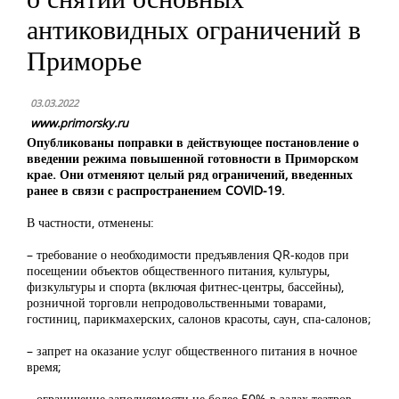
антиковидных ограничений в
Приморье
03.03.2022
www.primorsky.ru
Опубликованы поправки в действующее постановление о
введении режима повышенной готовности в Приморском
крае. Они отменяют целый ряд ограничений, введенных
ранее в связи с распространением COVID-19.
В частности, отменены:
– требование о необходимости предъявления QR-кодов при
посещении объектов общественного питания, культуры,
физкультуры и спорта (включая фитнес-центры, бассейны),
розничной торговли непродовольственными товарами,
гостиниц, парикмахерских, салонов красоты, саун, спа-салонов;
– запрет на оказание услуг общественного питания в ночное
время;
– ограничение заполняемости не более 50% в залах театров,