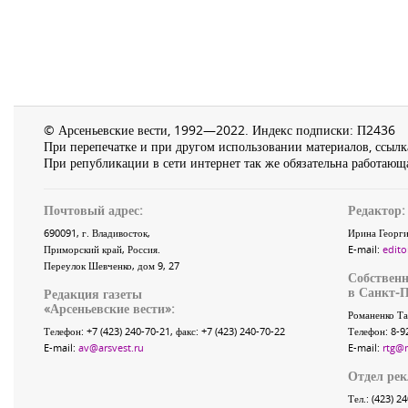
© Арсеньевские вести, 1992—2022. Индекс подписки: П2436
При перепечатке и при другом использовании материалов, ссылка
При републикации в сети интернет так же обязательна работающа
Почтовый адрес:
Редактор:
690091
, г.
Владивосток
,
Ирина Георги
Приморский край
,
Россия
.
E-mail:
edito
Переулок Шевченко
, дом 9, 27
Собственн
в Санкт-П
Редакция газеты
«
Арсеньевские вести
»:
Романенко Та
Телефон:
+7 (423) 240-70-21
, факс:
+7 (423) 240-70-22
Телефон: 8-9
E-mail:
av@arsvest.ru
E-mail:
rtg@
Отдел ре
Тел.: (423) 2