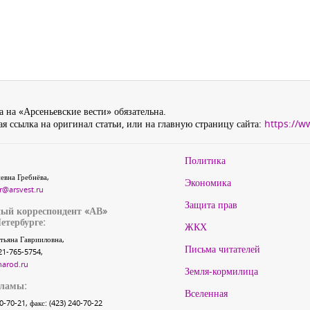
 на «Арсеньевские вести» обязательна.
я ссылка на оригинал статьи, или на главную страницу сайта:
https://w
Политика
евна Гребнёва,
Экономика
r@arsvest.ru
Защита прав
ый корреспондент «АВ»
етербурге:
ЖКХ
тьяна Гаврииловна,
Письма читателей
21-765-5754,
narod.ru
Земля-кормилица
кламы:
Вселенная
40-70-21, факс: (423) 240-70-22