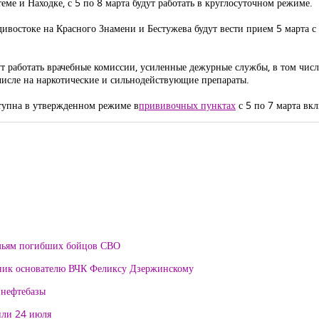
ме и Находке, с 5 по 8 марта будут работать в круглосуточном режиме.
остоке на Красного Знамени и Бестужева будут вести прием 5 марта с 8
ут работать врачебные комиссии, усиленные дежурные службы, в том чис
 числе на наркотические и сильнодействующие препараты.
тупна в утвержденном режиме в
прививочных пунктах
с 5 по 7 марта вк
мьям погибших бойцов СВО
тник основателю ВЧК Феликсу Дзержинскому
 нефтебазы
или 24 июля