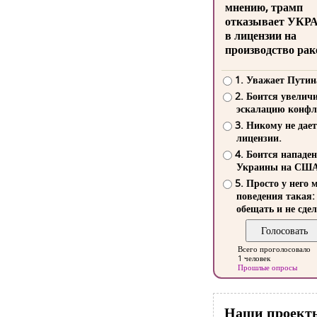
мнению, трамп
отказывает УКР
в лицензии на
производство рак
1. Уважает Путин
2. Боится увелич
эскалацию конфл
3. Никому не дает
лицензии.
4. Боится нападе
Украины на СШ
5. Просто у него 
поведения такая:
обещать и не сдел
Всего проголосовало
1 человек
Прошлые опросы
Наши проект