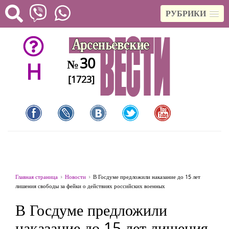
РУБРИКИ
30
№
H
[1723]
Главная страница
Новости
В Госдуме предложили наказание до 15 лет
лишения свободы за фейки о действиях российских военных
В Госдуме предложили
наказание до 15 лет лишения